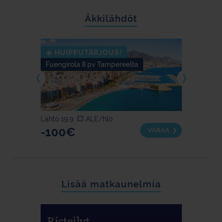
Äkkilähdöt
☀️ HUIPPUTARJOUS!
KESÄ
Fuengirola 8 pv Tampereelta
Tallinn
Lähtö 19.9. 💥 ALE/hlö
Lapset 
-100€
14,
ARAA
VARAA
Lisää matkaunelmia