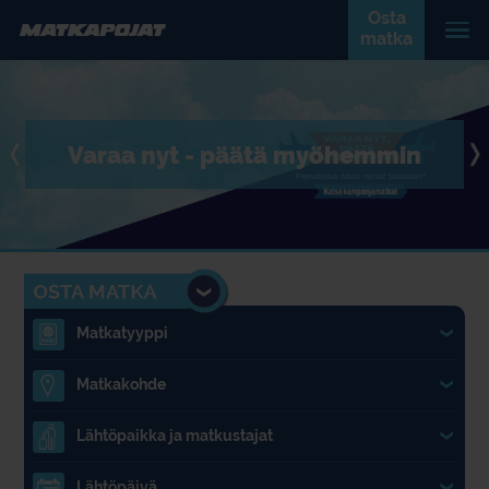
Osta
matka
Varaa nyt - päätä myöhemmin
Matkatyyppi
1.
Matkakohde
2.
Lähtöpaikka ja matkustajat
3.
Lähtöpäivä