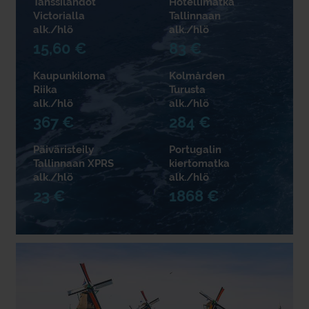
Tanssilähdöt
Hotellimatka
Victorialla
Tallinnaan
alk./hlö
alk./hlö
15,60 €
83 €
Kaupunkiloma
Kolmården
Riika
Turusta
alk./hlö
alk./hlö
367 €
284 €
Päiväristeily
Portugalin
Tallinnaan XPRS
kiertomatka
alk./hlö
alk./hlö
23 €
1868 €