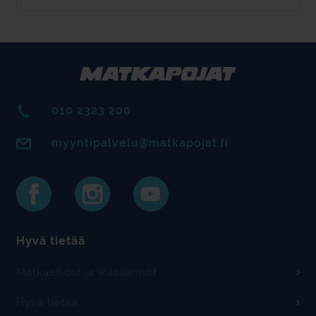
010 2323 200
myyntipalvelu@matkapojat.fi
Hyvä tietää
Matkaehdot ja ikäsäännöt
Hyvä tietää