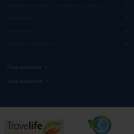
Varauksen muutos ("minulla on jo varaus")
Palautteet
Agenteille
Affiliate -kumppanuus
design by S.E.V.I.
Tilaa uutiskirje
Tilaa lahjakortti