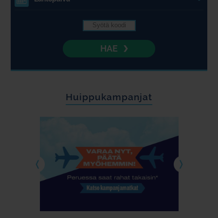
4.
HAE
Huippukampanjat