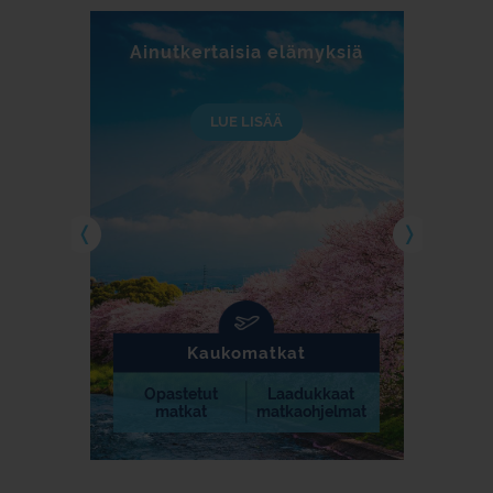
at
Ainutkertaisia elämyksiä
La
LUE LISÄÄ
Kaukomatkat
Opastetut
Laadukkaat
ot
S
matkat
matkaohjelmat