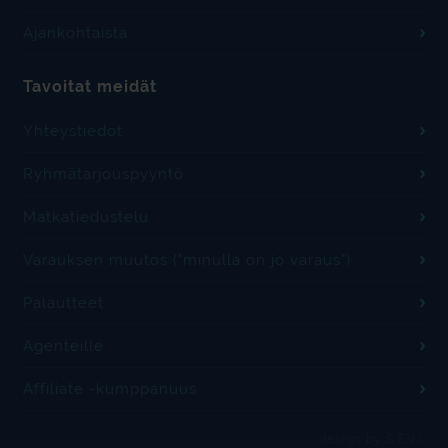
Ajankohtaista
Tavoitat meidät
Yhteystiedot
Ryhmätarjouspyyntö
Matkatiedustelu
Varauksen muutos ("minulla on jo varaus")
Palautteet
Agenteille
Affiliate -kumppanuus
design by S.E.V.I.