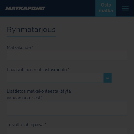
Osta
matka
Ryhmätarjous
Matkakohde
*
Pääasiallinen matkustusmuoto
*
Lisätietoa matkakohteesta (täytä
vapaamuotoisesti)
Toivottu lähtöpäivä
*