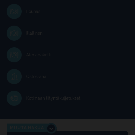
Lounas
Illallinen
Ateriapaketti
Ostosraha
Kotimaan liityntäkuljetukset
MUUTA HAKUA