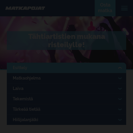
Osta
matka
Tähtiartistien mukana
risteilylle!
Esittely
Matkaohjelma
Laiva
Tekemistä
Tärkeää tietää
Hiilijalanjälki