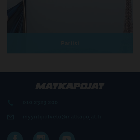
Pariisi
010 2323 200
myyntipalvelu@matkapojat.fi