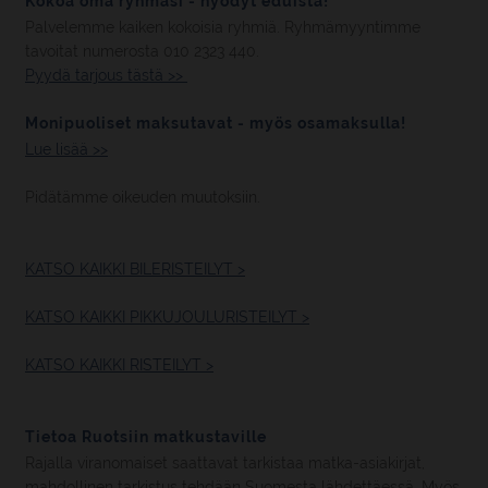
Kokoa oma ryhmäsi - hyödyt eduista!
Palvelemme kaiken kokoisia ryhmiä. Ryhmämyyntimme
tavoitat numerosta 010 2323 440.
Pyydä tarjous tästä >>
Monipuoliset maksutavat - myös osamaksulla!
Lue lisää >>
Pidätämme oikeuden muutoksiin.
KATSO KAIKKI BILERISTEILYT >
KATSO KAIKKI PIKKUJOULURISTEILYT >
KATSO KAIKKI RISTEILYT >
Tietoa Ruotsiin matkustaville
Rajalla viranomaiset saattavat tarkistaa matka-asiakirjat,
mahdollinen tarkistus tehdään Suomesta lähdettäessä. Myös