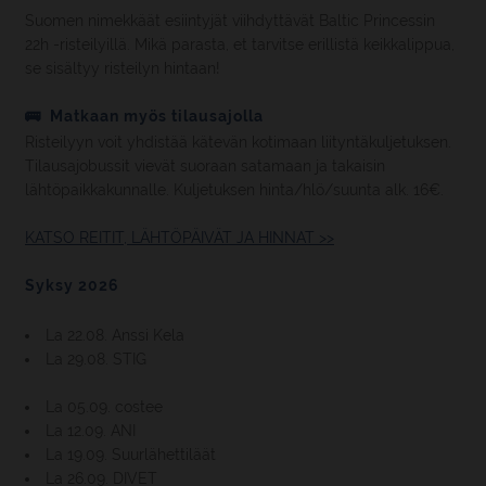
Suomen nimekkäät esiintyjät viihdyttävät Baltic Princessin
22h -risteilyillä. Mikä parasta, et tarvitse erillistä keikkalippua,
se sisältyy risteilyn hintaan!
🚌 Matkaan myös tilausajolla
Risteilyyn voit yhdistää kätevän kotimaan liityntäkuljetuksen.
Tilausajobussit vievät suoraan satamaan ja takaisin
lähtöpaikkakunnalle. Kuljetuksen hinta/hlö/suunta alk. 16€.
KATSO REITIT, LÄHTÖPÄIVÄT JA HINNAT >>
Syksy 2026
La 22.08. Anssi Kela
La 29.08. STIG
La 05.09. costee
La 12.09. ANI
La 19.09. Suurlähettiläät
La 26.09. DIVET