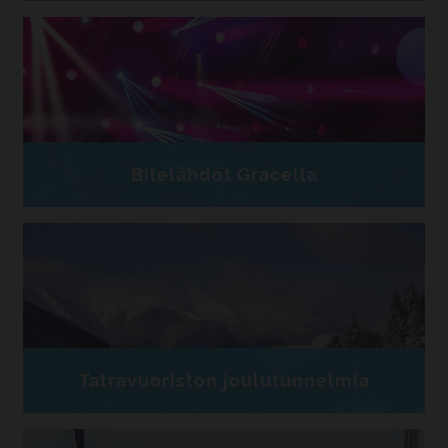
Bilelähdöt Gracella
Tatravuoriston joulutunnelmia