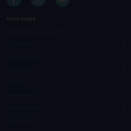
Hyvä tietää
Matkaehdot ja ikäsäännöt
Hyvä tietää
Usein kysyttyä
Tietosuoja
Yritysinfo
Vastuullisuus
Saavutettavuus
Ajankohtaista