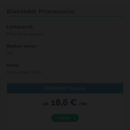
Bilelähdöt Princessalla!
Lähtöpäivät:
Perjantai ja lauantai
Matkan kesto:
22h
Hinta:
Hinta alkaen 18,6€
Bilelähdöt Turusta
18,6 €
alk.
/hlö
VARAA