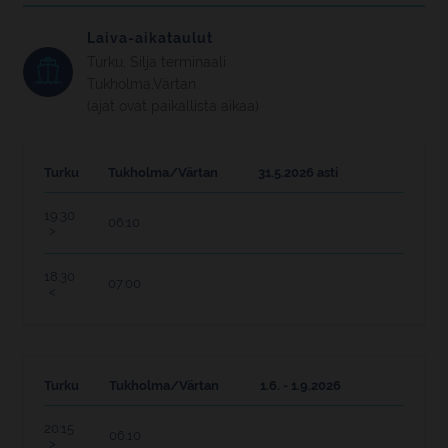
Laiva-aikataulut
Turku, Silja terminaali
Tukholma,Värtan
(ajat ovat paikallista aikaa)
Turku
Tukholma/Värtan
31.5.2026 asti
19:30
06:10
18:30
07:00
Turku
Tukholma/Värtan
1.6. - 1.9.2026
20:15
06:10