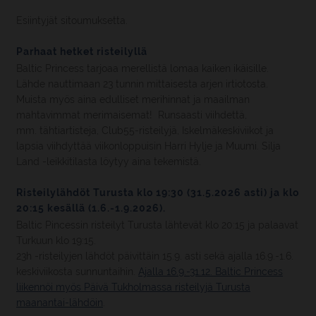
Esiintyjät sitoumuksetta.
Parhaat hetket risteilyllä
Baltic Princess tarjoaa merellistä lomaa kaiken ikäisille.
Lähde nauttimaan 23 tunnin mittaisesta arjen irtiotosta.
Muista myös aina edulliset merihinnat ja maailman
mahtavimmat merimaisemat! Runsaasti viihdettä,
mm. tähtiartisteja, Club55-risteilyjä, Iskelmäkeskiviikot ja
lapsia viihdyttää viikonloppuisin Harri Hylje ja Muumi. Silja
Land -leikkitilasta löytyy aina tekemistä.
Risteilylähdöt Turusta klo 19:30 (31.5.2026 asti) ja klo
20:15 kesällä (1.6.-1.9.2026).
Baltic Pincessin risteilyt Turusta lähtevät klo 20:15 ja palaavat
Turkuun klo 19:15.
23h -risteilyjen lähdöt päivittäin 15.9. asti sekä ajalla 16.9.-1.6.
keskiviikosta sunnuntaihin.
Ajalla 16.9.-31.12. Baltic Princess
liikennöi myös Päivä Tukholmassa risteilyjä Turusta
maanantai-lähdöin
.