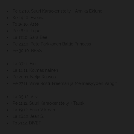
Pe 02.10. Suuri Karaokeristeily + Annika Eklund
Ke 14.10. Evelina
To 15.10. Aste
Pe 16.10. Tupe
La 17.10. Sara Bee
Pe 23.10. Pete Parkkonen Baltic Princess
Pe 30.10. BESS
La 07.11. Eini
La 14.11. Kolmas nainen
Pe 20.11. Neljä Ruusua
Pe 27.11. Virve Rosti, Freeman ja Menneisyyden Vangit
La 05.12. Viivi
Pe 11.12. Suuri Karaokeristeily + Tauski
La 19.12. Erika Vikman
La 26.12. Jean S.
To 31.12. DIVET