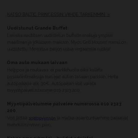
KATSO BALTIC PRINCESSIN VIIHDE TARKEMMIN >
Uudistunut Grande Buffet
Laivalla nautitaan uudistetun buffetin makuja ympäri
maailman ja jokaiseen makuun. Myös Grill Housen menu on
uudistettu. Menuissa paljon uusia vegaanisia ruokia!
Oma auto mukaan laivaan
Helppoa ja mukavaa, ei parkkihuolia eikä kalliita
pysäköintimaksuja kun ajat auton laivaan parkkiin. Hinta
autopaikalle alk. 30€. Autopaikan voit varata
myyntipalvelustamme 010 2323 200.
Myyntipalvelumme palvelee numerossa 010 2323
200
Voit jättää
soittopyynnön
ja matka-asiantuntijamme palaavat
mahdollisimman pian.