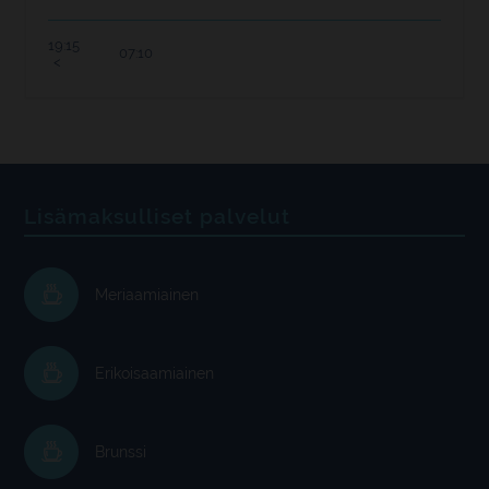
19:15
07:10
Lisämaksulliset palvelut
Meriaamiainen
Erikoisaamiainen
Brunssi