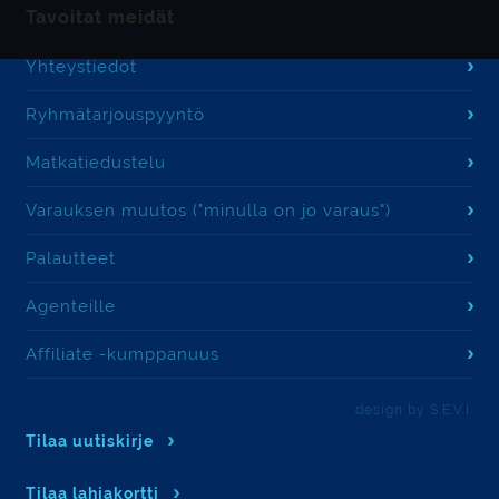
Tavoitat meidät
Yhteystiedot
Ryhmätarjouspyyntö
Matkatiedustelu
Varauksen muutos ("minulla on jo varaus")
Palautteet
Agenteille
Affiliate -kumppanuus
design by S.E.V.I.
Tilaa uutiskirje
Tilaa lahjakortti