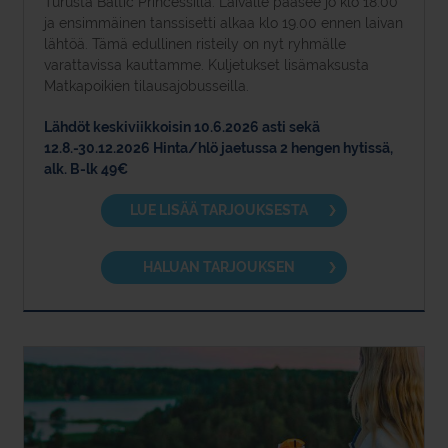
Turusta Baltic Princessilla. Laivalle pääsee jo klo 18.00
ja ensimmäinen tanssisetti alkaa klo 19.00 ennen laivan
lähtöä. Tämä edullinen risteily on nyt ryhmälle
varattavissa kauttamme. Kuljetukset lisämaksusta
Matkapoikien tilausajobusseilla.
Lähdöt keskiviikkoisin 10.6.2026 asti sekä
12.8.-30.12.2026 Hinta/hlö jaetussa 2 hengen hytissä,
alk. B-lk 49€
LUE LISÄÄ TARJOUKSESTA
HALUAN TARJOUKSEN