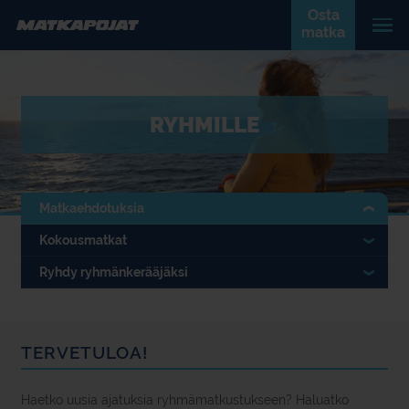
Osta
matka
RYHMILLE
Matkaehdotuksia
Kokousmatkat
Ryhdy ryhmänkerääjäksi
TERVETULOA!
Haetko uusia ajatuksia ryhmämatkustukseen? Haluatko