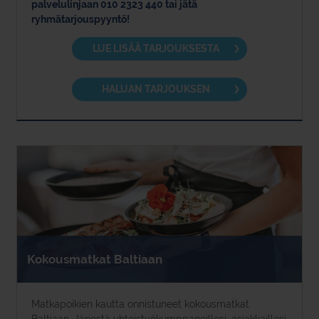
palvelulinjaan 010 2323 440 tai jätä
ryhmätarjouspyyntö!
LUE LISÄÄ TARJOUKSESTA
HALUAN TARJOUKSEN
Kokousmatkat Baltiaan
Matkapoikien kautta onnistuneet kokousmatkat