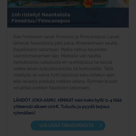
20h risteilyt Naantalista
Finnsirius/Finncanopus
Koe Finnlinesin laivat Finnsirius ja Finncanopus! Laivat
lähtevät Naantalista joka päivä Ahvenanmaan kautta
Kapellskärin satamaan. Matka taittuu kauniiden
saaristomaisemien läpi. Matkalla voit nauttia
herkullisesta ruokailusta eri ravintoloissa tai käydä
vaikka laivan kylpyläosastolla tai kuntosalilla. Tällä
risteilyllä on sama hytti käytössä koko risteilyn ajan
eikä laivasta poistuta matkan aikana. Ryhmän bussin
voi jättää parkkiin Naantalin satamaan.
LÄHDÖT JOKA AAMU. HINNAT noin koko hytti (1-4 hlöä
yhteensä) alkaen 100€. Tutustu ja pyydä tarjous
ryhmällesi!
LUE LISÄÄ TARJOUKSESTA