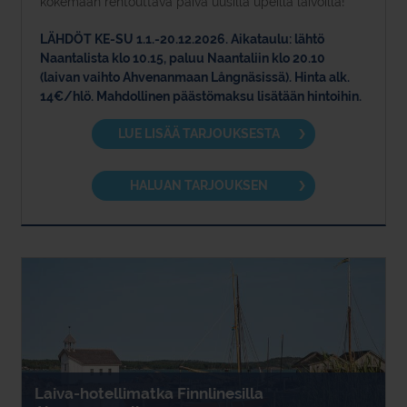
kokemaan rentouttava päivä uusilla upeilla laivoilla!
LÄHDÖT KE-SU 1.1.-20.12.2026. Aikataulu: lähtö
Naantalista klo 10.15, paluu Naantaliin klo 20.10
(laivan vaihto Ahvenanmaan Långnäsissä). Hinta alk.
14€/hlö. Mahdollinen päästömaksu lisätään hintoihin.
LUE LISÄÄ TARJOUKSESTA
HALUAN TARJOUKSEN
Laiva-hotellimatka Finnlinesilla