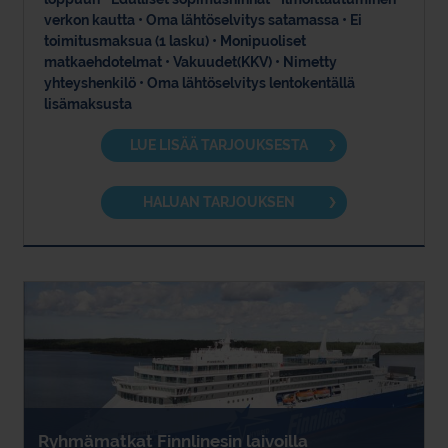
verkon kautta • Oma lähtöselvitys satamassa • Ei
toimitusmaksua (1 lasku) • Monipuoliset
matkaehdotelmat • Vakuudet(KKV) • Nimetty
yhteyshenkilö • Oma lähtöselvitys lentokentällä
lisämaksusta
LUE LISÄÄ TARJOUKSESTA
HALUAN TARJOUKSEN
Ryhmämatkat Finnlinesin laivoilla