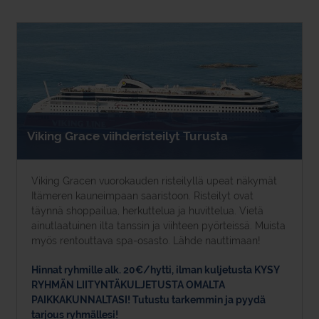
Viking Grace viihderisteilyt Turusta
Viking Gracen vuorokauden risteilyllä upeat näkymät
Itämeren kauneimpaan saaristoon. Risteilyt ovat
täynnä shoppailua, herkuttelua ja huvittelua. Vietä
ainutlaatuinen ilta tanssin ja viihteen pyörteissä. Muista
myös rentouttava spa-osasto. Lähde nauttimaan!
Hinnat ryhmille alk. 20€/hytti, ilman kuljetusta KYSY
RYHMÄN LIITYNTÄKULJETUSTA OMALTA
PAIKKAKUNNALTASI! Tutustu tarkemmin ja pyydä
tarjous ryhmällesi!