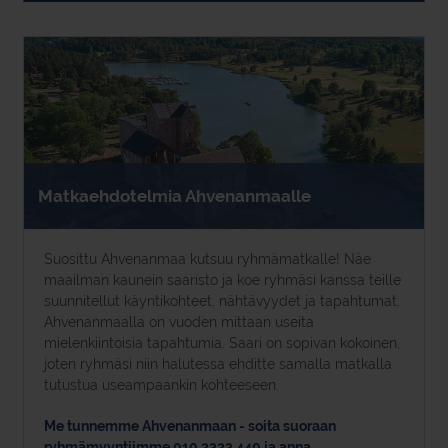
Matkaehdotelmia Ahvenanmaalle
Suosittu Ahvenanmaa kutsuu ryhmämatkalle! Näe
maailman kaunein saaristo ja koe ryhmäsi kanssa teille
suunnitellut käyntikohteet, nähtävyydet ja tapahtumat.
Ahvenanmaalla on vuoden mittaan useita
mielenkiintoisia tapahtumia. Saari on sopivan kokoinen,
joten ryhmäsi niin halutessa ehditte samalla matkalla
tutustua useampaankin kohteeseen.
Me tunnemme Ahvenanmaan - soita suoraan
ryhmämyyntiimme 010 2323 440 ja anna