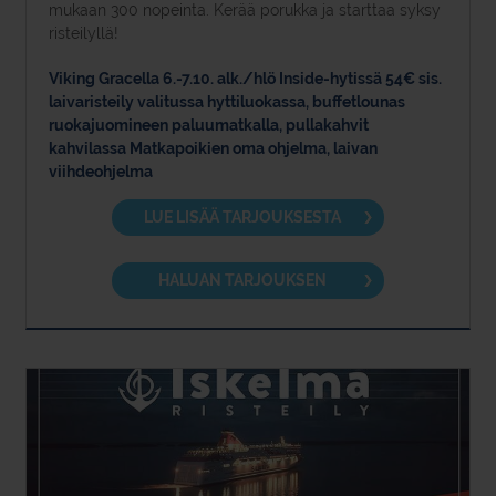
mukaan 300 nopeinta. Kerää porukka ja starttaa syksy
risteilyllä!
Viking Gracella 6.-7.10. alk./hlö Inside-hytissä 54€ sis.
laivaristeily valitussa hyttiluokassa, buffetlounas
ruokajuomineen paluumatkalla, pullakahvit
kahvilassa Matkapoikien oma ohjelma, laivan
viihdeohjelma
LUE LISÄÄ TARJOUKSESTA
HALUAN TARJOUKSEN