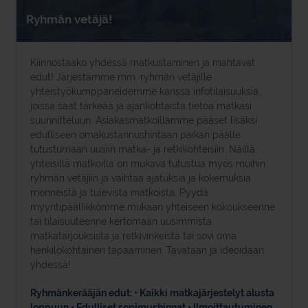
Ryhmän vetäjä!
Kiinnostaako yhdessä matkustaminen ja mahtavat
edut! Järjestämme mm. ryhmän vetäjille
yhteistyökumppaneidemme kanssa infotilaisuuksia,
joissa saat tärkeää ja ajankohtaista tietoa matkasi
suunnitteluun. Asiakasmatkoillamme pääset lisäksi
edulliseen omakustannushintaan paikan päälle
tutustumaan uusiin matka- ja retkikohteisiin. Näillä
yhteisillä matkoilla on mukava tutustua myös muihin
ryhmän vetäjiin ja vaihtaa ajatuksia ja kokemuksia
menneistä ja tulevista matkoista. Pyydä
myyntipäällikkömme mukaan yhteiseen kokoukseenne
tai tilaisuuteenne kertomaan uusimmista
matkatarjouksista ja retkivinkeistä tai sovi oma
henkilökohtainen tapaaminen. Tavataan ja ideoidaan
yhdessä!
Ryhmänkerääjän edut: • Kaikki matkajärjestelyt alusta
loppuun • Edulliset sopimushinnat • Ilmoittautuminen