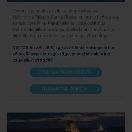
Victorian kahdella risteilyllä ryhmäsi matkaa
Helsingistä Riikaan. Perillä Riiassa on noin 7 tuntia aikaa
nähdä upea Riika. Päivän aikana voitte osallistua
retkille, vierailla museoissa, ihastella arkkitehtuuria ja
fiilistellä Riian upean Vanhankaupungin tunnelmaa.
VICTORIA, 12.6., 26.6., 19.7.2026 lähtö Helsingistä klo
16.00, Riiassa klo 10.30-18.30, paluu Helsinkiin klo
13.15 alk./hytti 288€
LUE LISÄÄ TARJOUKSESTA
HALUAN TARJOUKSEN