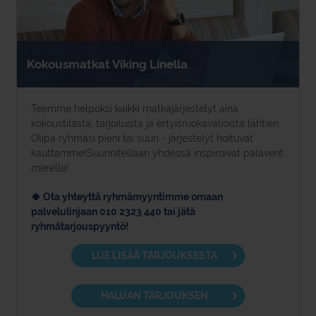
Kokousmatkat Viking Linella
Teemme helpoksi kaikki matkajärjestelyt aina
kokoustilasta, tarjoiluista ja ertyisruokavalioista lähtien.
Olipa ryhmäsi pieni tai suuri - järjestelyt hoituvat
kauttamme!Suunnitellaan yhdessä inspiroivat palaverit
merelle!
🍀 Ota yhteyttä ryhmämyyntimme omaan
palvelulinjaan 010 2323 440 tai jätä
ryhmätarjouspyyntö!
LUE LISÄÄ TARJOUKSESTA
HALUAN TARJOUKSEN