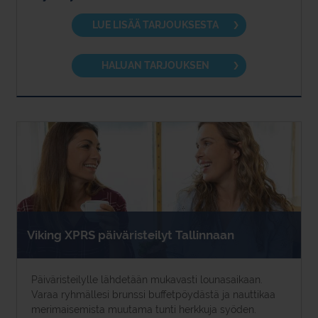
LUE LISÄÄ TARJOUKSESTA
HALUAN TARJOUKSEN
Viking XPRS päiväristeilyt Tallinnaan
Päiväristeilylle lähdetään mukavasti lounasaikaan.
Varaa ryhmällesi brunssi buffetpöydästä ja nauttikaa
merimaisemista muutama tunti herkkuja syöden.