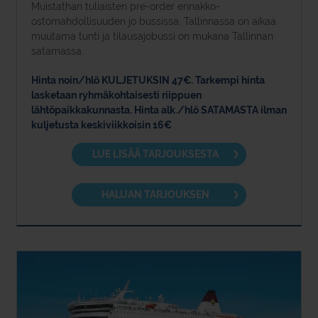
Muistathan tuliaisten pre-order ennakko-
ostomahdollisuuden jo bussissa. Tallinnassa on aikaa
muutama tunti ja tilausajobussi on mukana Tallinnan
satamassa.
Hinta noin/hlö KULJETUKSIN 47€. Tarkempi hinta
lasketaan ryhmäkohtaisesti riippuen
lähtöpaikkakunnasta. Hinta alk./hlö SATAMASTA ilman
kuljetusta keskiviikkoisin 16€
LUE LISÄÄ TARJOUKSESTA
HALUAN TARJOUKSEN