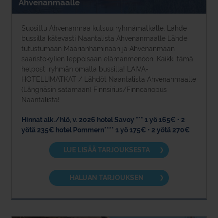
Ahvenanmaalle
Suosittu Ahvenanmaa kutsuu ryhmämatkalle. Lähde
bussilla kätevästi Naantalista Ahvenanmaalle Lähde
tutustumaan Maarianhaminaan ja Ahvenanmaan
saaristokylien leppoisaan elämänmenoon. Kaikki tämä
helposti ryhmän omalla bussilla! LAIVA-
HOTELLIMATKAT / Lähdöt Naantalista Ahvenanmaalle
(Långnäsin satamaan) Finnsirius/Finncanopus
Naantalista!
Hinnat alk./hlö, v. 2026 hotel Savoy *** 1 yö 165€ • 2
yötä 235€ hotel Pommern**** 1 yö 175€ • 2 yötä 270€
LUE LISÄÄ TARJOUKSESTA
HALUAN TARJOUKSEN