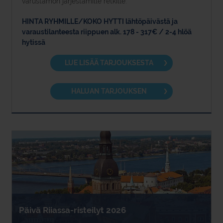
varustamon järjestämille retkille.
HINTA RYHMILLE/KOKO HYTTI lähtöpäivästä ja
varaustilanteesta riippuen alk. 178 - 317€ / 2-4 hlöä
hytissä
LUE LISÄÄ TARJOUKSESTA
HALUAN TARJOUKSEN
Päivä Riiassa-risteilyt 2026