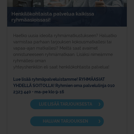
Henkilökohtaista palvelua kaikissa
ryhmäasioissasi!
Haetko uusia ideoita ryhmämatkustukseen? Haluatko
varmistaa parhaan tarjouksen kokousmatkallesi tai
vapaa-ajan matkallesi? Meiltä saat avaimet
onnistuneeseen ryhmämatkaan. Lisäksi nimeämme
ryhmällesi oman
yhteyshenkilön eli saat henkilökohtaista palvelua!
Lue lisää ryhmäpalveluistamme! RYHMÄASIAT
YHDELLÄ SOITOLLA! Ryhmien oma palvelulinja 010
2323 440 • ma-pe klo 9-16
LUE LISÄÄ TARJOUKSESTA
HALUAN TARJOUKSEN