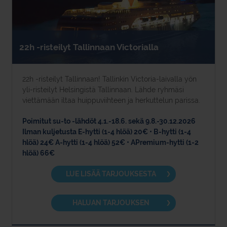
22h -risteilyt Tallinnaan Victorialla
22h -risteilyt Tallinnaan! Tallinkin Victoria-laivalla yön
yli-risteilyt Helsingistä Tallinnaan. Lähde ryhmäsi
viettämään iltaa huippuviihteen ja herkuttelun parissa.
Poimitut su-to -lähdöt 4.1.-18.6. sekä 9.8.-30.12.2026
Ilman kuljetusta E-hytti (1-4 hlöä) 20€ • B-hytti (1-4
hlöä) 24€ A-hytti (1-4 hlöä) 52€ • APremium-hytti (1-2
hlöä) 66€
LUE LISÄÄ TARJOUKSESTA
HALUAN TARJOUKSEN