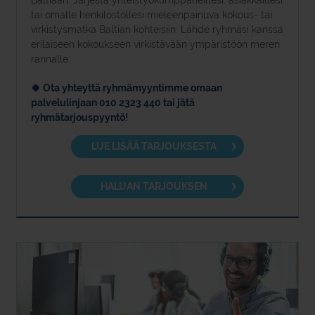
Baltiaan. Järjestä yhteistyökumppaneillesi, asiakkaillesi
tai omalle henkilöstöllesi mieleenpainuva kokous- tai
virkistysmatka Baltian kohteisiin. Lähde ryhmäsi kanssa
erilaiseen kokoukseen virkistävään ympäristöön meren
rannalle.
🍀 Ota yhteyttä ryhmämyyntimme omaan
palvelulinjaan 010 2323 440 tai jätä
ryhmätarjouspyyntö!
LUE LISÄÄ TARJOUKSESTA
HALUAN TARJOUKSEN