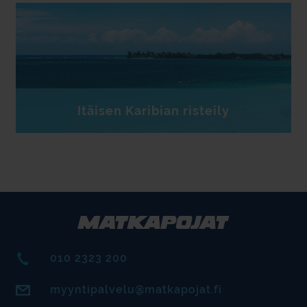
Itäisen Karibian risteily
010 2323 200
myyntipalvelu@matkapojat.fi