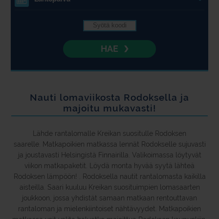
4.
HAE
Nauti lomaviikosta Rodoksella ja
majoitu mukavasti!
Lähde rantalomalle Kreikan suositulle Rodoksen
saarelle. Matkapoikien matkassa lennät Rodokselle sujuvasti
ja joustavasti Helsingistä Finnairilla. Valikoimassa löytyvät
viikon matkapaketit. Löydä monta hyvää syytä lähteä
Rodoksen lämpöön! . Rodoksella nautit rantalomasta kaikilla
aisteilla. Saari kuuluu Kreikan suosituimpien lomasaarten
joukkoon, jossa yhdistät samaan matkaan rentouttavan
rantaloman ja mielenkiintoiset nähtävyydet. Matkapoikien