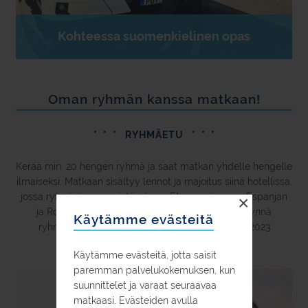
Kohteessa suomenkielinen opas
Oman ryhmän kanssa matkaan!
* * * RYHMÄETU * * *
Kerää min. 20 hengen ryhmä ja saat matkan yhdelle hengelle
ilmaiseksi. Matkaan sisältyy lennot ja majoitus siinä hotellissa,
jossa ryhmäsi enemmistö yöpyy. Etu on voimassa Espanjan
×
ja Rodoksen rantalomilla. Pyydä tarjous ja hyödynnä
Käytämme evästeitä
ryhmäetu! (Huom! Etu ei ole voimassa elokuun 2023
lähdöillä.)
Käytämme evästeitä, jotta saisit
paremman palvelukokemuksen, kun
suunnittelet ja varaat seuraavaa
matkaasi. Evästeiden avulla