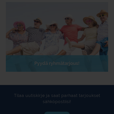
Pyydä ryhmätarjous!
Tilaa uutiskirje ja saat parhaat tarjoukset
sähköpostiisi!