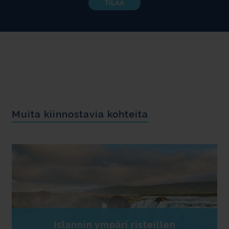
TILAA
Muita kiinnostavia kohteita
Islannin ympäri risteillen