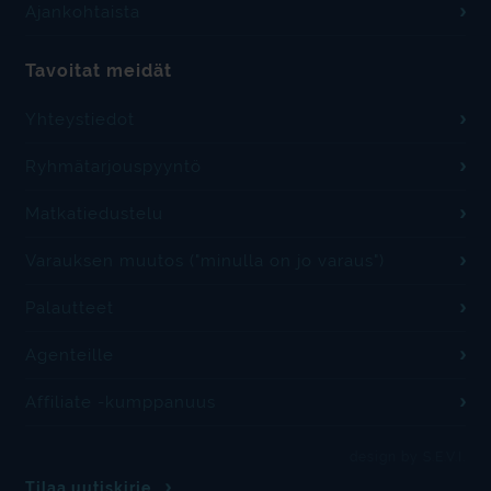
Ajankohtaista
Tavoitat meidät
Yhteystiedot
Ryhmätarjouspyyntö
Matkatiedustelu
Varauksen muutos ("minulla on jo varaus")
Palautteet
Agenteille
Affiliate -kumppanuus
design by S.E.V.I.
Tilaa uutiskirje