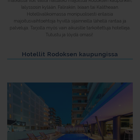
matkassa voit valita haluatko majoittua Rodoksen kaupunkiin,
Ialyssosin kylään, Falirakiin, Ixiaan tai Kalitheaan.
Hotellivalikoimassa monipuolisesti erilaisia
majoitusvaihtoehtoja hyvillä sijainneilla lähellä rantaa ja
palveluja. Tarjolla myös vain aikuisille tarkoitettuja hotelleja.
Tutustu ja löydä omasi!
Hotellit Rodoksen kaupungissa