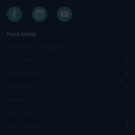
Hyvä tietää
Matkaehdot ja ikäsäännöt
Hyvä tietää
Usein kysyttyä
Tietosuoja
Yritysinfo
Vastuullisuus
Saavutettavuus