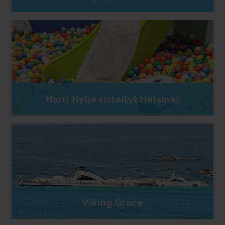
Harri Hylje risteilyt Helsinki
Viking Grace