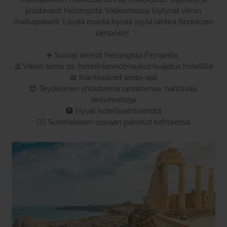
joustavasti Helsingistä. Valikoimassa löytyvät viikon
matkapaketit. Löydä monta hyvää syytä lähteä Rodoksen
lämpöön!
✈️ Suorat lennot Helsingistä Finnairilla.
⛱ Viikon loma sis. hotelli+lennot+laukut+kuljetus hotellille
📅 Ihanteelliset lento-ajat
😊 Täydellinen yhdistelmä rantalomaa, nähtävää,
aktiviteetteja
🏨 Hyvät hotellivaihtoehdot
🙋‍♀️ Suomalaisen oppaan palvelut kohteessa