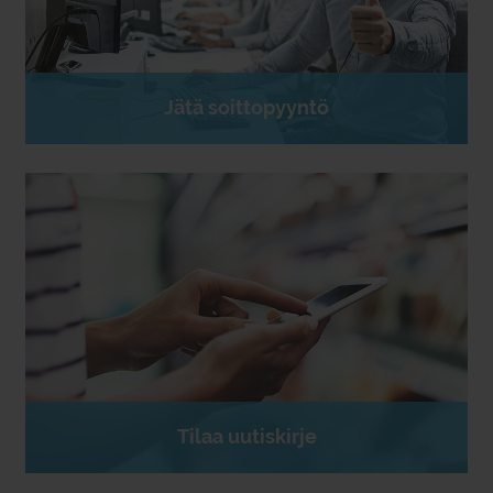
Jätä soittopyyntö
Tilaa uutiskirje