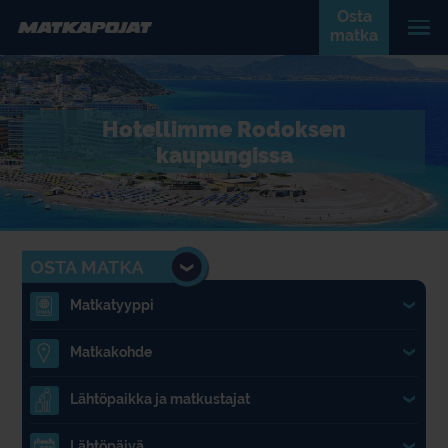
Osta
matka
Hotellimme Rodoksen
kaupungissa
Matkatyyppi
1.
Matkakohde
2.
Lähtöpaikka ja matkustajat
3.
Lähtöpäivä