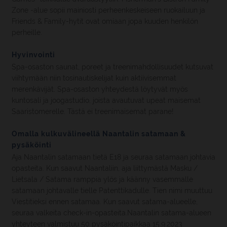
Zone -alue sopii mainiosti perheenkeskeiseen ruokailuun ja
Friends & Family-hytit ovat omiaan jopa kuuden henkilön
perheille.
Hyvinvointi
Spa-osaston saunat, poreet ja treenimahdollisuudet kutsuvat
viihtymään niin tosinautiskelijat kuin aktiivisemmat
merenkävijät. Spa-osaston yhteydestä löytyvät myös
kuntosali ja joogastudio, joista avautuvat upeat maisemat
Saaristomerelle. Tästä ei treenimaisemat parane!
Omalla kulkuvälineellä Naantalin satamaan &
pysäköinti
Aja Naantalin satamaan tietä E18 ja seuraa satamaan johtavia
opasteita. Kun saavut Naantaliin, aja liittymästä Masku /
Lietsala / Satama ramppia ylös ja käänny vasemmalle
satamaan johtavalle tielle Patenttikadulle. Tien nimi muuttuu
Viestitieksi ennen satamaa. Kun saavut satama-alueelle,
seuraa valkeita check-in-opasteita.Naantalin satama-alueen
yhteyteen valmistuu 50 pysäköintipaikkaa 15.9.2023