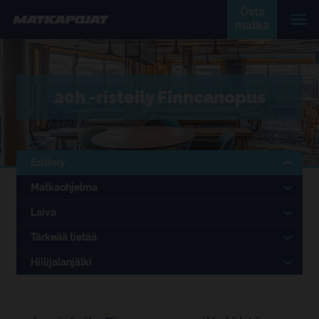
Osta
matka
20h -risteily Finncanopus
Esittely
Matkaohjelma
Laiva
Tärkeää tietää
Hiilijalanjälki