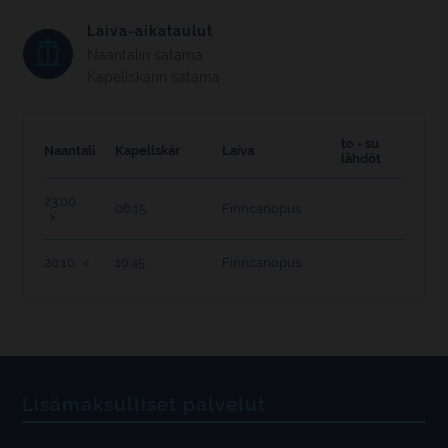
Laiva-aikataulut
Naantalin satama
Kapellskärin satama
to - su
Naantali
Kapellskär
Laiva
lähdöt
23:00
06:15
Finncanopus
20:10
10:45
Finncanopus
Lisämaksulliset palvelut