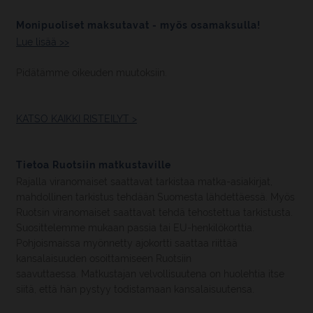
Monipuoliset maksutavat - myös osamaksulla!
Lue lisää >>
Pidätämme oikeuden muutoksiin.
KATSO KAIKKI RISTEILYT >
Tietoa Ruotsiin matkustaville
Rajalla viranomaiset saattavat tarkistaa matka-asiakirjat,
mahdollinen tarkistus tehdään Suomesta lähdettäessä. Myös
Ruotsin viranomaiset saattavat tehdä tehostettua tarkistusta.
Suosittelemme mukaan passia tai EU-henkilökorttia.
Pohjoismaissa myönnetty ajokortti saattaa riittää
kansalaisuuden osoittamiseen Ruotsiin
saavuttaessa. Matkustajan velvollisuutena on huolehtia itse
siitä, että hän pystyy todistamaan kansalaisuutensa.