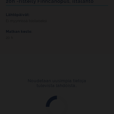
20h -risteily Finncanopus, iltalähtö
Lähtöpäivät:
Ei myynnissä toistaiseksi
Matkan kesto:
20 h
Noudetaan uusimpia tietoja
tulevista lähdöistä..