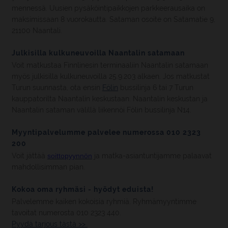
mennessä. Uusien pysäköintipaikkojen parkkeerausaika on
maksimissaan 8 vuorokautta. Sataman osoite on Satamatie 9,
21100 Naantali.
Julkisilla kulkuneuvoilla Naantalin satamaan
Voit matkustaa Finnlinesin terminaaliin Naantalin satamaan
myös julkisilla kulkuneuvoilla 25.9.203 alkaen. Jos matkustat
Turun suunnasta, ota ensin
Fölin
bussilinja 6 tai 7 Turun
kauppatorilta Naantalin keskustaan. Naantalin keskustan ja
Naantalin sataman välillä liikennöi Fölin bussilinja N14.
Myyntipalvelumme palvelee numerossa 010 2323
200
Voit jättää
soittopyynnön
ja matka-asiantuntijamme palaavat
mahdollisimman pian.
Kokoa oma ryhmäsi - hyödyt eduista!
Palvelemme kaiken kokoisia ryhmiä. Ryhmämyyntimme
tavoitat numerosta 010 2323 440.
Pyydä tarjous tästä >>