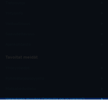
Tietosuoja
Yritysinfo
Vastuullisuus
Saavutettavuus
Ajankohtaista
Tavoitat meidät
Yhteystiedot
Ryhmätarjouspyyntö
Matkatiedustelu
Varauksen muutos ("minulla on jo varaus")