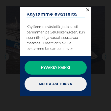
×
Käytämme evästeitä
Käytämme evästeitä, jotta saisit
paremman palvelukokemuksen, kun
suunnittelet ja varaat seuraavaa
matkaasi. Evästeiden avulla
pystymme tarjoamaan myös
henkilökohtaisempaa mainontaa
selaillessasi muita verkkosivustoja.
HYVÄKSY KAIKKI
Voit hyväksyä kaikkien evästeiden
käytön valitsemalla "Hyväksy kaikki"
tai sulkemalla tämän ikkunan.
MUUTA ASETUKSIA
Halutessasi voit rajoittaa evästeiden
käytön vain välttämättömiin tai
muokata asetuksia tarkemmin
valitsemalla "Muuta asetuksia".