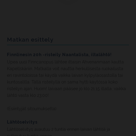
Matkan esittely
Finnlinesin 20h -risteily Naantalista, iltalähtö!
Upea uusi Finncanopus lähtee iltaisin Ahvenanmaan kautta
Kapellskäriin. Matkalla voit nauttia herkullisesta ruokailusta
eri ravintoloissa tai käydä vaikka laivan kylpyläosastolla tai
kuntosalilla. Tällä risteilyllä on sama hytti käytössä koko
risteilyn ajan. Huom! laivaan pääsee jo klo 21:15 illalla, vaikka
lähtö vasta klo 23:00!
(Esiintyjät sitoumuksetta)
Lähtöselvitys
Lähtöselvitys avautuu 2 tuntia ennen laivan lähtöä ja