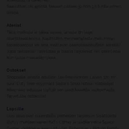
sulkeutuu tuntia ennen.
Saavuthan siis ajoissa, laivaan pääsee jo noin 1,5 tuntia ennen
lähtöä.
Ateriat
Tällä matkalla ei nälkä vaivaa, laivalla on laaja
ravintolavalikoima. Nauttisitko merinäköalasta mielummin
tapasbaarissa vai aina maittavan saaristolaisbuffetin äärellä?
Jopa seitsemän ravintolaa ja baaria tarjoilevat niin perinteisiä
kuin uusia makuelämyksiä.
Ostokset
Shoppaile laivalla edullisin tax-free-hinnoin. Laivan 370 m²
suuri Duty Free-myymälä Sailor’s Shop kutsuu matkailijat
tekemään edullisia löytöjä sen laadukkaasta valikoimasta.
Tervetuloa ostoksille!
Lapsille
Uusi laiva ovat suunniteltu perheiden tarpeisiin. Sisätiloista
löytyy meriteemainen Kid’s Corner ja ulkokannelta Space
Games -leikkialue avaruustyyliin. Fisherman’s Bistron Family