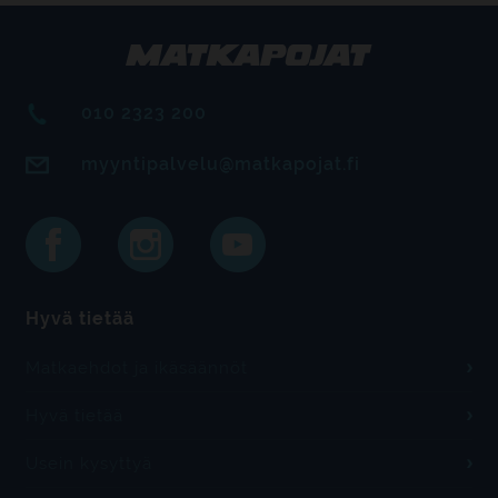
010 2323 200
myyntipalvelu@matkapojat.fi
Hyvä tietää
Matkaehdot ja ikäsäännöt
Hyvä tietää
Usein kysyttyä