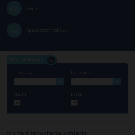
Ateriat
Spa osaston palvelut
MUUTA HAKUA
Lähtöpäivä
Lähtöpaikka
Aikuisia
Lapsia
Muita kiinnostavia kohteita