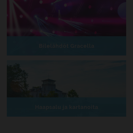
Bilelähdöt Gracella
Haapsalu ja kartanoita