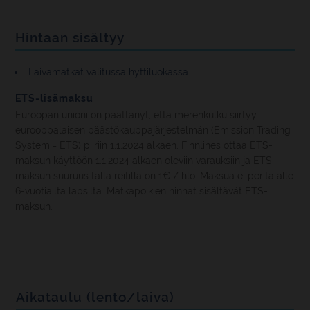
Hintaan sisältyy
Laivamatkat valitussa hyttiluokassa
ETS-lisämaksu
Euroopan unioni on päättänyt, että merenkulku siirtyy
eurooppalaisen päästökauppajärjestelmän (Emission Trading
System = ETS) piiriin 1.1.2024 alkaen. Finnlines ottaa ETS-
maksun käyttöön 1.1.2024 alkaen oleviin varauksiin ja ETS-
maksun suuruus tällä reitillä on 1€ / hlö. Maksua ei peritä alle
6-vuotiailta lapsilta. Matkapoikien hinnat sisältävät ETS-
maksun.
Aikataulu (lento/laiva)