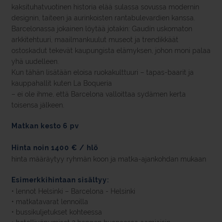
kaksituhatvuotinen historia elää sulassa sovussa modernin
designin, taiteen ja aurinkoisten rantabulevardien kanssa.
Barcelonassa jokainen löytää jotakin: Gaudín uskomaton
arkkitehtuuri, maailmankuulut museot ja trendikkäät
ostoskadut tekevät kaupungista elämyksen, johon moni palaa
yhä uudelleen.
Kun tähän lisätään eloisa ruokakulttuuri – tapas-baarit ja
kauppahallit kuten La Boqueria
– ei ole ihme, että Barcelona valloittaa sydämen kerta
toisensa jälkeen.
Matkan kesto 6 pv
Hinta noin 1400 € / hlö
hinta määräytyy ryhmän koon ja matka-ajankohdan mukaan
Esimerkkihintaan sisältyy:
• lennot Helsinki – Barcelona - Helsinki
• matkatavarat lennoilla
• bussikuljetukset kohteessa