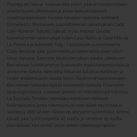
Passeig de Gracia -bulevardilla pitkin, joka on modernistisen
arkkitehtuurin ulkomuseo ja jonka teokset kuuluvat
maailmanperintöön. Kadulla kävellen näemme arkkitehti
Domènech i Montanerin suunnitteleman rakennuksen Casa
Lleó-Moreran. Tutuiksi tulevat myös Antonio Gaudín
tunnetuimmat rakennukset kuten Casa Batlló ja Casa Milà eli
La Pedrera ja arkkitehti Puig i Cadafalchin suunnittelema
Casa Amatller, joka suunniteltiin ja rakennettiin aivan 1800-
luvun lopussa. Saamme kävelykierroksen aikana yleiskuvan
Barcelonan tunnetuimman bulevardin maailmanperinnöstä ja
annamme ideoita niille jotka haluavat tutustua kohteisiin ja
niiden arkkitehtuuriin sisältä käsin. Nautimme tapaslounaan
Barcelonan yläkaupungissa keskeisellä paikalla Eixamplen
kaupunginosassa. Lounaan jälkeen on mahdollisuus tutustua
La Sagrada Familian roomalais-katoliseen kirkkoon
(lisämaksusta) jonka rakennustyöt ovat olleet käynnissä jo
vuodesta 1882 lähtien. Kirkon on alunperin suunnitellut Antoni
Gaudí, joka työsti projektia 40 vuotta ja viimeiset 15 vuotta
elämästään hän omisti täysin kirkon rakennusprojektiin.