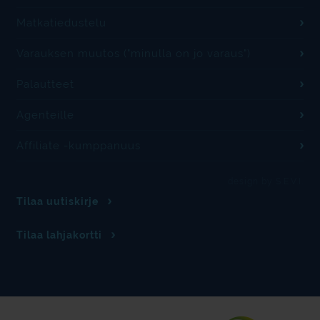
Matkatiedustelu
Varauksen muutos ("minulla on jo varaus")
Palautteet
Agenteille
Affiliate -kumppanuus
design by S.E.V.I.
Tilaa uutiskirje
Tilaa lahjakortti