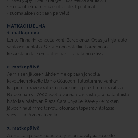
• hotelliyöpymiset 2 hengen huoneessa aamiaisin
• matkaohjelman mukaiset kohteet ja ateriat
• suomalaisen oppaan palvelut
MATKAOHJELMA:
1. matkapäivä
Lento Finnairin koneella kohti Barcelonaa. Opas ja linja-auto
vastassa kentällä. Siirtyminen hotelliin Barcelonan
keskustaan tai sen tuntumaan. Iltapala hotellissa.
2. matkapäivä
Aamiaisen jälkeen lähdemme oppaan johdolla
kävelykierrokselle Barrio Góticoon. Tutustumme vanhan
kaupungin kävelykatuihin ja aukioihin ja reittimme käsittää
Barcelonan yli 2000 vuotta vanhaa värikästä ja ainutlaatuista
historiaa päättyen Plaza Catalunyalle. Kävelykierroksen
jälkeen nautimme tervetulolounaan tapasravintolassa
suositulla Bornin alueella.
3. matkapäivä
Aamiaisen jälkeen opas vie ryhmän kävelykierrokselle