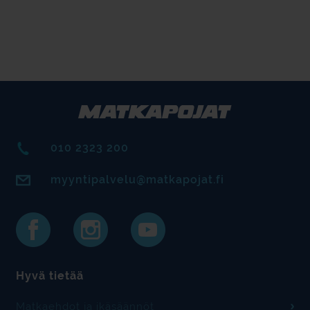
010 2323 200
myyntipalvelu@matkapojat.fi
Hyvä tietää
Matkaehdot ja ikäsäännöt