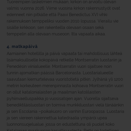
Tuoreimpien laskelmien mukaan, kirkon on arvioitu olevan
valmis vuonna 2026. Viime vuosina kirkon rakennustyöt ovat
edenneet niin pitkälle että Paavi Benedictus XVI vihki
rakennuksen temppeliksi vuoden 2010 lopussa. Vierailu vie
sisälle kirkkoon, sen rakenteilla olevaan osaan sekä
temppelin alla olevaan museoon. Ilta vapaata aikaa.
4. matkapäivä
Aamiainen hotellilla ja päivä vapaata tai mahdollisuus lähteä
lisämaksulliselle kokopäivä retkelle Montserratin luostariin ja
Penedèsin viinialueelle. Montserratin vuori sijaitsee noin
tunnin ajomatkan päässä Barcelonasta. Luostarialueelle
saavutaan kiemurtelevaa vuoristotietä pitkin. Jylhänä yli 1200
metrin korkeuteen merenpinnasta kohoava Montserratin vuori
on ollut katalonialaisten ja maailman katolilaisten
pyhiinvaelluspaikka jo vuosisatojen ajan. Vuorella sijaitseva
benediktiläisluostari on toimiva munkkiluostari vielä tänäänkin
ja sen Escolania –poikakuoro on vanhin Euroopassa. Luostaria
ja sen viereen rakennettua katedraalia ympäröi upea
luonnonsuojelualue, jossa on edustettuna oli puolet koko
Katalonian maakunnan kasvillisuudesta. Retki on todellinen