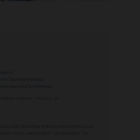
kierros
tenin talvimarkkinoilla
paan palvelut kohteessa
i matkan maksu-, muutos- ja
lisuudet toteuttaa erikoisruokavalioita ovat
kseen (esim. laktoositon-, gluteeniton- tai