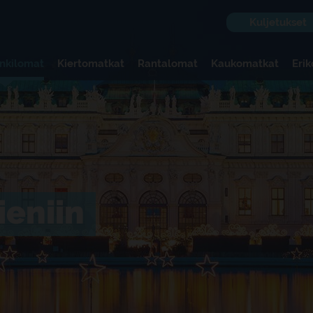
Kuljetukset
nkilomat
Kiertomatkat
Rantalomat
Kaukomatkat
Eri
eniin