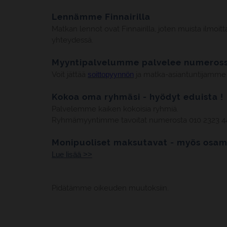
Lennämme Finnairilla
Matkan lennot ovat Finnairilla, joten muista ilmoit
yhteydessä.
Myyntipalvelumme palvelee numeross
Voit jättää
soittopyynnön
ja matka-asiantuntijamme
Kokoa oma ryhmäsi - hyödyt eduista !
Palvelemme kaiken kokoisia ryhmiä.
Ryhmämyyntimme tavoitat numerosta 010 2323 4
Monipuoliset maksutavat - myös osam
Lue lisää >>
Pidätämme oikeuden muutoksiin.