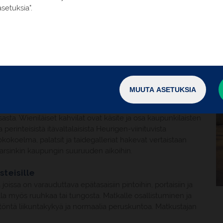
gstrassen eli kehätien sisään jäävässä historiallisessa
setuksia".
ettopaikka. Täällä sijaitsee mm. goottilainen Stephansdomin
lla, muitta valmiiksi se saatiin vastaneljäsataa vuotta
Euroopan kauneimmista barokkilinnoista, ja on
ennettiin 1700-luvulla prinssi Eugen Savoijilaisen
lma itävaltalaista taidetta.
MUUTA ASETUKSIA
sijaitsevat Kärtner Strasse, Graben sekä Kohmarkt ja
sen laidalta. Persoonallisimmat putiikit löytyvät
ta. Wieniläiset kahvilat ovat käsite ja osa kaupunkilaisten
perinteisistä itävaltalaisista Heurigen-viinituvista
kokoelma, palatsit ja taidegalleriat hakevat vertaistaan
varsinkin kaupungin suuruuden aikoihin.
steisille
sa on varauduttava epätasaisiin pintoihin, portaisiin ja
olla myös ruuhkaa tai tungosta. Matkalle osallistuminen ja
öntä liikuntakykyä ja normaalia peruskuntoa. Matkustajan