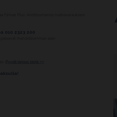
taa Finnair Plus -korttinumerosi matkavarauksesi
a 010 2323 200
 palaavat mahdollisimman pian.
40.
Pyydä tarjous tästä >>
aksulla!