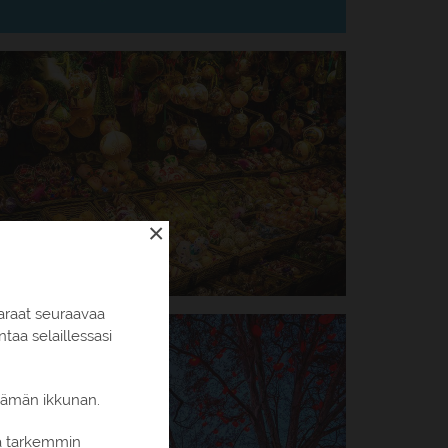
×
araat seuraavaa
aa selaillessasi
 tämän ikkunan.
ia tarkemmin