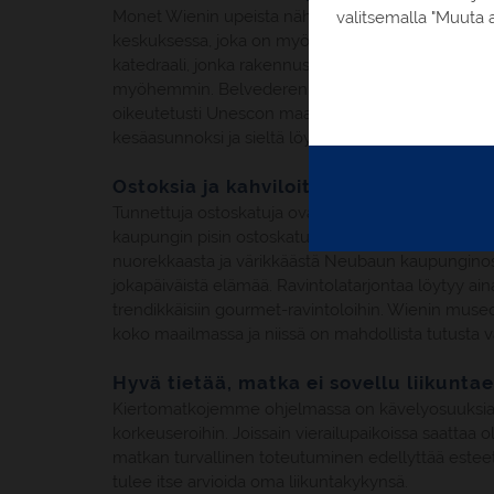
Monet Wienin upeista nähtävyyksistä sijaitsevat Rin
valitsemalla "Muuta a
keskuksessa, joka on myös vilkas ostos- ja illanvi
katedraali, jonka rakennustyöt alkoivat jo 1100-luvu
myöhemmin. Belvederen palatsia pidetään yhtenä 
oikeutetusti Unescon maailmanperintökohde. Se rak
kesäasunnoksi ja sieltä löytyy maailman paras kokoe
Ostoksia ja kahviloita
Tunnettuja ostoskatuja ovat vanhassa kaupungissa 
kaupungin pisin ostoskatu Mariahilferstrasse alkaa 
nuorekkaasta ja värikkäästä Neubaun kaupunginosas
jokapäiväistä elämää. Ravintolatarjontaa löytyy aina 
trendikkäisiin gourmet-ravintoloihin. Wienin museo
koko maailmassa ja niissä on mahdollista tutusta 
Hyvä tietää, matka ei sovellu liikuntae
Kiertomatkojemme ohjelmassa on kävelyosuuksia jois
korkeuseroihin. Joissain vierailupaikoissa saattaa 
matkan turvallinen toteutuminen edellyttää esteet
tulee itse arvioida oma liikuntakykynsä.