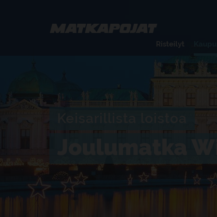
Risteilyt
Kaupu
Keisarillista loistoa
Joulumatka Wi