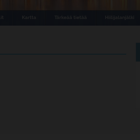
it
Kartta
Tärkeää tietää
Hiilijalanjälki