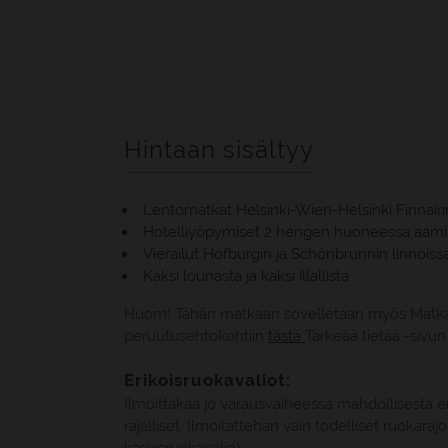
Hintaan sisältyy
Lentomatkat Helsinki-Wien-Helsinki Finnairin 
Hotelliyöpymiset 2 hengen huoneessa aamia
Vierailut Hofburgin ja Schönbrunnin linnoiss
Kaksi lounasta ja kaksi illallista
Huom! Tähän matkaan sovelletaan myös Matkapoja
peruutusehtokohtiin
tästä
Tärkeää tietää -sivu
Erikoisruokavaliot:
Ilmoittakaa jo varausvaiheessa mahdollisesta e
rajalliset. Ilmoitattehan vain todelliset ruokara