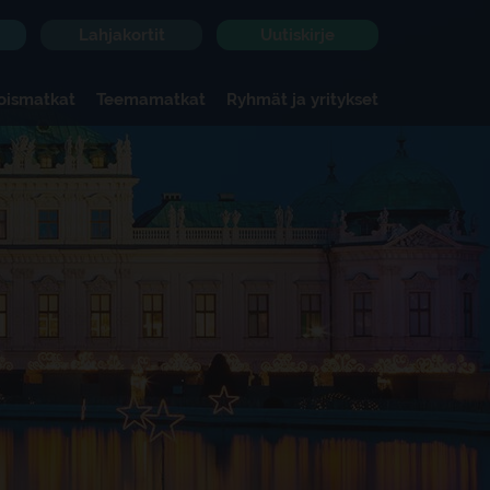
Lahjakortit
Uutiskirje
koismatkat
Teemamatkat
Ryhmät ja yritykset