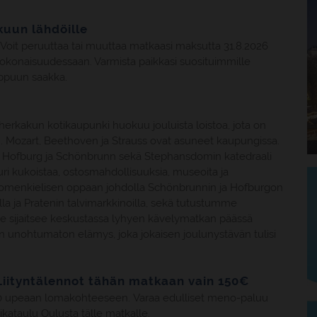
uun lähdöille
Voit peruuttaa tai muuttaa matkaasi maksutta 31.8.2026
kokonaisuudessaan. Varmista paikkasi suosituimmille
oppuun saakka.
cherkakun kotikaupunki huokuu jouluista loistoa, jota on
m. Mozart, Beethoven ja Strauss ovat asuneet kaupungissa.
re, Hofburg ja Schönbrunn sekä Stephansdomin katedraali
ri kukoistaa, ostosmahdollisuuksia, museoita ja
 suomenkielisen oppaan johdolla Schönbrunnin ja Hofburgon
reilla ja Pratenin talvimarkkinoilla, sekä tutustumme
e sijaitsee keskustassa lyhyen kävelymatkan päässä
on unohtumaton elämys, joka jokaisen joulunystävän tulisi
iityntälennot tähän matkaan vain 150€
 20 upeaan lomakohteeseen. Varaa edulliset meno-paluu
ikataulu Oulusta tälle matkalle.