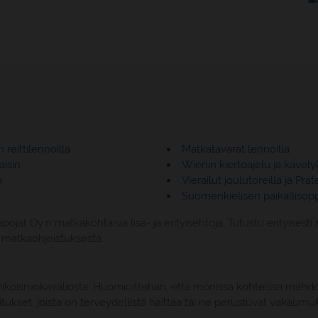
reittilennoilla
Matkatavarat lennoilla
isin
Wienin kiertoajelu ja kävely
a
Vierailut joulutoreilla ja Pra
Suomenkielisen paikallisop
t Oy:n matkakohtaisia lisä- ja erityisehtoja. Tutustu erityisest
n matkaohjeistuksesta.
rikoisruokavaliosta. Huomioittehan, että monissa kohteissa mahdol
joitukset, joista on terveydellistä haittaa tai ne perustuvat vakaumu