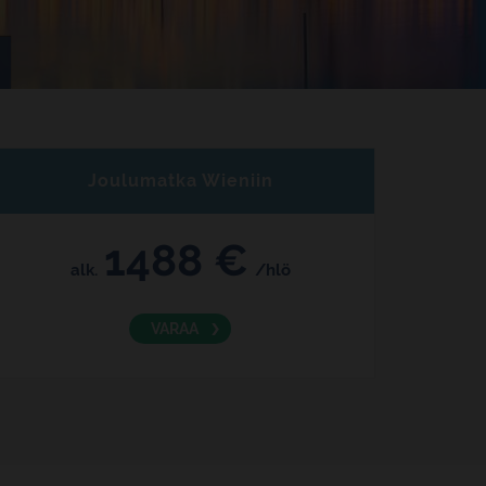
Joulumatka Wieniin
1488 €
alk.
/hlö
VARAA