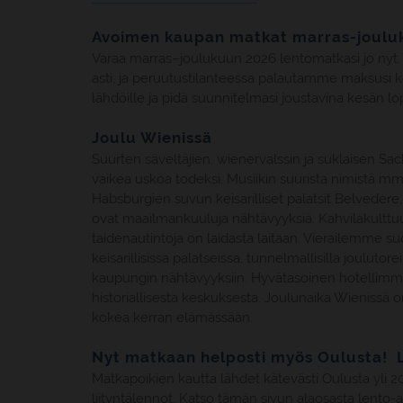
Avoimen kaupan matkat marras-jouluk
Varaa marras–joulukuun 2026 lentomatkasi jo nyt. 
asti, ja peruutustilanteessa palautamme maksusi 
lähdöille ja pidä suunnitelmasi joustavina kesän l
Joulu Wienissä
Suurten säveltäjien, wienervalssin ja suklaisen Sa
vaikea uskoa todeksi. Musiikin suurista nimistä m
Habsburgien suvun keisarilliset palatsit Belvede
ovat maailmankuuluja nähtävyyksiä. Kahvilakulttuu
taidenautintoja on laidasta laitaan. Vierailemme
keisarillisissa palatseissa, tunnelmallisilla jouluto
kaupungin nähtävyyksiin. Hyvätasoinen hotellimm
historiallisesta keskuksesta. Joulunaika Wienissä 
kokea kerran elämässään.
Nyt matkaan helposti myös Oulusta! L
Matkapoikien kautta lähdet kätevästi Oulusta yli
liityntälennot. Katso tämän sivun alaosasta lento-a