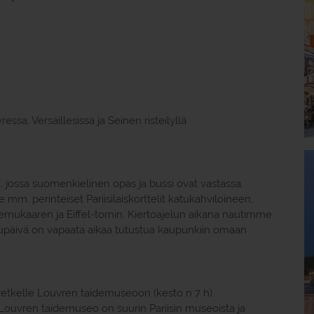
sa, Versaillesissa ja Seinen risteilyllä
 jossa suomenkielinen opas ja bussi ovat vastassa.
m. perinteiset Pariisilaiskorttelit katukahviloineen,
mukaaren ja Eiffel-tornin. Kiertoajelun aikana nautimme
ppupäivä on vapaata aikaa tutustua kaupunkiin omaan
retkelle Louvren taidemuseoon (kesto n 7 h).
Louvren taidemuseo on suurin Pariisin museoista ja