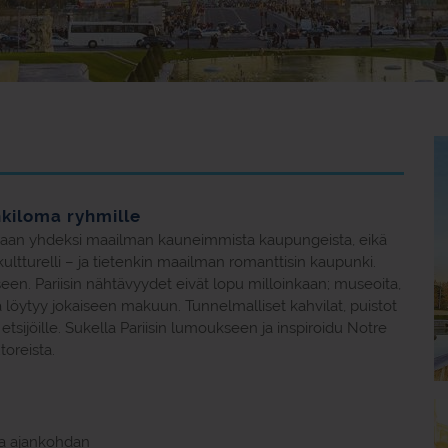
nkiloma ryhmille
sutaan yhdeksi maailman kauneimmista kaupungeista, eikä
ultturelli – ja tietenkin maailman romanttisin kaupunki.
een. Pariisin nähtävyydet eivät lopu milloinkaan; museoita,
jä löytyy jokaiseen makuun. Tunnelmalliset kahvilat, puistot
tsijöille. Sukella Pariisin lumoukseen ja inspiroidu Notre
oreista.
ja ajankohdan