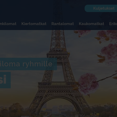
Kuljetukset
nkilomat
Kiertomatkat
Rantalomat
Kaukomatkat
Eri
iloma ryhmille
si