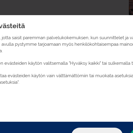
ästeitä
40 -
pyydä tarjous!
 jotta saisit paremman palvelukokemuksen, kun suunnittelet ja v
n avulla pystymme tarjoamaan myös henkilökohtaisempaa mainont
a.
en evästeiden käytön valitsemalla "Hyväksy kaikki" tai sulkemalla
oittaa evästeiden käytön vain välttämättömiin tai muokata asetuks
ismatkustajille!
setuksia".