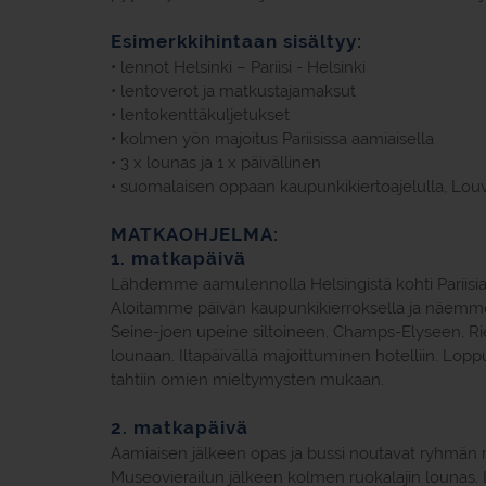
Esimerkkihintaan sisältyy:
• lennot Helsinki – Pariisi - Helsinki
• lentoverot ja matkustajamaksut
• lentokenttäkuljetukset
• kolmen yön majoitus Pariisissa aamiaisella
• 3 x lounas ja 1 x päivällinen
• suomalaisen oppaan kaupunkikiertoajelulla, Louvres
MATKAOHJELMA:
1. matkapäivä
Lähdemme aamulennolla Helsingistä kohti Pariisia,
Aloitamme päivän kaupunkikierroksella ja näemme m
Seine-joen upeine siltoineen, Champs-Elyseen, Rie
lounaan. Iltapäivällä majoittuminen hotelliin. Lo
tahtiin omien mieltymysten mukaan.
2. matkapäivä
Aamiaisen jälkeen opas ja bussi noutavat ryhmän 
Museovierailun jälkeen kolmen ruokalajin lounas. 