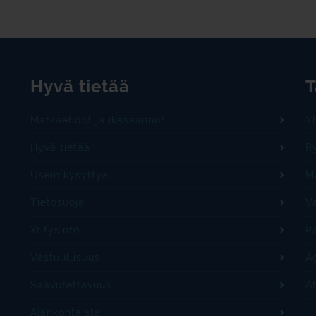
Hyvä tietää
T
Matkaehdot ja ikäsäännöt
Y
Hyvä tietää
R
Usein kysyttyä
M
Tietosuoja
Va
Yritysinfo
P
Vastuullisuus
Ag
Saavutettavuus
A
Ajankohtaista