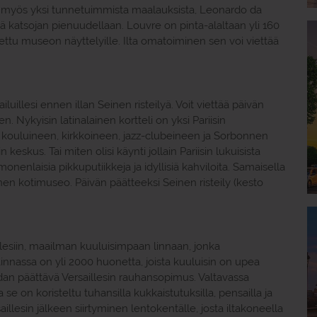
ee myös yksi tunnetuimmista maalauksista, Leonardo da
ää katsojan pienuudellaan. Louvre on pinta-alaltaan yli 160
ettu museon näyttelyille. Ilta omatoiminen sen voi viettää
luillesi ennen illan Seinen risteilyä. Voit viettää päivän
n. Nykyisin latinalainen kortteli on yksi Pariisin
 kouluineen, kirkkoineen, jazz-clubeineen ja Sorbonnen
keskus. Tai miten olisi käynti jollain Pariisin lukuisista
 monenlaisia pikkuputiikkeja ja idyllisiä kahviloita. Samaisella
nen kotimuseo. Päivän päätteeksi Seinen risteily (kesto
esiin, maailman kuuluisimpaan linnaan, jonka
Linnassa on yli 2000 huonetta, joista kuuluisin on upea
dan päättävä Versaillesin rauhansopimus. Valtavassa
 se on koristeltu tuhansilla kukkaistutuksilla, pensailla ja
aillesin jälkeen siirtyminen lentokentälle, josta iltakoneella