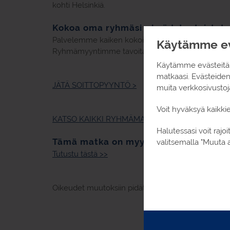
kohti Helsinkiä.
Kokoa oma ryhmäsi - hyödyt eduista!
Palvelemme kaiken kokoisia ryhmiä.
Käytämme ev
Ryhmämyyntimme tavoitat numerosta 010 2323 4
Käytämme evästeitä,
matkaasi. Evästeide
JÄTÄ SOITTOPYYNTÖ >
muita verkkosivustoj
Voit hyväksyä kaikki
KATSO KAIKKI RYHMÄMATKAEHDOTELMAT
Halutessasi voit raj
Tämä matka on myynnissä myös yksittä
valitsemalla "Muuta a
Tutustu tästä >>
Oikeudet muutoksiin pidätetään.