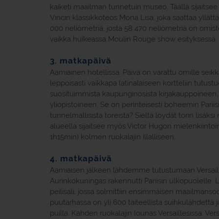
kaiketi maailman tunnetuin museo. Täällä sijaits
Vincin klassikkoteos Mona Lisa, joka saattaa yllätt
000 neliömetriä, josta 58 470 neliömetriä on omist
vaikka huikeassa Moulin Rouge show esityksessä.
3. matkapäivä
Aamiainen hotellissa. Päivä on varattu omille seikkai
leppoisasti vaikkapa latinalaiseen kortteliin tutustue
suosituimmista kaupunginosista kirjakauppoineen,
yliopistoineen. Se on perinteisesti boheemin Pariisin 
tunnelmallisista toreista? Sieltä löydät torin lisäksi
alueella sijaitsee myös Victor Hugon mielenkiintoi
1h15min) kolmen ruokalajin illalliseen.
4. matkapäivä
Aamiaisen jälkeen lähdemme tutustumaan Versaill
Aurinkokuningas rakennutti Pariisin ulkopuolelle. 
peilisali, jossa solmittiin ensimmäisen maailmanso
puutarhassa on yli 600 taiteellista suihkulähdettä ja
puilla. Kahden ruokalajin lounas Versaillesissa. Vers