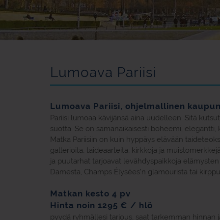
Lumoava Pariisi
Lumoava Pariisi, ohjelmallinen kaupu
Pariisi lumoaa kävijänsä aina uudelleen. Sitä kut
suotta. Se on samanaikaisesti boheemi, elegantti, k
Matka Pariisiin on kuin hyppäys elävään taideteoks
gallerioita, taideaarteita, kirkkoja ja muistomerkke
ja puutarhat tarjoavat levähdyspaikkoja elämysten e
Damesta, Champs Élysées’n glamourista tai kirpput
Matkan kesto 4 pv
Hinta noin 1295 € / hlö
pyydä ryhmällesi tarjous, saat tarkemman hinnan 