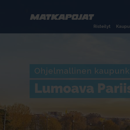
Risteilyt
Kaupu
Ohjelmallinen kaupunk
Lumoava Parii