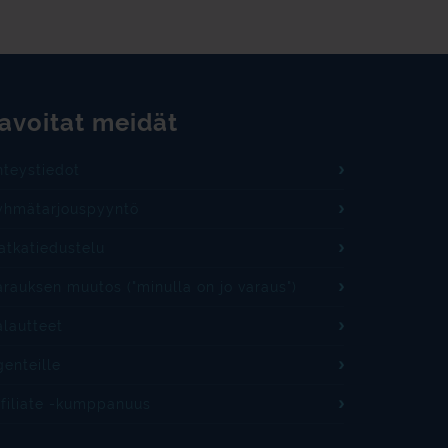
avoitat meidät
hteystiedot
yhmätarjouspyyntö
atkatiedustelu
rauksen muutos ("minulla on jo varaus")
alautteet
enteille
ffiliate -kumppanuus