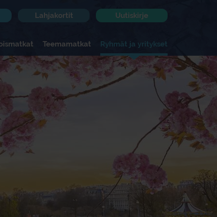
Lahjakortit
Uutiskirje
koismatkat
Teemamatkat
Ryhmät ja yritykset