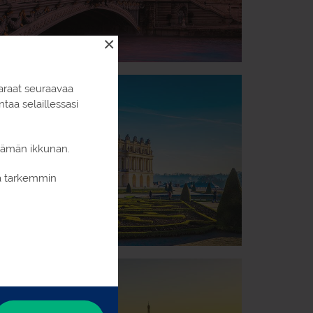
×
araat seuraavaa
aa selaillessasi
 tämän ikkunan.
ia tarkemmin