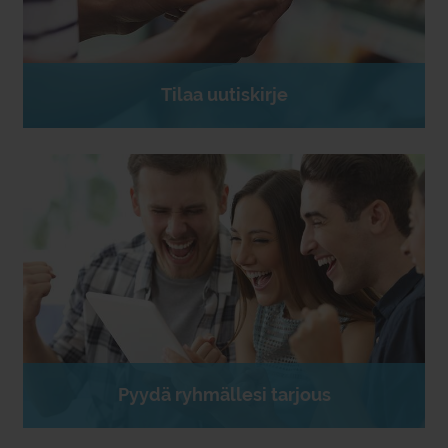
Tilaa uutiskirje
Pyydä ryhmällesi tarjous