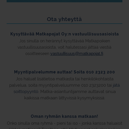
Ota yhteyttä
Kysyttävää Matkapojat Oy:n vastuullisuusasioista
Jos sinulla on herännyt kysyttävää Matkapoikien
vastuullisuusasioista, voit halutessasi jättää viestiä
osoitteeseen
vastuullisuus@matkapojat.fi
.
Myyntipalvelumme auttaa! Soita 010 2323 200
Jos haluat lisätietoa matkasta tai henkilökohtaista
palvelua, soita myyntipalveluumme 010 2323200 tai
jätä
soittopyyntö
. Matka-asiantuntijamme auttavat sinua
kaikissa matkaan liittyvissä kysymyksissä.
Oman ryhmän kanssa matkaan!
Onko sinulla oma ryhmä - pieni tai iso - jonka kanssa haluaisit