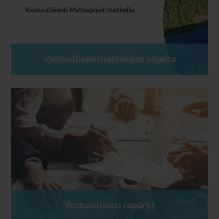
Vastuullisen matkailijan ohjeita
Vastuullisuus raportit