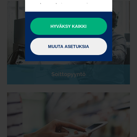
pystymme tarjoamaan myös
henkilökohtaisempaa mainontaa
selaillessasi muita verkkosivustoja.
HYVÄKSY KAIKKI
Voit hyväksyä kaikkien evästeiden
käytön valitsemalla "Hyväksy kaikki"
tai sulkemalla tämän ikkunan.
MUUTA ASETUKSIA
Halutessasi voit rajoittaa evästeiden
käytön vain välttämättömiin tai
muokata asetuksia tarkemmin
Soittopyyntö
valitsemalla "Muuta asetuksia".