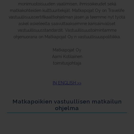
monimuotoisuuden vaalimisen, ihmisoikeudet sekä
matkakohteiden kulttuuritekijät. Matkapojat Oy on Travelife
vastuullisuussertifikaattiohjelman jäsen ja teemme nyt työtä
askel askeleelta saavuttaaksemme kansainväliset
vastuullisuusstandardit. Vastuullisuustoimintamme
ohjenuorana on Matkapojat Oy:n vastuullisuuspolitiikka.
Matkapojat Oy
Aarni Kotilainen
toimitusjohtaja
IN ENGLISH >>
Matkapoikien vastuullisen matkailun
ohjelma