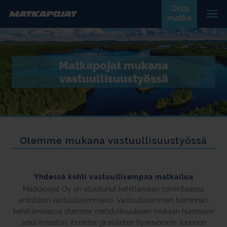
Osta
matka
Matkapojat mukana
vastuullisuustyössä
Olemme mukana vastuullisuustyössä
Yhdessä kohti vastuullisempaa matkailua
Matkapojat Oy on sitoutunut kehittämään toimintaansa
entistäkin vastuullisemmaksi. Vastuullisemman toiminnan
kehittämisessä otamme mahdollisuuksien mukaan huomioon
sekä ilmaston, ihmisten ja eläinten hyvinvoinnin, luonnon