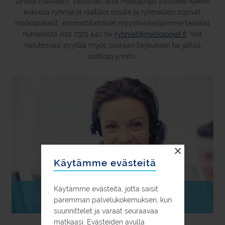
lähteä matkaan? Tiesithän, että Matkapojat palvelee kaiken
kokoisia ryhmiä ja räätälöi sinulle ja ryhmällesi sopivat
matkapaketit. Ammattitaitoiset myyntivirkailijamme tavoitat
numerosta 010 2323 440 tai
ryhmat@matkapojat.fi
. Voit
halutessasi pyytää myös suoraan tarjouksen tai jättää
soittopyynnön.
×
Käytämme evästeitä
Käytämme evästeitä, jotta saisit
Myyntipalvelu 010 2323 200
paremman palvelukokemuksen, kun
suunnittelet ja varaat seuraavaa
matkaasi. Evästeiden avulla