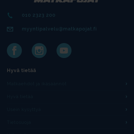
010 2323 200
myyntipalvelu@matkapojat.fi
Hyvä tietää
Matkaehdot ja ikäsäännöt
Hyvä tietää
Usein kysyttyä
Tietosuoja