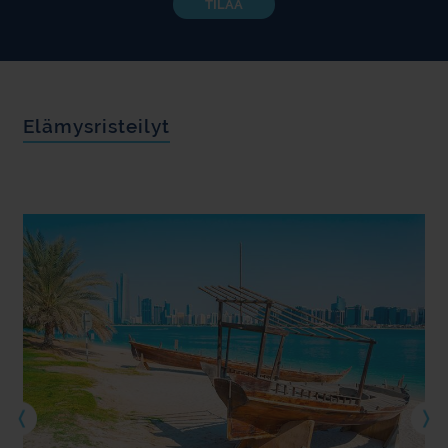
TILAA
Elämysristeilyt