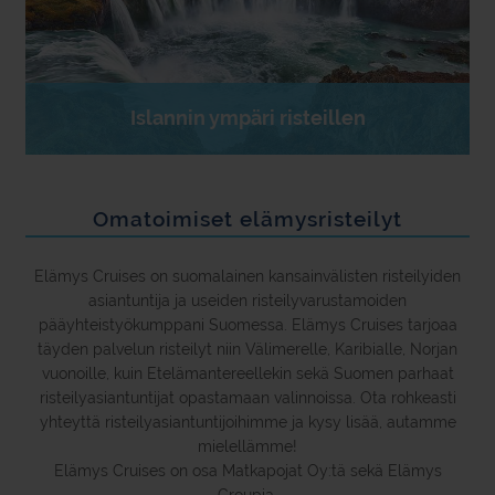
Islannin ympäri risteillen
Omatoimiset elämysristeilyt
Elämys Cruises on suomalainen kansainvälisten risteilyiden
asiantuntija ja useiden risteilyvarustamoiden
pääyhteistyökumppani Suomessa. Elämys Cruises tarjoaa
täyden palvelun risteilyt niin Välimerelle, Karibialle, Norjan
vuonoille, kuin Etelämantereellekin sekä Suomen parhaat
risteilyasiantuntijat opastamaan valinnoissa. Ota rohkeasti
yhteyttä risteilyasiantuntijoihimme ja kysy lisää, autamme
mielellämme!
Elämys Cruises on osa Matkapojat Oy:tä sekä Elämys