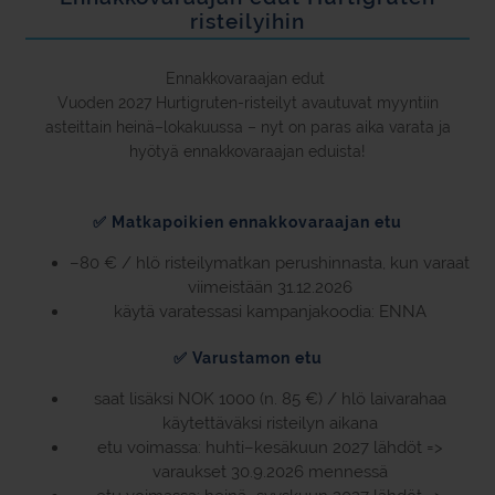
risteilyihin
Ennakkovaraajan edut
Vuoden 2027 Hurtigruten-risteilyt avautuvat myyntiin
asteittain heinä–lokakuussa – nyt on paras aika varata ja
hyötyä ennakkovaraajan eduista!
✅ Matkapoikien ennakkovaraajan etu
–80 € / hlö risteilymatkan perushinnasta, kun varaat
viimeistään 31.12.2026
käytä varatessasi kampanjakoodia: ENNA
✅ Varustamon etu
saat lisäksi NOK 1000 (n. 85 €) / hlö laivarahaa
käytettäväksi risteilyn aikana
etu voimassa: huhti–kesäkuun 2027 lähdöt =>
varaukset 30.9.2026 mennessä