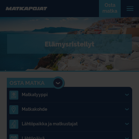
Osta
matka
Elämysristeilyt
Matkatyyppi
1.
Matkakohde
2.
Lähtöpaikka ja matkustajat
3.
Lähtöpäivä