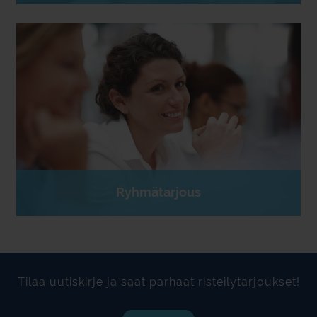
Ryhmätarjous
Tilaa uutiskirje ja saat parhaat risteilytarjoukset!