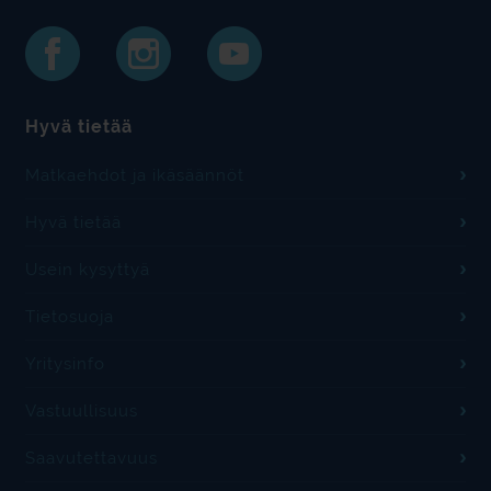
Hyvä tietää
Matkaehdot ja ikäsäännöt
Hyvä tietää
Usein kysyttyä
Tietosuoja
Yritysinfo
Vastuullisuus
Saavutettavuus