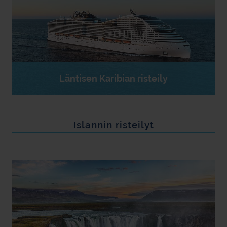
Läntisen Karibian risteily
Islannin risteilyt