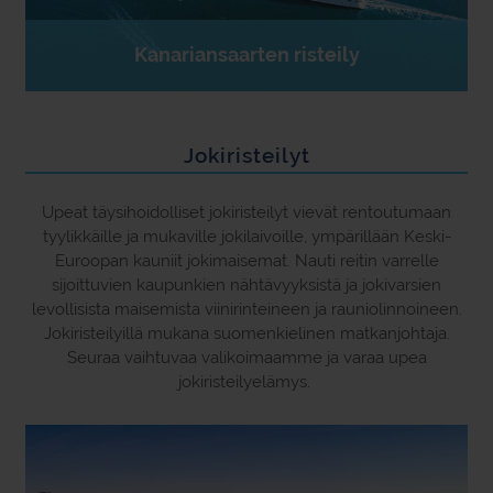
Kanariansaarten risteily
Jokiristeilyt
Upeat täysihoidolliset jokiristeilyt vievät rentoutumaan
tyylikkäille ja mukaville jokilaivoille, ympärillään Keski-
Euroopan kauniit jokimaisemat. Nauti reitin varrelle
sijoittuvien kaupunkien nähtävyyksistä ja jokivarsien
levollisista maisemista viinirinteineen ja rauniolinnoineen.
Jokiristeilyillä mukana suomenkielinen matkanjohtaja.
Seuraa vaihtuvaa valikoimaamme ja varaa upea
jokiristeilyelämys.