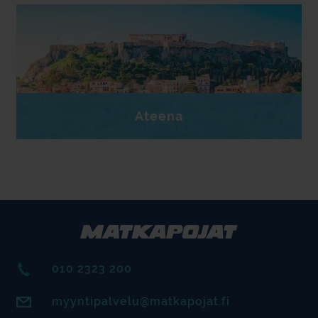
Ateena
010 2323 200
myyntipalvelu@matkapojat.fi