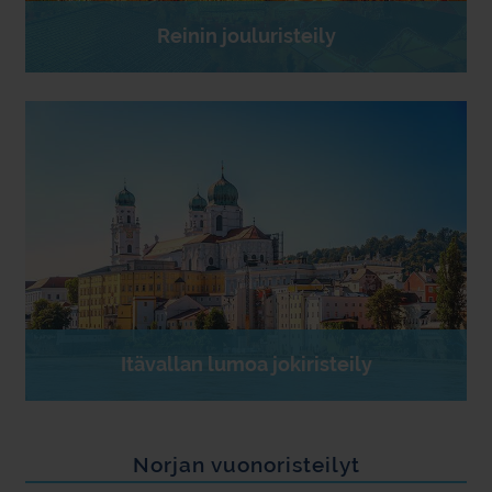
Reinin jouluristeily
Itävallan lumoa jokiristeily
Norjan vuonoristeilyt