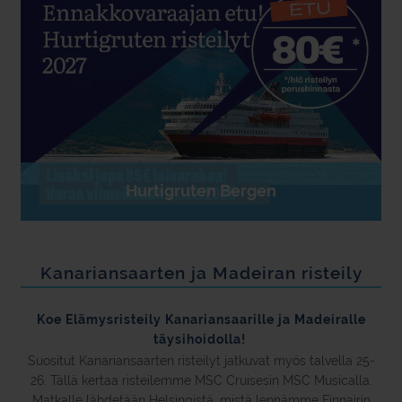
Hurtigruten Bergen
Kanariansaarten ja Madeiran risteily
Koe Elämysristeily Kanariansaarille ja Madeiralle
täysihoidolla!
Suositut Kanariansaarten risteilyt jatkuvat myös talvella 25-
26. Tällä kertaa risteilemme MSC Cruisesin MSC Musicalla.
Matkalle lähdetään Helsingistä, mistä lennämme Finnairin