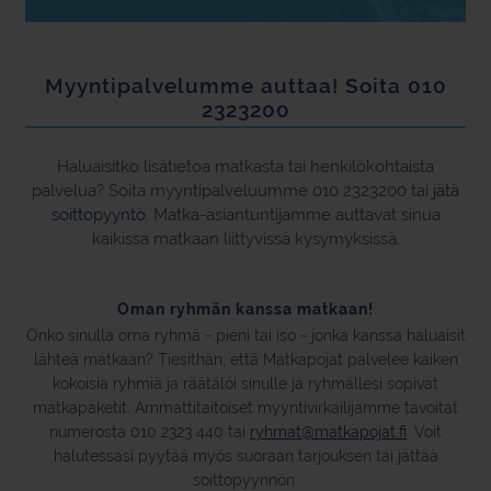
Myyntipalvelumme auttaa! Soita 010
2323200
Haluaisitko lisätietoa matkasta tai henkilökohtaista
palvelua? Soita myyntipalveluumme 010 2323200 tai
jätä
soittopyyntö
. Matka-asiantuntijamme auttavat sinua
kaikissa matkaan liittyvissä kysymyksissä.
Oman ryhmän kanssa matkaan!
Onko sinulla oma ryhmä - pieni tai iso - jonka kanssa haluaisit
lähteä matkaan? Tiesithän, että Matkapojat palvelee kaiken
kokoisia ryhmiä ja räätälöi sinulle ja ryhmällesi sopivat
matkapaketit. Ammattitaitoiset myyntivirkailijamme tavoitat
numerosta 010 2323 440 tai
ryhmat@matkapojat.fi
. Voit
halutessasi pyytää myös suoraan tarjouksen tai jättää
soittopyynnön.