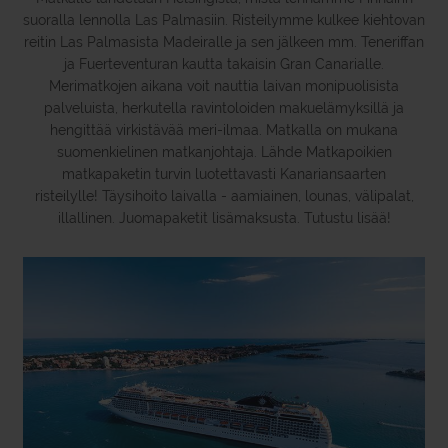
suoralla lennolla Las Palmasiin. Risteilymme kulkee kiehtovan
reitin Las Palmasista Madeiralle ja sen jälkeen mm. Teneriffan
ja Fuerteventuran kautta takaisin Gran Canarialle.
Merimatkojen aikana voit nauttia laivan monipuolisista
palveluista, herkutella ravintoloiden makuelämyksillä ja
hengittää virkistävää meri-ilmaa. Matkalla on mukana
suomenkielinen matkanjohtaja. Lähde Matkapoikien
matkapaketin turvin luotettavasti Kanariansaarten
risteilylle! Täysihoito laivalla - aamiainen, lounas, välipalat,
illallinen. Juomapaketit lisämaksusta. Tutustu lisää!