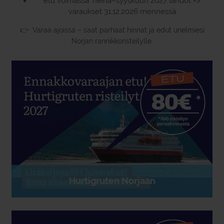
etu voimassa: heinä–syyskuun 2027 lähdöt =>
varaukset 31.12.2026 mennessä
👉 Varaa ajoissa – saat parhaat hinnat ja edut unelmiesi
Norjan rannikkoristeilylle.
Hurtigruten Norjaan