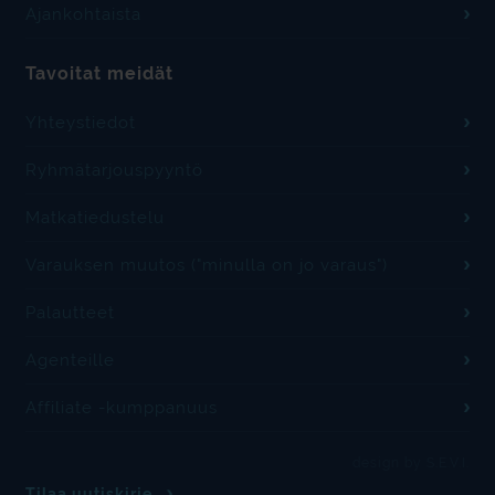
Ajankohtaista
Tavoitat meidät
Yhteystiedot
Ryhmätarjouspyyntö
Matkatiedustelu
Varauksen muutos ("minulla on jo varaus")
Palautteet
Agenteille
Affiliate -kumppanuus
design by S.E.V.I.
Tilaa uutiskirje