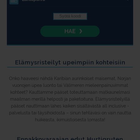
4.
HAE
Elämysristeilyt upeimpiin kohteisiin
Onko haaveesi nähdä Karibian aurinkoiset maisemat, Norjan
vuonojen upea luonto tai Välimeren mieleenpainuvimmat
kohteet? Kauttamme pääset toteuttamaan matkaunelmasi
maailman merillä helposti ja paketoituna. Elämysristeilyillä
pääset nauttimaan lähes kaiken sisältävästä all inclusive -
palvelusta tai täysihoidosta – sinun tehtäväsi on vain nauttia
huikeasta, ikimuistoisesta lomasta!
Ennakkovaraajan edut Hurtigruten