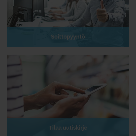
Soittopyyntö
Tilaa uutiskirje