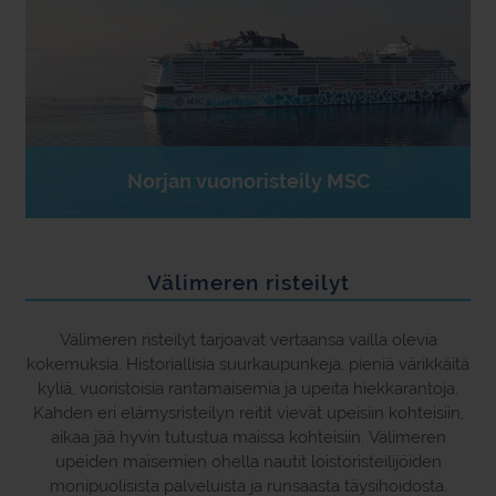
Norjan vuonoristeily MSC
Välimeren risteilyt
Välimeren risteilyt tarjoavat vertaansa vailla olevia
kokemuksia. Historiallisia suurkaupunkeja, pieniä värikkäitä
kyliä, vuoristoisia rantamaisemia ja upeita hiekkarantoja.
Kahden eri elämysristeilyn reitit vievät upeisiin kohteisiin,
aikaa jää hyvin tutustua maissa kohteisiin. Välimeren
upeiden maisemien ohella nautit loistoristeilijöiden
monipuolisista palveluista ja runsaasta täysihoidosta.