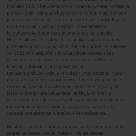
huoneita, Studio Deluxe-huoneita, 2 makuuhuoneen sviittejä ja
perhesviittejä. Isoimpaan huoneeseen mahtuu majoittumaan
jopa kuusi henkilöä. Kaikki huoneet ovat hyvin varusteltuja ja
niissä on muun muassa ilmastointi, tilava esteetön
kylpyhuone, keittonurkkaus ja oma terassi tai parveke.
Hotellin pihassa on palmujen ja aurinkotuolien ympäröimä
uima-allas, johon on allasnostin ja loivat portaat. Varaukseen
voi liittää aamiaisbuffetin, joka tarjoillaan viereisen Sea
Aquarium -vesieläinpuiston rantaravintolassa. Hotellin
läheiset rantaravintolat tarjoavat paljon
ruokailumahdollisuuksia ja varauksen yhteydessä tai paikan
päällä voi ostaa näissä ravintoloissa toteuttavan puolihoito-
tai täyshoitopaketin. Asiakkaiden käytössä on myös grilli,
jossa voi itse grillata haluamiaan herkkuja, esimerkiksi
vastapyydettyä kalaa. Hyvinvointiin panostava hotelli tarjoaa
myös muun muassa hierontaa, joogaa ja ainutlaatuista
vedessä toteutettavaa Wataflow-liikemeditaatiota.
Halutessasi nähdä Curacaon upeaa saarta enemmän, retket
saaren henkeäsalpaaviin maisemiin ja eläväiseen