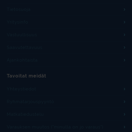
Tietosuoja
Yritysinfo
Vastuullisuus
Saavutettavuus
Ajankohtaista
Tavoitat meidät
Yhteystiedot
Ryhmätarjouspyyntö
Matkatiedustelu
Varauksen muutos ("minulla on jo varaus")