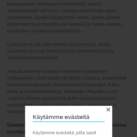
pääkaupunkiin onnistuvat esteettömällä autolla.
Vaihtoehtoisesti voit myös vuokrata esteettömän auton
omatoimista saareen tutustumista varten. Saarta pääsee
ihailemaan myös mereltä päin veneellä ja meren alaiseen
maailmaan voi tutustua sukeltamalla.
Curacaolle ei ole tällä hetkellä suoria lentoja, mutta
Suomesta on hyvät lentoyhteydet esimerkiksi yhdellä
vaihdolla Amsterdamissa.
Saat kauttamme toiveidesi mukaisen esteettömän
matkapaketin, johon sisältyvät lennot, majoitus, esteettömät
lentokenttäkuljetukset sekä toivomasi lisäpalvelut, kuten
retket ja hyvinvointipalvelut. Varauksen yhteydessä voit
vuokrata erilaisia apuvälineitä, kuten suihkupyörätuolin,
nostolaitteen ja sähkösäätöisen sängyn. Myös hoiva- ja
×
avustuspalveluita on saatavilla.
Käytämme evästeitä
Esteettömät omatoimimatkat varaat myyntipalvelustamme
myyntipalvelu@matkapojat.fi tai 010 2323 200.
Käytämme evästeitä, jotta saisit