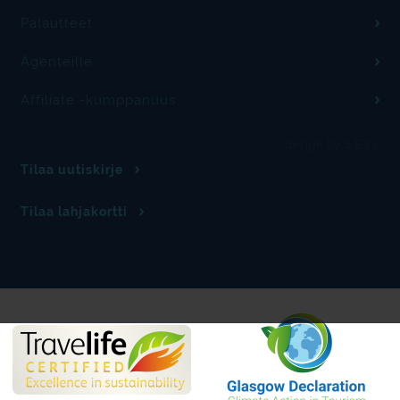
Palautteet
Agenteille
Affiliate -kumppanuus
design by S.E.V.I.
Tilaa uutiskirje
Tilaa lahjakortti