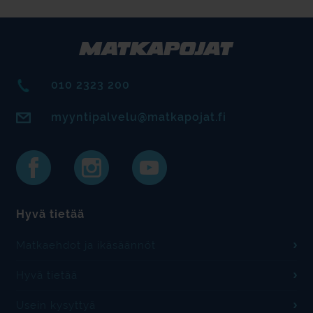
010 2323 200
myyntipalvelu@matkapojat.fi
Hyvä tietää
Matkaehdot ja ikäsäännöt
Hyvä tietää
Usein kysyttyä