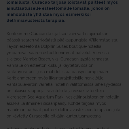
lomailusta. Curacao tarjoaa loistavat puitteet myös
ainutlaatuiselle esteettömälle lomalle, johon on
mahdollista yhdistää myös esimerkiksi
delfiiniavusteista terapiaa.
Kohteemme Curacaolla sijaitsee vain vartin ajomatkan
päässä saaren värikkäästä pääkaupungista Willemstadista.
Täysin esteetöntä Dolphin Suites boutique-hotellia
ympäröivät saaren esteettömimmät palvelut. Vieressä
sijaitsee Mambo Beach, yksi Curacaon 35:stä rannasta.
Rannalle on esteetön kulku ja käytettävissä on
rantapyörätuoli, joka mahdollistaa pääsyn lämpimään
Karibianmereen myös liikuntarajoitteisille henkilöille.
Rantabulevardin varrella, hotellin välittömässä läheisyydessä
on lukuisia kauppoja, ravintoloita ja vesiaktiviteetteja.
Viereiseen Sea Aquarium Park -vesieläinpuistoon on hotellin
asukkailla ilmainen sisäänpääsy. Kohde tarjoaa myös
maailman parhaat puitteet delfiiniavusteiseen terapiaan, jota
on käytetty Curacaolla pitkään kuntoutusmuotona.
Viihtyisä boutique-hotelli tarjoaa esteettömiä standard-