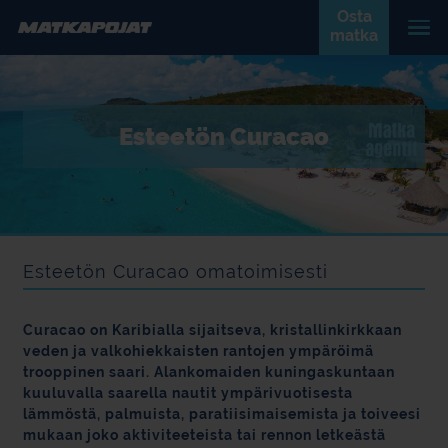
Osta
matka
Esteetön Curacao
Esteetön Curacao omatoimisesti
Curacao on Karibialla sijaitseva, kristallinkirkkaan
veden ja valkohiekkaisten rantojen ympäröimä
trooppinen saari. Alankomaiden kuningaskuntaan
kuuluvalla saarella nautit ympärivuotisesta
lämmöstä, palmuista, paratiisimaisemista ja toiveesi
mukaan joko aktiviteeteista tai rennon letkeästä