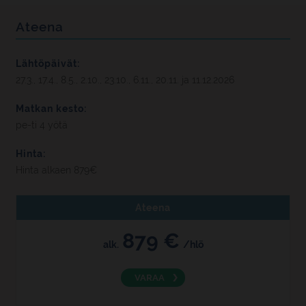
Ateena
Lähtöpäivät:
27.3., 17.4., 8.5., 2.10., 23.10., 6.11., 20.11. ja 11.12.2026
Matkan kesto:
pe-ti 4 yötä
Hinta:
Hinta alkaen 879€
Ateena
879 €
alk.
/hlö
VARAA