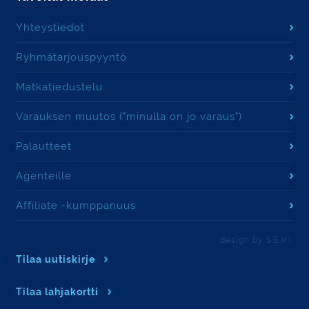
Yhteystiedot
Ryhmätarjouspyyntö
Matkatiedustelu
Varauksen muutos ("minulla on jo varaus")
Palautteet
Agenteille
Affiliate -kumppanuus
design by S.E.V.I.
Tilaa uutiskirje
Tilaa lahjakortti