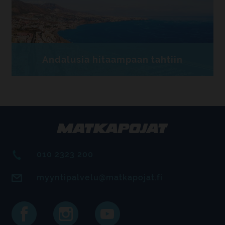
Andalusia hitaampaan tahtiin
010 2323 200
myyntipalvelu@matkapojat.fi