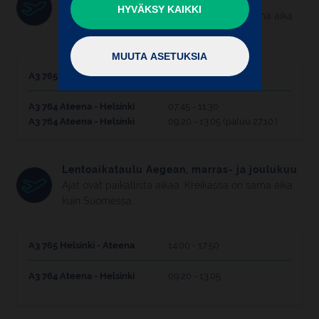
lokakuu
HYVÄKSY KAIKKI
Voit hyväksyä kaikkien evästeiden
Ajat ovat paikallista aikaa. Kreikassa on sama aika
käytön valitsemalla "Hyväksy kaikki"
kuin Suomessa.
tai sulkemalla tämän ikkunan.
MUUTA ASETUKSIA
A3 765 Helsinki - Ateena
12:25 - 16:05
Halutessasi voit rajoittaa evästeiden
käytön vain välttämättömiin tai
A3 764 Ateena - Helsinki
07:45 - 11:30
muokata asetuksia tarkemmin
A3 764 Ateena - Helsinki
09:20 - 13:05 (paluu 27.10.)
valitsemalla "Muuta asetuksia".
Lentoaikataulu Aegean, marras- ja joulukuu
Ajat ovat paikallista aikaa. Kreikassa on sama aika
kuin Suomessa.
A3 765 Helsinki - Ateena
14:00 - 17:50
A3 764 Ateena - Helsinki
09:20 - 13:05