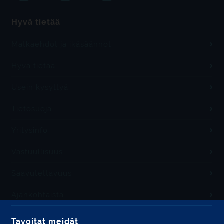
Hyvä tietää
Matkaehdot ja ikäsäännöt
Hyvä tietää
Usein kysyttyä
Tietosuoja
Yritysinfo
Vastuullisuus
Saavutettavuus
Ajankohtaista
Tavoitat meidät