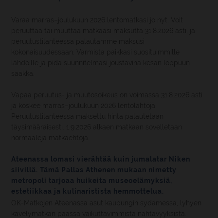
Varaa marras–joulukuun 2026 lentomatkasi jo nyt. Voit
peruuttaa tai muuttaa matkaasi maksutta 31.8.2026 asti, ja
peruutustilanteessa palautamme maksusi
kokonaisuudessaan. Varmista paikkasi suosituimmille
lähdöille ja pidä suunnitelmasi joustavina kesän loppuun
saakka.
Vapaa peruutus- ja muutosoikeus on voimassa 31.8.2026 asti
ja koskee marras–joulukuun 2026 lentolähtöjä.
Peruutustilanteessa maksettu hinta palautetaan
täysimääräisesti. 1.9.2026 alkaen matkaan sovelletaan
normaaleja matkaehtoja.
Ateenassa lomasi vierähtää kuin jumalatar Niken
siivillä. Tämä Pallas Athenen mukaan nimetty
metropoli tarjoaa huikeita museoelämyksiä,
estetiikkaa ja kulinaristista hemmottelua.
OK-Matkojen Ateenassa asut kaupungin sydämessä, lyhyen
kävelymatkan päässä vaikuttavimmista nähtävyyksistä.