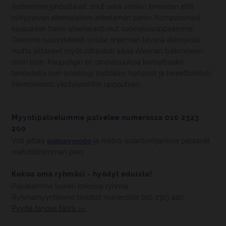
Retkemme johdattavat sinut sekä antiikin ihmeiden että
nykypäivän ateenalaisen arkielämän pariin. Kompassinasi
kaupunkiin toimii ateenalaistunut suomalaisoppaamme.
Olemme suunnitelleet sinulle ohjelman täynnä elämyksiä,
mutta jättäneet myös riittävästi aikaa Ateenan tutkimiseen
omin päin. Kaupungin eri ominaisuuksia kannattaakin
tarkastella kuin arkeologi löytöään: hartaasti ja kiireettömästi,
intensiivisesti yksityiskohtiin uppoutuen.
Myyntipalvelumme palvelee numerossa 010 2323
200
Voit jättää
soittopyynnön
ja matka-asiantuntijamme palaavat
mahdollisimman pian.
Kokoa oma ryhmäsi - hyödyt eduista!
Palvelemme kaiken kokoisia ryhmiä.
Ryhmämyyntimme tavoitat numerosta 010 2323 440.
Pyydä tarjous tästä >>