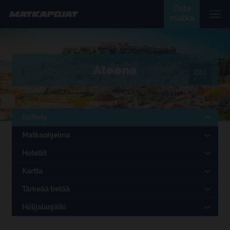
Osta
matka
Ateena
Esittely
Matkaohjelma
Hotellit
Kartta
Tärkeää tietää
Hiilijalanjälki