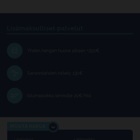
Lisämaksulliset palvelut
Yhden hengen huone alkaen +250€
Saroninlahden risteily 130€
Istumapaikka lennoille 20€/hlö
MUUTA HAKUA
Lähtöpäivä
Lähtöpaikka