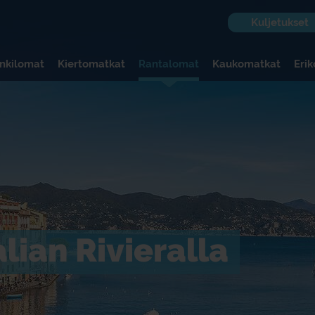
Kuljetukset
nkilomat
Kiertomatkat
Rantalomat
Kaukomatkat
Eri
lian Rivieralla