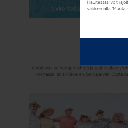
Halutessasi voit raj
1 vko Italian Rivieralla
valitsemalla "Muuta a
Kerää min. 20 hengen ryhmä ja saat matkan yhdell
voimassa Italian Rivieran, Gardajärven, Costa 