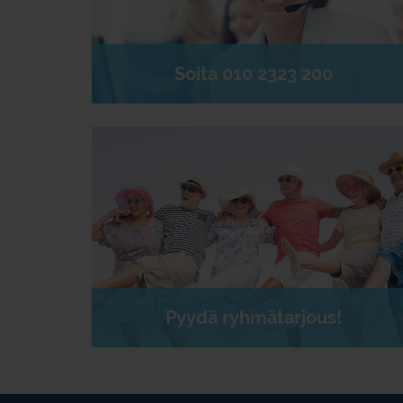
Soita 010 2323 200
Pyydä ryhmätarjous!