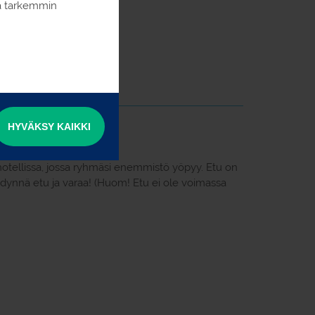
ia tarkemmin
HYVÄKSY KAIKKI
hotellissa, jossa ryhmäsi enemmistö yöpyy. Etu on
ödynnä etu ja varaa! (Huom! Etu ei ole voimassa