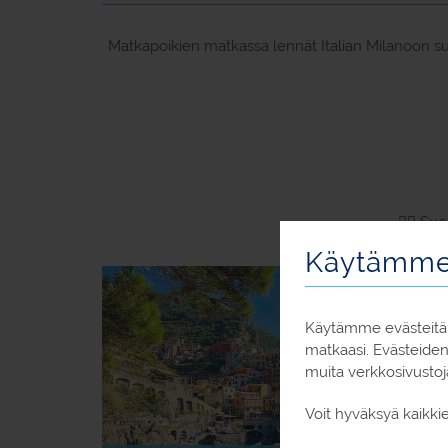
Matkapoikien matkassa lennät Italian Milanoon suor
🙋‍♀️ S
Käytämme 
Käytämme evästeitä,
matkaasi. Evästeide
muita verkkosivustoj
Voit hyväksyä kaikki