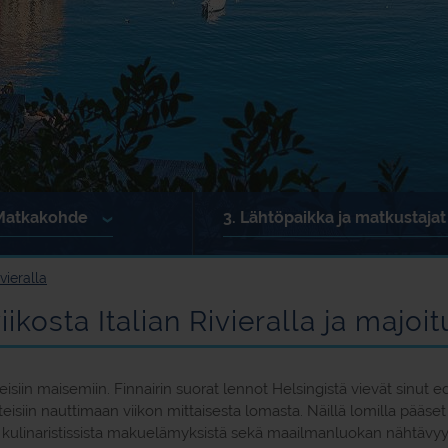
atkakohde
3.
Lähtöpaikka ja matkustajat
Satama- tai lentokenttälähtö
vieralla
Bussikuljetus
ikosta Italian Rivieralla ja majoi
Aikuisia:
Lapsia
:
eisiin maisemiin. Finnairin suorat lennot Helsingistä vievät sinut edu
eisiin nauttimaan viikon mittaisesta lomasta. Näillä lomilla pääset
 kulinaristissista makuelämyksistä sekä maailmanluokan nähtävyyksi