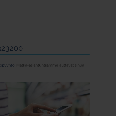
323200
ttopyyntö
. Matka-asiantuntijamme auttavat sinua