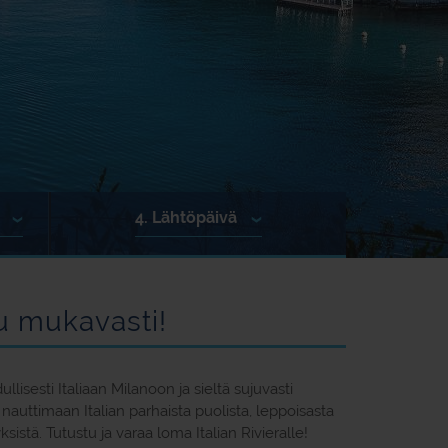
4.
Lähtöpäivä
tu mukavasti!
llisesti Italiaan Milanoon ja sieltä sujuvasti
 nauttimaan Italian parhaista puolista, leppoisasta
stä. Tutustu ja varaa loma Italian Rivieralle!