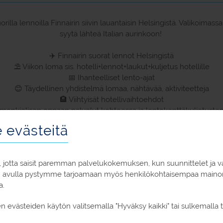
illa lennoilla Finnairin siivin lauantaisin Helsingistä. Valikoima
syytä lähteä Italian aurinkoon!
✈️ Finnairin suorat lennot Helsingistä
⛱ Viikon loma sis. hotelli+lennot+laukut+kuljetus hotellille
📅 Ihanteelliset lento-ajat
😊 Täydellinen yhdistelmä lomaa, nähtävää, aktiviteetteja
🏨 Viihtyisät hotellivaihtoehdot
uomenkielisen oppaan palvelut kohteessa ja lentokenttäkuljetuste
evästeitä
 jotta saisit paremman palvelukokemuksen, kun suunnittelet ja v
n avulla pystymme tarjoamaan myös henkilökohtaisempaa mainont
a.
en evästeiden käytön valitsemalla "Hyväksy kaikki" tai sulkemalla