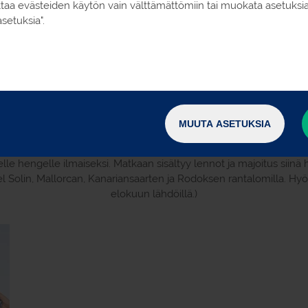
oittaa evästeiden käytön vain välttämättömiin tai muokata asetuks
setuksia".
Oman ryhmän kanssa matkaan!
MUUTA ASETUKSIA
* * * RYHMÄETU * * *
e hengelle ilmaiseksi. Matkaan sisältyy lennot ja majoitus siinä 
del Solin, Mallorcan, Kanariansaarten ja Rodoksen rantalomilla. Hy
elokuun lähdöillä.)