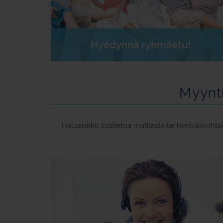
Hyödynnä ryhmäetu!
Myynt
Haluaisitko lisätietoa matkasta tai henkilökoh