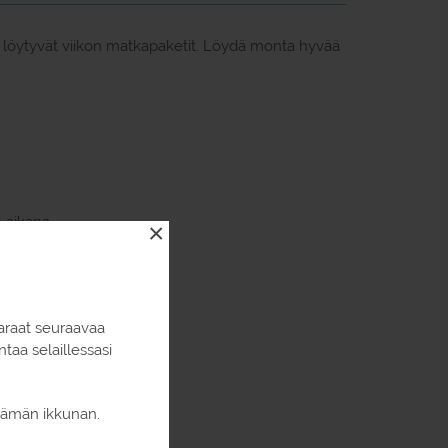
ssa löytyvät viikon matkapaketit. Löydä monta hyvää
n aikana
×
araat seuraavaa
aa selaillessasi
 tämän ikkunan.