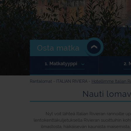
1.
Matkatyyppi
2.
M
-
-
Rantalomat
ITALIAN RIVIERA
Hotellimme Italian Ri
Nauti lomavi
Nyt voit lähteä Italian Rivieran rannoille up
lentokenttäkuljetuksella Rivieran suoittuihin koht
ilmastosta, häikäisevän kauniista maisemista,