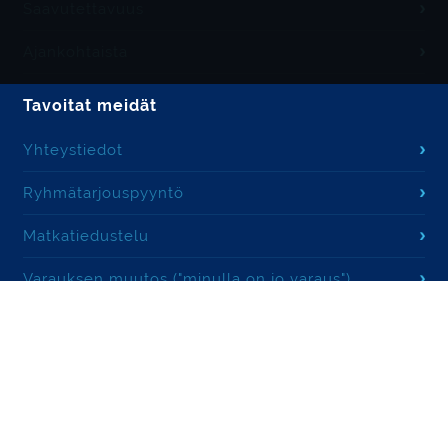
Saavutettavuus
Ajankohtaista
Tavoitat meidät
Yhteystiedot
Ryhmätarjouspyyntö
Matkatiedustelu
Varauksen muutos ("minulla on jo varaus")
Palautteet
Agenteille
Affiliate -kumppanuus