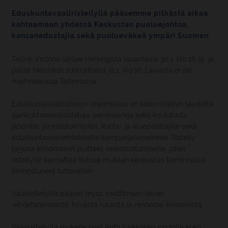
Eduskuntavaaliristeilyllä pääsemme pitkästä aikaa
kohtaamaan yhdessä Keskustan puoluejohtoa,
kansanedustajia sekä puolueväkeä ympäri Suomen.
Tallink Victoria lähtee Helsingistä lauantaina 30.1. klo 18.35. ja
palaa Helsinkiin sunnuntaina 31.1. klo 16. Laivasta ei ole
maihinnousua Tallinnassa.
Eduskuntavaaliristeilyn ohjelmassa on koko risteilyn täydeltä
ajankohtaiskeskusteluja, seminaareja sekä koulutusta
jäsenille, järjestötoimijoille, kunta- ja aluepäättäjille sekä
eduskuntavaaliehdokkaille kampanjatiimeineen. Risteily
tarjoaa erinomaiset puitteet verkostoitumiselle, joten
risteilylle kannattaa kutsua mukaan keskustan toiminnasta
kiinnostuneet tuttavatkin.
Vaaliristeilyllä pääset myös nauttimaan laivan
viihdetarjonnasta, hyvästä ruuasta ja rennosta ilmapiiristä.
Vaaliristeilyllä mukana ovat Antti Kaikkosen johdolla koko