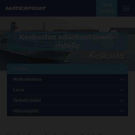
Osta
matka
Keskustan eduskuntavaali-
risteily
Esittely
Matkaohjelma
Laiva
Tärkeää tietää
Hiilijalanjälki