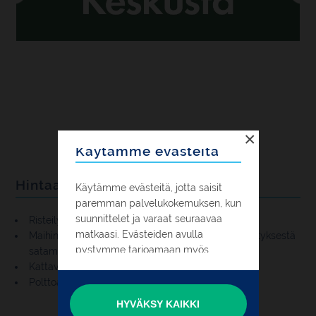
×
Käytämme evästeitä
Hintaan sisältyy
Käytämme evästeitä, jotta saisit
paremman palvelukokemuksen, kun
suunnittelet ja varaat seuraavaa
Risteily Helsinki – Tallinna – Helsinki
matkaasi. Evästeiden avulla
Maihinnousukortit Matkapoikien omasta lähtöselvityksestä
pystymme tarjoamaan myös
satamassa
henkilökohtaisempaa mainontaa
Kattava ohjelma
selaillessasi muita verkkosivustoja.
Polttoaine- ja päästölisämaksut
HYVÄKSY KAIKKI
Voit hyväksyä kaikkien evästeiden