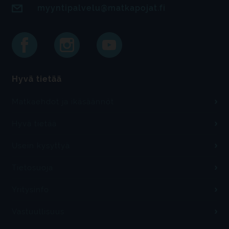
myyntipalvelu@matkapojat.fi
Hyvä tietää
Matkaehdot ja ikäsäännöt
Hyvä tietää
Usein kysyttyä
Tietosuoja
Yritysinfo
Vastuullisuus