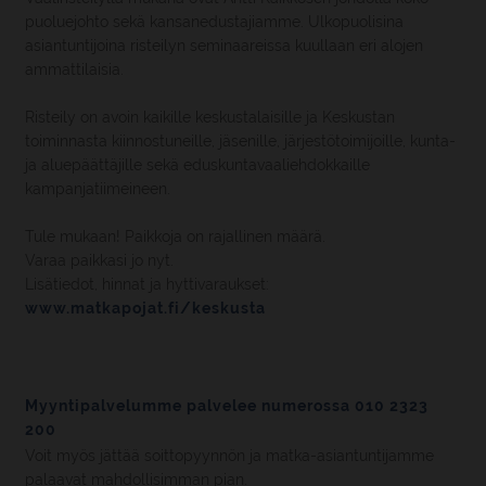
puoluejohto sekä kansanedustajiamme. Ulkopuolisina
asiantuntijoina risteilyn seminaareissa kuullaan eri alojen
ammattilaisia.
Risteily on avoin kaikille keskustalaisille ja Keskustan
toiminnasta kiinnostuneille, jäsenille, järjestötoimijoille, kunta-
ja aluepäättäjille sekä eduskuntavaaliehdokkaille
kampanjatiimeineen.
Tule mukaan! Paikkoja on rajallinen määrä.
Varaa paikkasi jo nyt.
Lisätiedot, hinnat ja hyttivaraukset:
www.matkapojat.fi/keskusta
Myyntipalvelumme palvelee numerossa 010 2323
200
Voit myös jättää soittopyynnön ja matka-asiantuntijamme
palaavat mahdollisimman pian.