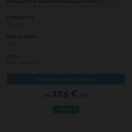
Keskustan eduskuntavaaliristeily
Lähtöpäivät:
30.1.2027
Matkan kesto:
22 h
Hinta:
Hinta alkaen 27,5€
Keskustan risteily Victoria I
27,5 €
alk.
/hlö
VARAA