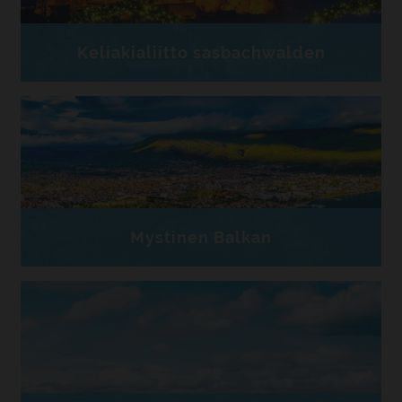
Keliakialiitto sasbachwalden
Mystinen Balkan