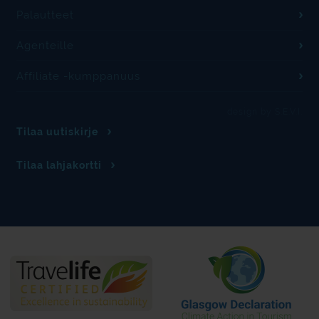
Palautteet
Agenteille
Affiliate -kumppanuus
design by S.E.V.I.
Tilaa uutiskirje
Tilaa lahjakortti