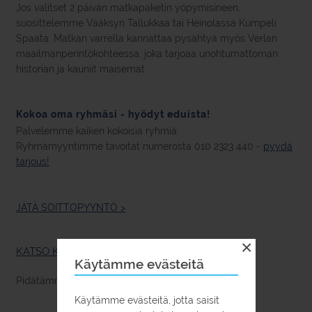
Jos valitset 2 päivän matkapaketin yöpymisineen,
suosittelemme Vääksyn Tallukkaa tai Heinolassa Kumpeli
Spaata. Matkan varrella kannattaa pysähtyä myös Verlan
maailmanperintökohteessa, joka tarjoaa unohtumattoman
historian ja kauniit maisemat.
Kokoa oma ryhmäsi - hyödyt eduista!
Palvelemme kaiken kokoisia ryhmiä.
Ryhmämyyntimme tavoitat numerosta 010 2323 440 -
pyydä
tarjous!
JÄTÄ SOITTOPYYNTÖ >
×
KATSO KAIKKI RYHMÄMATKAEHDOTELMAT
Käytämme evästeitä
Pidätämme oikeudet muutoksiin.
Käytämme evästeitä, jotta saisit