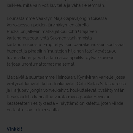
kaikkea, mitä vain voit kuvitella ja vähän enemmän.
Lounastamme Vääksyn Majakkapaviljongin toisessa
kerroksessa upeiden järvinäkymien äärellä.
Ruokailun jälkeen matka jatkuu kohti Urajärven
kartanomuseota, yhtä Suomen vanhimmista
kartanomuseoista. Empiretyylisen päärakennuksen kodikkaat
huoneet ja pihapiirin “muistojen hiljainen talo” vievät 1900-
luvun alkuun, ja Valhallan näköalapaikka pylväikköineen
tarjoaa unohtumattomat maisemat.
Iltapäivällä suuntaamme Heinolaan, Kymivirran varrelle, jossa
viihtyisät kahvilat, kuten torikahvilat, Cafe Kailas Siltasaaressa
ja Harjupaviljongin vohvelikahvit, houkuttelevat pysähtymään.
Kesäkaudella kannattaa varata myös paikka Heinolan
kesäteatterin esityksestä – näyttämö on katettu, joten viihde
on taattu säällä kuin säällä.
Vinkki!