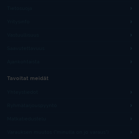
Tietosuoja
Yritysinfo
Vastuullisuus
Saavutettavuus
Ajankohtaista
Tavoitat meidät
Yhteystiedot
Ryhmätarjouspyyntö
Matkatiedustelu
Varauksen muutos ("minulla on jo varaus")