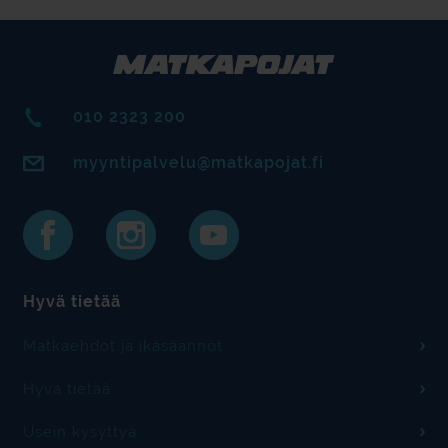
010 2323 200
myyntipalvelu@matkapojat.fi
Hyvä tietää
Matkaehdot ja ikäsäännöt
Hyvä tietää
Usein kysyttyä