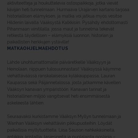
aktiviteetteja ja houkuttelevia ostospaikkoja, jotka vievät
kävijän heti tunnelmaan. Hurmaava Urajärven kartano tarjoaa
historiallisen elämyksen, ja matka voi jatkua myös vesitse
Hildenin laivalla Vääksystä Kalkkisiin. Pysähdy ehdottomasti
Pihanmaan viinitilalla, jossa maut ja tunnelma tekevät
retkestä täydellisen – elämyksiä luonnon, historian ja
paikallisten herkkujen ystäville!
MATKAOHJELMAEHDOTUS
Lähde unohtumattomalle päiväretkelle Vääksyyn ja
Heinolaan, riippuen tulosuunnastasi! Vääksyssä käymme
viehättäväässä ranskalaisessa kyläkauppassa, Lauran
Kaupassa sekä Päijännetalossa, josta jatkamme kävellen
Vääksyn kanavan ympäristöön. Kanavan tarinat ja
historiallinen miljöö vangitsevat heti ensimmäisestä
askeleesta lähtien.
Seuraavaksi kurkistamme Vääksyn Myllyn tunnelmaan ja
Wanhan Vääksyn viehättäviin pikkupuoteihin. Löydät
paikallisia myllytuotteita, Liisa Sauson nahkakäsineitä,
antiikkia, kristallia, lasiesineitä ja puolalaista posliinia –