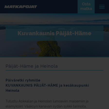
Osta
matka
Kuvankaunis Päijät-Häme
Päijät-Häme ja Heinola
Päiväretki ryhmille
KUVANKAUNIS PÄIJÄT-HÄME ja kesäkaupunki
Heinola
Tutustu Asikkalan ja Heinolan lumoaviin maisemiin ja
elämyksiin! Vääksyn kanavan sydän sykkii tarinoita,