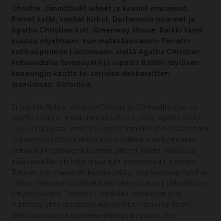
Christie. Jännittävät aiheet ja kauniit maisemat.
Pienet kylät, vanhat kirkot, Dartmoorin nummet ja
Agatha Christien koti, Greenway House. Kaikki tämä
kuuluu ohjelmaan, kun matkataan ensin Poirotin
kotikaupunkiin Lontooseen, sieltä Agatha Christien
kotiseudulle Torquayhin ja lopulta Bathin idyllisen
kaupungin kautta tv-sarjojen dekkareitten
maailmaan, Oxfordiin.
Englannin Riviera, eteläisen Devonin ja Cornwallin alue, on
Agatha Christie -maaksikin kutsuttua aluetta. Agatha syntyi
1890 Torquayssa, jonne hän myöhemminkin usein palasi sekä
lomailemaan että kirjoittamaan. Edelleen vuosikymmeniä
dekkarikuningattaren kuoleman jälkeen, hänen muistonsa
elää seudulla, niin hotelleissa kuin museoissakin ja onhan
Torquay yksi maailman kaupungeista , jota komistaa Agathan
patsas. Torquayn ja lähiseutujen ranta-alue on matkailijoiden
erityissuosiossa. "Minusta Cornwallin rannikko on joka
suhteessa yhtä viehättävä kuin Ranskan eteläinen ranta",
totesi aikoinaan jo kapteeni Hastingskin ystävälleen,