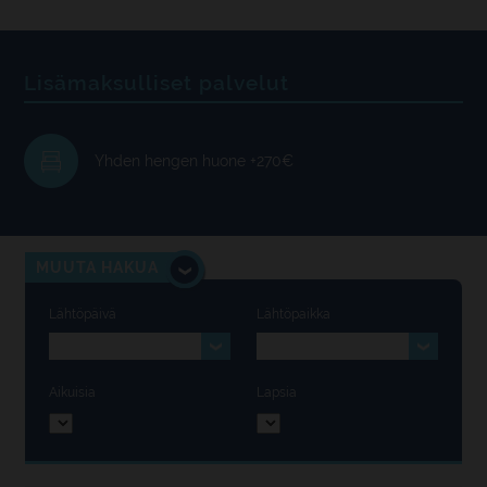
Lisämaksulliset palvelut
Yhden hengen huone +270€
MUUTA HAKUA
Lähtöpäivä
Lähtöpaikka
Aikuisia
Lapsia