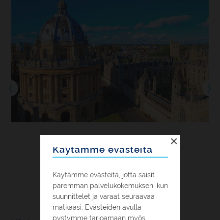
×
Käytämme evästeitä
Käytämme evästeitä, jotta saisit
paremman palvelukokemuksen, kun
suunnittelet ja varaat seuraavaa
matkaasi. Evästeiden avulla
pystymme tarjoamaan myös