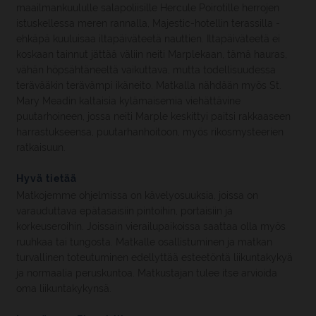
maailmankuululle salapoliisille Hercule Poirotille herrojen
istuskellessa meren rannalla, Majestic-hotellin terassilla -
ehkäpä kuuluisaa iltapäiväteetä nauttien. Iltapäiväteetä ei
koskaan tainnut jättää väliin neiti Marplekaan, tämä hauras,
vähän höpsähtäneeltä vaikuttava, mutta todellisuudessa
terävääkin terävämpi ikäneito. Matkalla nähdään myös St.
Mary Meadin kaltaisia kylämaisemia viehättävine
puutarhoineen, jossa neiti Marple keskittyi paitsi rakkaaseen
harrastukseensa, puutarhanhoitoon, myös rikosmysteerien
ratkaisuun.
Hyvä tietää
Matkojemme ohjelmissa on kävelyosuuksia, joissa on
varauduttava epätasaisiin pintoihin, portaisiin ja
korkeuseroihin. Joissain vierailupaikoissa saattaa olla myös
ruuhkaa tai tungosta. Matkalle osallistuminen ja matkan
turvallinen toteutuminen edellyttää esteetöntä liikuntakykyä
ja normaalia peruskuntoa. Matkustajan tulee itse arvioida
oma liikuntakykynsä.