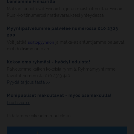
Lennämme Finnairilla
Matkan lennot ovat Finnairilla, joten muista ilmoittaa Finnair
Plus -korttinumerosi matkavarauksesi yhteydessä.
Myyntipalvelumme palvelee numerossa 010 2323
200
Voit jättää
soittopyynnön
ja matka-asiantuntijamme palaavat
mahdollisimman pian.
Kokoa oma ryhmäsi - hyödyt eduista!
Palvelemme kaiken kokoisia ryhmiä. Ryhmämyyntimme
tavoitat numerosta 010 2323 440.
Pyydä tarjous tästä >>
Monipuoliset maksutavat - myös osamaksulla!
Lue lisää >>
Pidätämme oikeuden muutoksiin.