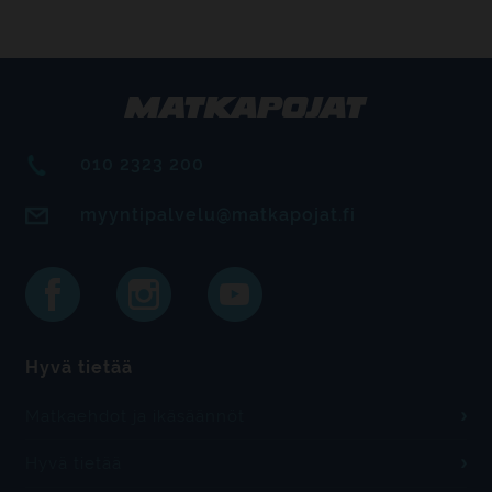
010 2323 200
myyntipalvelu@matkapojat.fi
Hyvä tietää
Matkaehdot ja ikäsäännöt
Hyvä tietää