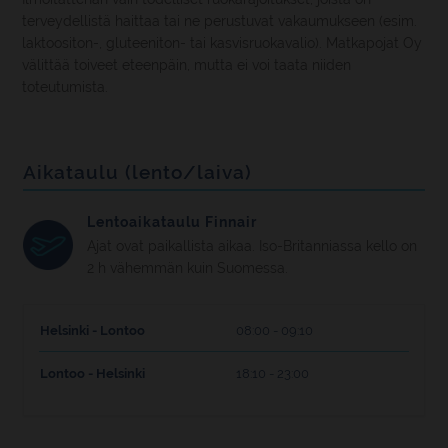
terveydellistä haittaa tai ne perustuvat vakaumukseen (esim.
laktoositon-, gluteeniton- tai kasvisruokavalio). Matkapojat Oy
välittää toiveet eteenpäin, mutta ei voi taata niiden
toteutumista.
Aikataulu (lento/laiva)
Lentoaikataulu Finnair
Ajat ovat paikallista aikaa. Iso-Britanniassa kello on
2 h vähemmän kuin Suomessa.
Helsinki - Lontoo
08:00 - 09:10
Lontoo - Helsinki
18:10 - 23:00