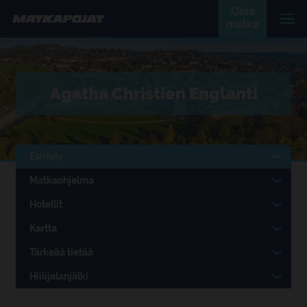
Osta
matka
Agatha Christien Englanti
Esittely
Matkaohjelma
Hotellit
Kartta
Tärkeää tietää
Hiilijalanjälki