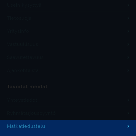
Usein kysyttyä
Tietosuoja
Yritysinfo
Vastuullisuus
Saavutettavuus
Ajankohtaista
Tavoitat meidät
Yhteystiedot
Ryhmätarjouspyyntö
Matkatiedustelu