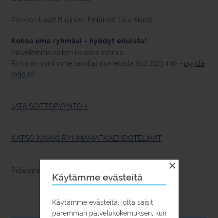
Porvoon kuvat Business Finland©Julia Kivelä.
Kokoa oma ryhmäsi - hyödyt eduista!
Palvelemme kaiken kokoisia ryhmiä.
Ryhmämyyntimme tavoitat numerosta 010 2323 440 -
pyydä
tarjous!
JÄTÄ SOITTOPYYNTÖ >
KATSO KAIKKI RYHMÄMATKAEHDOTELMAT
×
Pidätämme oikeudet muutoksiin.
Käytämme evästeitä
Käytämme evästeitä, jotta saisit
paremman palvelukokemuksen, kun