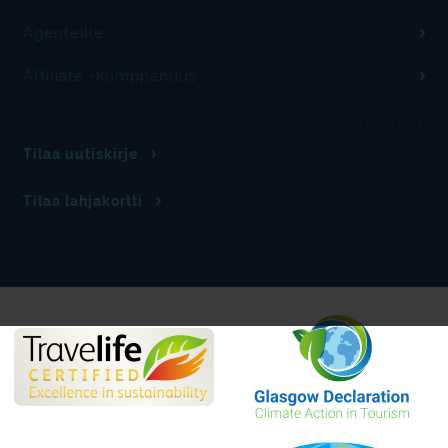
Agenteille
Affiliate -kumppanuus
design by S.E.V.I.
Tilaa uutiskirje
Tilaa lahjakortti