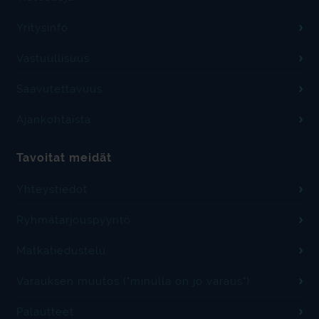
Yritysinfo
Vastuullisuus
Saavutettavuus
Ajankohtaista
Tavoitat meidät
Yhteystiedot
Ryhmätarjouspyyntö
Matkatiedustelu
Varauksen muutos ("minulla on jo varaus")
Palautteet