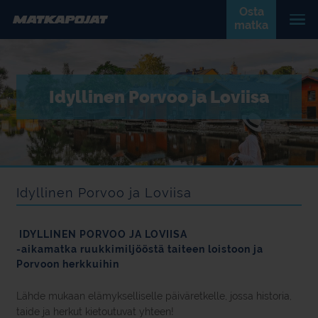
Osta
matka
Idyllinen Porvoo ja Loviisa
Idyllinen Porvoo ja Loviisa
IDYLLINEN PORVOO JA LOVIISA
-aikamatka ruukkimiljööstä taiteen loistoon ja
Porvoon herkkuihin
Lähde mukaan elämykselliselle päiväretkelle, jossa historia,
taide ja herkut kietoutuvat yhteen!