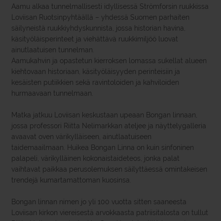
Aamu alkaa tunnelmallisesti idyllisessä Strömforsin ruukkissa
Loviisan Ruotsinpyhtäällä – yhdessä Suomen parhaiten
säilyneistä ruukkiyhdyskunnista, jossa historian havina,
käsityöläisperinteet ja viehättävä ruukkimiljöö luovat
ainutlaatuisen tunnelman.
Aamukahvin ja opastetun kierroksen lomassa sukellat alueen
kiehtovaan historiaan, käsityöläisyyden perinteisiin ja
kesäisten putiikkien sekä ravintoloiden ja kahviloiden
hurmaavaan tunnelmaan.
Matka jatkuu Loviisan keskustaan upeaan Bongan linnaan,
jossa professori Riitta Nelimarkkan ateljee ja näyttelygalleria
avaavat oven värikylläiseen, ainutlaatuiseen
taidemaailmaan. Huikea Bongan Linna on kuin sinfoninen
palapeli, värikylläinen kokonaistaideteos, jonka palat
vaihtavat paikkaa perusolemuksen säilyttäessä omintakeisen
trendejä kumartamattoman kuosinsa.
Bongan linnan nimen jo yli 100 vuotta sitten saaneesta
Loviisan kirkon viereisestä arvokkaasta patriisitalosta on tullut