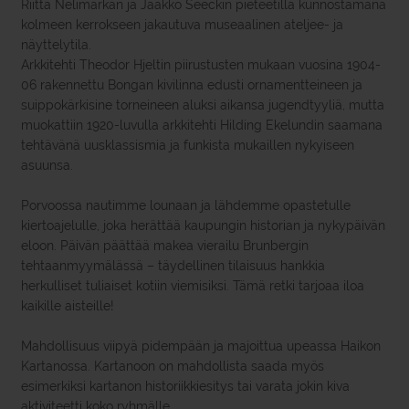
Riitta Nelimarkan ja Jaakko Seeckin pieteetillä kunnostamana
kolmeen kerrokseen jakautuva museaalinen ateljee- ja
näyttelytila.
Arkkitehti Theodor Hjeltin piirustusten mukaan vuosina 1904-
06 rakennettu Bongan kivilinna edusti ornamentteineen ja
suippokärkisine torneineen aluksi aikansa jugendtyyliä, mutta
muokattiin 1920-luvulla arkkitehti Hilding Ekelundin saamana
tehtävänä uusklassismia ja funkista mukaillen nykyiseen
asuunsa.
Porvoossa nautimme lounaan ja lähdemme opastetulle
kiertoajelulle, joka herättää kaupungin historian ja nykypäivän
eloon. Päivän päättää makea vierailu Brunbergin
tehtaanmyymälässä – täydellinen tilaisuus hankkia
herkulliset tuliaiset kotiin viemisiksi. Tämä retki tarjoaa iloa
kaikille aisteille!
Mahdollisuus viipyä pidempään ja majoittua upeassa Haikon
Kartanossa. Kartanoon on mahdollista saada myös
esimerkiksi kartanon historiikkiesitys tai varata jokin kiva
aktiviteetti koko ryhmälle.