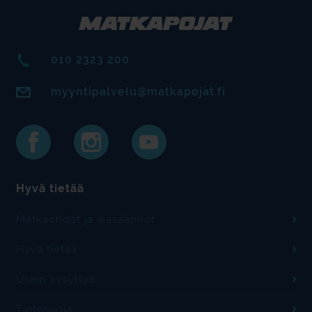
010 2323 200
myyntipalvelu@matkapojat.fi
Hyvä tietää
Matkaehdot ja ikäsäännöt
Hyvä tietää
Usein kysyttyä
Tietosuoja