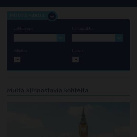
MUUTA HAKUA
Lähtöpäivä
Lähtöpaikka
Aikuisia
Lapsia
Muita kiinnostavia kohteita