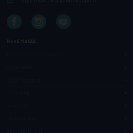
myyntipalvelu@matkapojat.fi
Hyvä tietää
Matkaehdot ja ikäsäännöt
Hyvä tietää
Usein kysyttyä
Tietosuoja
Yritysinfo
Vastuullisuus
Saavutettavuus