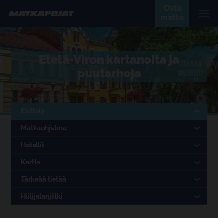
Osta
matka
Etelä-Viron kartanoita ja
puutarhoja
Esittely
Matkaohjelma
Hotellit
Kartta
Tärkeää tietää
Hiilijalanjälki