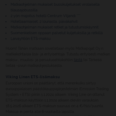
Matkaohjelman mukaiset bussikuljetukset virolaisella
tilausajobussilla
2 yön majoitus hotelli Centrum Viljandi ***
Hotelliaamiaiset, 2 lounasta, päiväkahvit
Matkaohjelman mukaiset retket ja tutustumiskäynnit
Suomenkielisen oppaan palvelut kuljetuksilla ja retkillä
Laivayhtiön ETS-maksu
Huom! Tähän matkaan sovelletaan myös Matkapojat Oy:n
matkakohtaisia lisä- ja erityisehtoja. Tutustu erityisesti matkan
maksu-, muutos- ja peruutusehtokohtiin
tästä
tai Tärkeää
tietää -sivun matkaohjeistuksesta.
Viking Linen ETS-lisämaksu
Euroopan unioni on päättänyt, että merenkulku siirtyy
eurooppalaisen päästökauppajärjestelmän (Emission Trading
System = ETS) piiriin 1.1.2024 alkaen. Viking Line on ottanut
ETS-maksun käyttöön 1.1.2024 alkaen oleviin varauksiin.
18.5.2026 alkaen ETS-maksun suuruus on 4 €/hlö/suunta.
Maksua ei peritä alle 6-vuotiailta lapsilta.