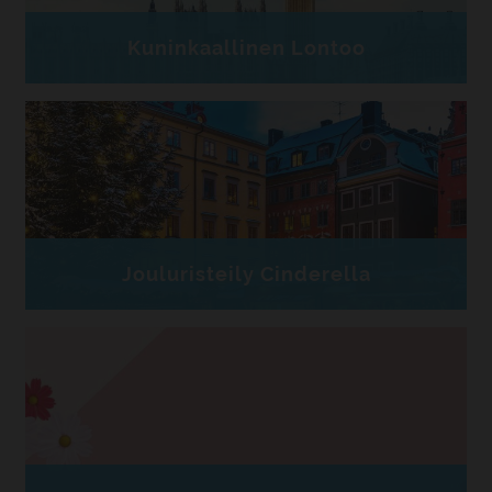
Kuninkaallinen Lontoo
Jouluristeily Cinderella