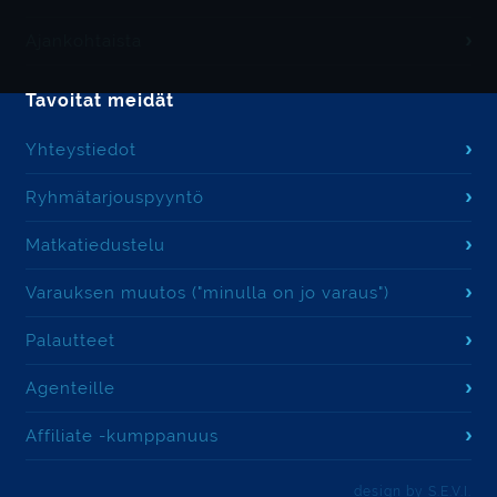
Ajankohtaista
Tavoitat meidät
Yhteystiedot
Ryhmätarjouspyyntö
Matkatiedustelu
Varauksen muutos ("minulla on jo varaus")
Palautteet
Agenteille
Affiliate -kumppanuus
design by S.E.V.I.