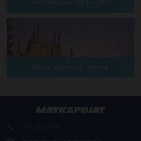
Kevättempaus Victorialla
Italian joulutorit - Verona
010 2323 200