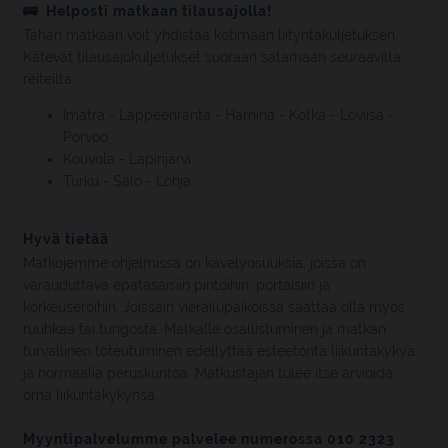
🚌 Helposti matkaan tilausajolla!
Tähän matkaan voit yhdistää kotimaan liityntäkuljetuksen.
Kätevät tilausajokuljetukset suoraan satamaan seuraavilta
reiteiltä:
Imatra - Lappeenranta - Hamina - Kotka - Loviisa -
Porvoo
Kouvola - Lapinjärvi
Turku - Salo - Lohja
Hyvä tietää
Matkojemme ohjelmissa on kävelyosuuksia, joissa on
varauduttava epätasaisiin pintoihin, portaisiin ja
korkeuseroihin. Joissain vierailupaikoissa saattaa olla myös
ruuhkaa tai tungosta. Matkalle osallistuminen ja matkan
turvallinen toteutuminen edellyttää esteetöntä liikuntakykyä
ja normaalia peruskuntoa. Matkustajan tulee itse arvioida
oma liikuntakykynsä.
Myyntipalvelumme palvelee numerossa 010 2323