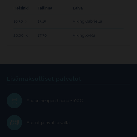
Helsinki
Tallinna
Laiva
10:30
13:15
Viking Gabriella
20:00
17:30
Viking XPRS
Lisämaksulliset palvelut
Yhden hengen huone +100€
Ateriat ja hytit laivalla