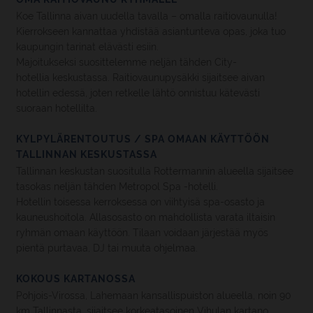
Koe Tallinna aivan uudella tavalla – omalla raitiovaunulla!
Kierrokseen kannattaa yhdistää asiantunteva opas, joka tuo
kaupungin tarinat elävästi esiin.
Majoitukseksi suosittelemme neljän tähden City-
hotellia keskustassa. Raitiovaunupysäkki sijaitsee aivan
hotellin edessä, joten retkelle lähtö onnistuu kätevästi
suoraan hotellilta.
KYLPYLÄRENTOUTUS / SPA OMAAN KÄYTTÖÖN
TALLINNAN KESKUSTASSA
Tallinnan keskustan suositulla Rottermannin alueella sijaitsee
tasokas neljän tähden Metropol Spa -hotelli.
Hotellin toisessa kerroksessa on viihtyisä spa-osasto ja
kauneushoitola. Allasosasto on mahdollista varata iltaisin
ryhmän omaan käyttöön. Tilaan voidaan järjestää myös
pientä purtavaa, DJ tai muuta ohjelmaa.
KOKOUS KARTANOSSA
Pohjois-Virossa, Lahemaan kansallispuiston alueella, noin 90
km Tallinnasta, sijaitsee korkeatasoinen Vihulan kartano.