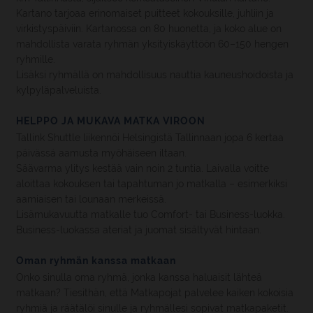
Kartano tarjoaa erinomaiset puitteet kokouksille, juhliin ja
virkistyspäiviin. Kartanossa on 80 huonetta, ja koko alue on
mahdollista varata ryhmän yksityiskäyttöön 60–150 hengen
ryhmille.
Lisäksi ryhmällä on mahdollisuus nauttia kauneushoidoista ja
kylpyläpalveluista.
HELPPO JA MUKAVA MATKA VIROON
Tallink Shuttle liikennöi Helsingistä Tallinnaan jopa 6 kertaa
päivässä aamusta myöhäiseen iltaan.
Säävarma ylitys kestää vain noin 2 tuntia. Laivalla voitte
aloittaa kokouksen tai tapahtuman jo matkalla – esimerkiksi
aamiaisen tai lounaan merkeissä.
Lisämukavuutta matkalle tuo Comfort- tai Business-luokka.
Business-luokassa ateriat ja juomat sisältyvät hintaan.
Oman ryhmän kanssa matkaan
Onko sinulla oma ryhmä, jonka kanssa haluaisit lähteä
matkaan? Tiesithän, että Matkapojat palvelee kaiken kokoisia
ryhmiä ja räätälöi sinulle ja ryhmällesi sopivat matkapaketit.