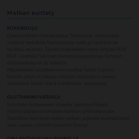
Matkan esittely
KOKKIKOULU
Elämyksellinen ryhmäkokkaus Tallinnassa! Valmistakaa
yhdessä herkullisia thaimaalaisia ruokia ja nauttikaa ne
hyvässä seurassa. Tapahtumapaikkana toimii viihtyisä NOK
NOK -ravintola Tallinnan Vanhassakaupungissa. Ryhmän
enimmäiskoko on 20 henkilöä.
Majoitukseksi suosittelemme uusittua Tallink Express -
hotellia, johon on helppo yhdistää rentouttava vierailu
viereisessä Tallink Spa & Conference -kylpylässä.
OLUTPANIMOVIERAILU
Suositulla Noblessnerin alueella sijaitseva Põhjala
Panimo tarjoaa erinomaisen kohteen ryhmävierailulle.
Opastetun kierroksen lisäksi voidaan järjestää olutmaistiaiset
sekä ruokailu ryhmälle panimon tiloissa.
OMA RAITIOVAUNU RYHMÄLLE