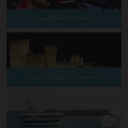
Tanssilähdöt Gracella
Joulu Italiassa - Piemonte