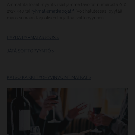
Ammattitaitoiset myyntivirkailijamme tavoitat numerosta 010
2323 440 tai
ryhmat@matkapojat.fi
. Voit halutessasi pyytää
myös suoraan tarjouksen tai jättää soittopyynnön.
PYYDÄ RYHMÄTARJOUS >
JÄTÄ SOITTOPYYNTÖ >
KATSO KAIKKI TYÖHYVINVOINTIMATKAT >