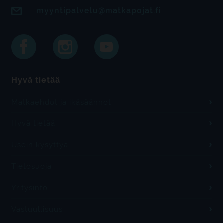
myyntipalvelu@matkapojat.fi
Hyvä tietää
Matkaehdot ja ikäsäännöt
Hyvä tietää
Usein kysyttyä
Tietosuoja
Yritysinfo
Vastuullisuus