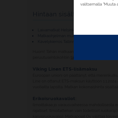
valitsemalla "Muuta a
Hintaan sisältyy
Laivamatkat Helsinki-Tallinna-Helsinki Viking
Matkaohjelman mukaiset kuljetukset
Kävelykierros Tallinnassa, retki Piritaan, vier
Huom! Tähän matkaan sovelletaan myös Matkapoja
peruutusehtokohtiin
tästä
tai Tärkeää tietää -s
Viking Linen ETS-lisämaksu
Euroopan unioni on päättänyt, että merenkulku s
Line on ottanut ETS-maksun käyttöön 1.1.2024 
vuotiailta lapsilta. Matkan kokonaishinta sisäl
Erikoisruokavaliot:
Ilmoittakaa jo varausvaiheessa mahdollisesta e
rajalliset. Ilmoitattehan vain todelliset ruokara
kasvisruokavalio). Matkapojat Oy välittää toivee