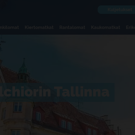
Kuljetukset
nkilomat
Kiertomatkat
Rantalomat
Kaukomatkat
Eri
chiorin Tallinna