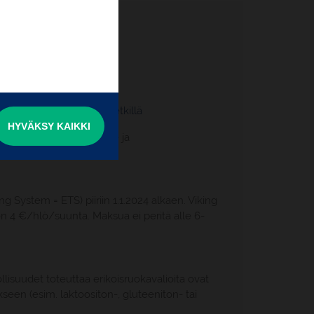
a Barons****
lut satama-hotelli ja retkillä
HYVÄKSY KAIKKI
i matkan maksu-, muutos- ja
System = ETS) piiriin 1.1.2024 alkaen. Viking
n 4 €/hlö/suunta. Maksua ei peritä alle 6-
lisuudet toteuttaa erikoisruokavalioita ovat
kseen (esim. laktoositon-, gluteeniton- tai