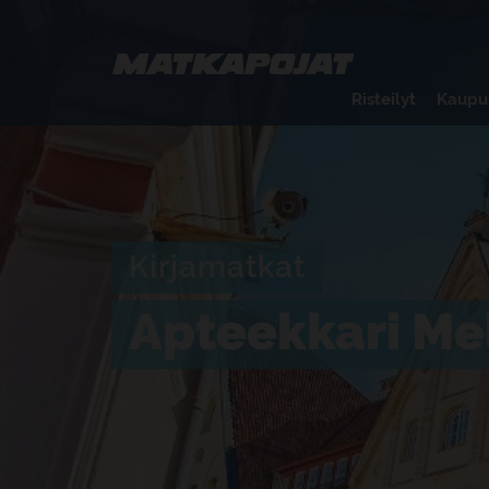
Risteilyt
Kaupu
Kirjamatkat
Apteekkari Mel