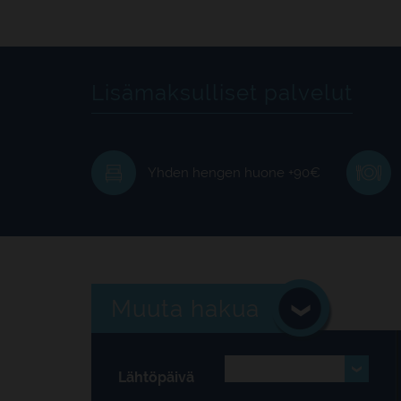
Lisämaksulliset palvelut
Yhden hengen huone +90€
Muuta hakua
Lähtöpäivä