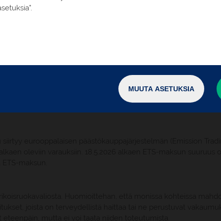
setuksia".
 XPRS:llä kansipaikalla
2 yön majoitus hotelli Hesti
Hotelliaamiaiset, 1 lounas
ailu Raatihuoneella
Suomenkielisen oppaan palve
MUUTA ASETUKSIA
t Oy:n matkakohtaisia lisä- ja erityisehtoja. Tutustu erityisest
ivun matkaohjeistuksesta.
iirtyy eurooppalaisen päästökauppajärjestelmän (Emission Trading 
alkaen oleviin varauksiin. 18.5.2026 alkaen ETS-maksun suuruus o
tää ETS-maksun.
rikoisruokavaliosta. Huomioittehan, että monissa kohteissa mahdol
joitukset, joista on terveydellistä haittaa tai ne perustuvat vakaumu
t eteenpäin, mutta ei voi taata niiden toteutumista.