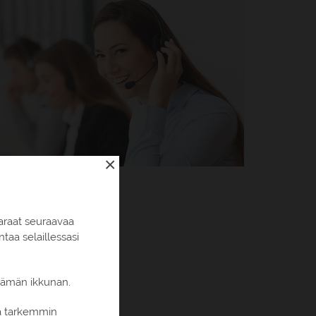
×
araat seuraavaa
aa selaillessasi
 tämän ikkunan.
ia tarkemmin