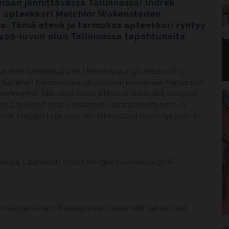
aan jännittävässä Tallinnassa! Indrek
aa apteekkari Melchior Wakensteden
ssa. Tämä etevä ja tarmokas apteekkari ryhtyy
400-luvun alun Tallinnassa tapahtuneita
 ja rikas hansakaupunki. Hansakaupungit rikastuivat ja
loin Itämeren hansakaupungit solmivat keskenään hansaliiton
erimiehiä. Sillä siellä missä liikkuivat rikkaudet, liikkuivat
a ja työkalut ovat vuosisatojen aikana kehittyneet, ei
drek Harglan kirjat ovat niin kiinnostavia myös nykypäivän
neessa. Lisämaksu yhden hengen huoneesta 90 €.
täkuljetuksen. Tilausajokuljetusten reitit vahvistuvat