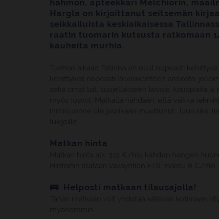
hahmon, apteekkari Melchiorin, maailm
Hargla on kirjoittanut seitsemän kirj
seikkailuista keskiaikaisessa Tallinna
raatin tuomarin kutsusta ratkomaan 1
kauheita murhia.
Tuohon aikaan Tallinna on ollut nopeasti kehittyvä
kehittyivät nopeasti laivaliikenteen ansiosta, jol
sekä omat lait, suojellakseen laivoja, kauppiaita ja m
myös rosvot. Matkalla nähdään, että vaikka tekniikk
ihmisluonne ole juurikaan muuttunut. Juuri siksi In
lukijoille.
Matkan hinta
Matkan hinta alk. 319 €/hlö kahden hengen huo
Hintoihin lisätään laivayhtiön ETS-maksu 8 €/hlö.
🚌 Helposti matkaan tilausajolla!
Tähän matkaan voit yhdistää kätevän kotimaan liityn
myöhemmin.