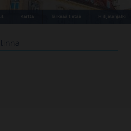
it
Kartta
Tärkeää tietää
Hiilijalanjälki
linna