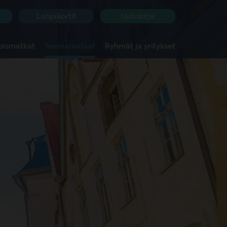
Lahjakortit
Uutiskirje
koismatkat
Teemamatkat
Ryhmät ja yritykset