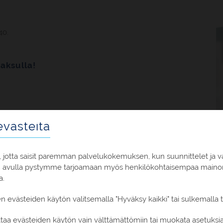
40.
aksulla!
västeitä
 jotta saisit paremman palvelukokemuksen, kun suunnittelet ja v
n avulla pystymme tarjoamaan myös henkilökohtaisempaa mainont
a.
en evästeiden käytön valitsemalla "Hyväksy kaikki" tai sulkemalla
oittaa evästeiden käytön vain välttämättömiin tai muokata asetuks