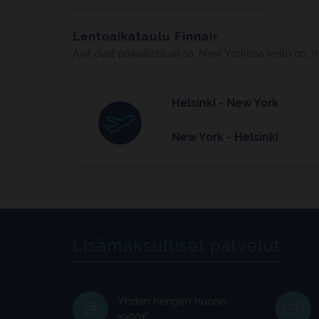
Lentoaikataulu Finnair
Ajat ovat paikallista aikaa. New Yorkissa kello 
Helsinki - New York
New York - Helsinki
Lisämaksulliset palvelut
Yhden hengen huone
+990€