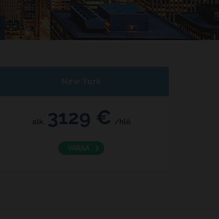
New York
3129 €
alk.
/hlö
VARAA