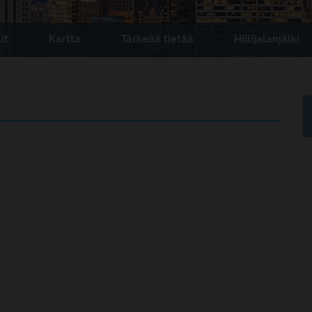
it
Kartta
Tärkeää tietää
Hiilijalanjälki