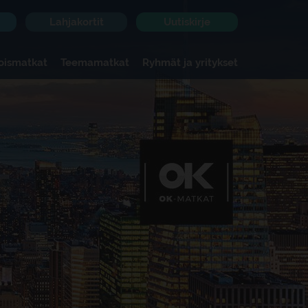
Lahjakortit
Uutiskirje
koismatkat
Teemamatkat
Ryhmät ja yritykset