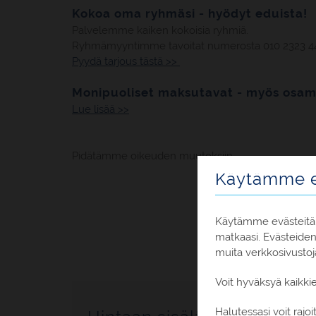
Kokoa oma ryhmäsi - hyödyt eduista!
Palvelemme kaiken kokoisia ryhmiä.
Ryhmämyyntimme tavoitat numerosta 010 2323 4
Pyydä tarjous tästä >>
Monipuoliset maksutavat - myös osam
Lue lisää >>
Pidätämme oikeuden muutoksiin.
Käytämme e
Käytämme evästeitä,
matkaasi. Evästeide
muita verkkosivustoj
Voit hyväksyä kaikki
Halutessasi voit raj