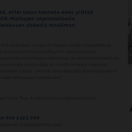
ää, ettei sinun kannata edes yrittää
 OK-Matkojen ohjelmallisella
 yleiskuvan yhdestä maailman
 yhä uudestaan. Kaupunki tarjoaa sinulle inspiraatiota ja
öt syntyvät juuri tässä kulttuurien sulatusuunissa.
, kaupunkikuva keltaisine takseineen ja valomainoksineen on
arisimmalla kaupungilla on monta nimeä ja miljoonia
tai ostosten ystävä, voimme vakuuttaa että tämä kaupunki ei
n maailmankuuluun katukuvaan!
taa Finnair Plus -korttinumerosi matkavarauksesi
a 010 2323 200
 palaavat mahdollisimman pian.