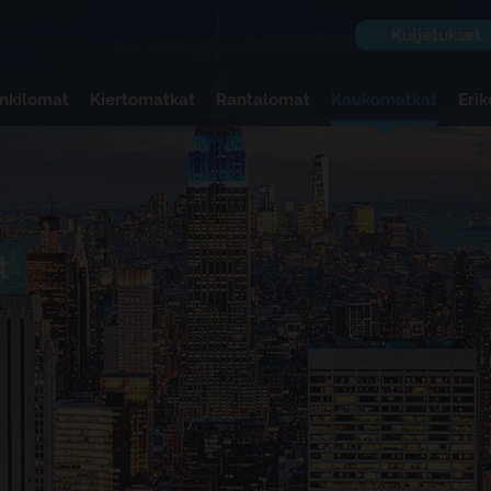
Kuljetukset
nkilomat
Kiertomatkat
Rantalomat
Kaukomatkat
Eri
t