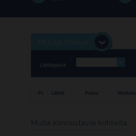
Muuta hakua
Lähtöpäivä
Pv
Lähtö
Paluu
Matkak
Muita kiinnostavia kohteita