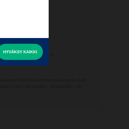
ljetukset
, 1 illallinen
m
HYVÄKSY KAIKKI
i matkan maksu-, muutos- ja
lisuudet toteuttaa erikoisruokavalioita ovat
kseen (esim. laktoositon-, gluteeniton- tai