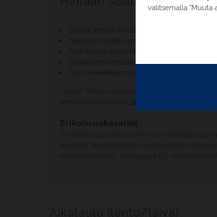
Hintaan sisältyy
valitsemalla "Muuta a
Suorat lennot Finnairin reittivuoroilla Helsin
Majoitus Holiday Inn New York City - Times 
Mahdollisuuksien Manhattan -kaupunkikierr
Brooklynin kiertoajelu
Suomenkielisen oppaan palvelut matkaohje
Huom! Tähän matkaan sovelletaan myös Matkapoja
peruutusehtokohtiin
tästä
Tärkeää tietää -sivun
Erikoisruokavaliot:
Ilmoittakaa jo varausvaiheessa mahdollisesta e
rajalliset. Ilmoitattehan vain todelliset ruokara
kasvisruokavalio). Matkapojat Oy välittää toivee
Aikataulu (lento/laiva)