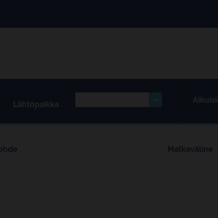
Aikuisi
Lähtöpaikka
ohde
Matkaväline