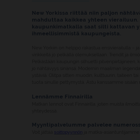
New Yorkissa riittää niin paljon nähtäv
mahduttaa kaikkea yhteen vierailuun.
kaupunkimatkalla saat silti kattavan
ihmeellisimmistä kaupungeista.
New Yorkiin on helppo rakastua ensivierailulla – ja
virikkeitä jo pelkällä olemuksellaan. Trendit ja ilmi
Pelkästään kaupungin silhuetti pilvenpiirtäjineen
jo nähtävyys sinänsä. Modernin maailman legenda
ystäviä. Olitpa sitten muodin, kulttuurin, taiteen 
tuota sinulle pettymystä. Astu kanssamme sisää
Lennämme Finnairilla
Matkan lennot ovat Finnairilla, joten muista ilmoit
yhteydessä.
Myyntipalvelumme palvelee numeross
Voit jättää
soittopyynnön
ja matka-asiantuntijamme