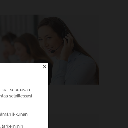
×
araat seuraavaa
aa selaillessasi
 tämän ikkunan.
ia tarkemmin