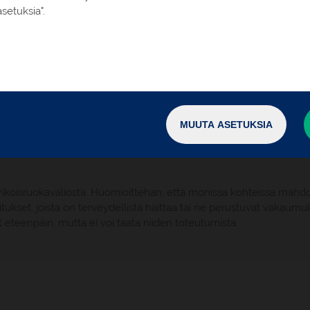
setuksia".
ki - New York - Helsinki
Matkaohjelman mukaiset ku
Square -hotellissa
Aamiainen päivittäin, 1 lounas
os
Metropolitanin taidemuseo
Musiikin ja kulttuurin Harle
lman mukaisesti
MUUTA ASETUKSIA
t Oy:n matkakohtaisia lisä- ja erityisehtoja. Tutustu erityisest
 matkaohjeistuksesta.
rikoisruokavaliosta. Huomioittehan, että monissa kohteissa mahdol
joitukset, joista on terveydellistä haittaa tai ne perustuvat vakaumu
t eteenpäin, mutta ei voi taata niiden toteutumista.