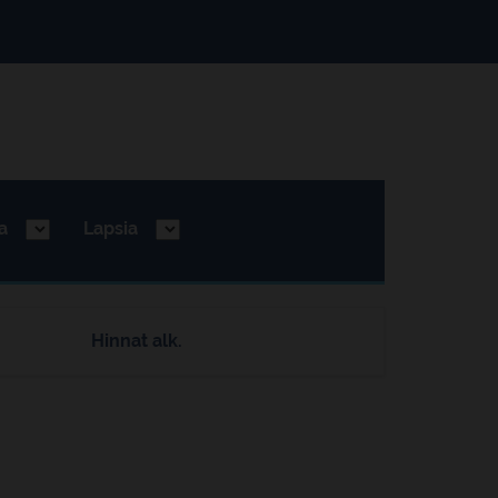
a
Lapsia
Hinnat alk.