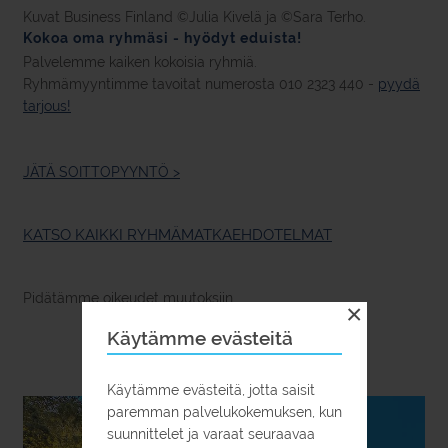
Kuvat Business Finland ©Julia Kivelä ja ©Sara Terho.
Kokoa oma ryhmäsi - hyödyt eduista!
Palvelemme kaiken kokoisia ryhmiä.
Ryhmämyyntimme tavoitat numerosta 010 2323 440 -
pyydä
tarjous!
JÄTÄ SOITTOPYYNTÖ >
KATSO KAIKKI RYHMÄMATKAEHDOTELMAT
Pidätämme oikeudet muutoksiin.
×
Käytämme evästeitä
Käytämme evästeitä, jotta saisit
paremman palvelukokemuksen, kun
suunnittelet ja varaat seuraavaa