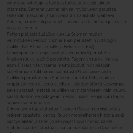
valmistaa valettuja ja taottuja tuotteita tykkejä lukuun
ottamatta. Samana vuonna hän sai myös luvan perustaa
Fiskarsiin masuunin ja kankivasaran. Lähistöllä sijaitseva
Antskogin ruukki oli päätynyt Thorwösten hallintaan jo joitakin
vuosia aiemmin.
Pohjan pitäjästä tuli 1600-luvulla Suomen raudan
valmistuksen keskus; vuonna 1640 perustettiin Antskogin
ruukki, 1641 Billnäsin ruukki ja Fiskars siis 1649.
Lähiympäristössä sijaitsivat jo vuonna 1616 perustettu
Mustion ruukki ja 1646 perustettu Fagervikin ruukki. Vaikka
esim. Fiskarsin tarvitsema malmi jouduttiinkin pääosin
kuljettamaan Tukholman saaristosta Utön kaivoksesta,
ruukkien perustaminen Suomeen kannatti. Pohjan pitäjä
ympäristöineen oli seutua, jolla oli käyttämätöntä vesivoimaa
sekä runsaasti metsää puuhiilen valmistamiseen- näin kruunu
säästi Ruotsin Bergslagenin metsiä. Lisäksi Pohjankuru tarjosi
sopivan satamapaikan.
Erinomainen tapa tutustua Fiskarsin Ruukkiin on sisällyttää
retkeen opastettu kierros. Ruukin monivaiheinen historia sekä
käsityöläisten ja taiteilijoiden pajat luovat monipuoliset
mahdollisuudet tutustua siihen eri näkökulmista.Opastuksen