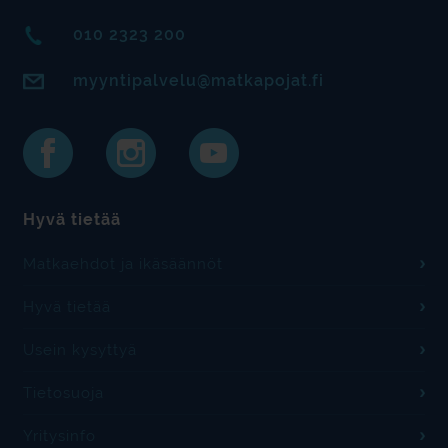
010 2323 200
myyntipalvelu@matkapojat.fi
Hyvä tietää
Matkaehdot ja ikäsäännöt
Hyvä tietää
Usein kysyttyä
Tietosuoja
Yritysinfo