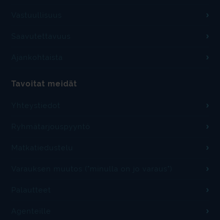
Vastuullisuus
Saavutettavuus
Ajankohtaista
Tavoitat meidät
Yhteystiedot
Ryhmätarjouspyyntö
Matkatiedustelu
Varauksen muutos ("minulla on jo varaus")
Palautteet
Agenteille