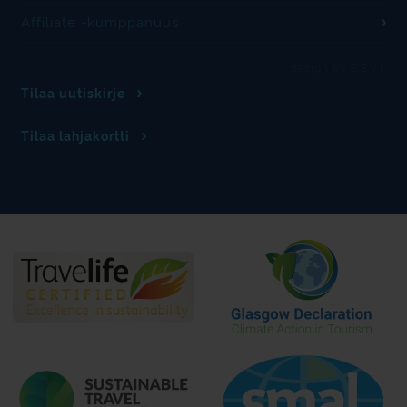
Affiliate -kumppanuus
design by S.E.V.I.
Tilaa uutiskirje
Tilaa lahjakortti