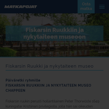
Osta
matka
Fiskarsin Ruukkiin ja
nykytaiteen museoon
Fiskarsin Ruukki ja nykytaiteen museo
Päiväretki ryhmille
FISKARSIN RUUKKIIN JA NYKYTAITEEN MUSEO
CHAPPEEN
Fiskarsin ruukin perusti hollantilainen Peter Thorwöste 1649
kuningatar Kristiinan privilegiolla, jolla hän sai oikeuden