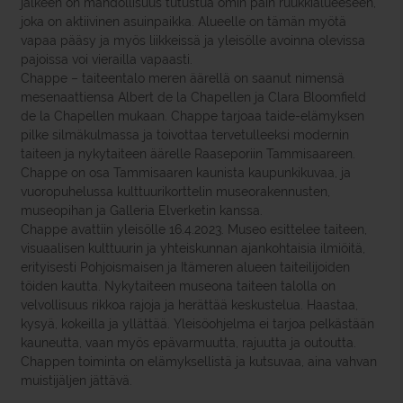
jälkeen on mahdollisuus tutustua omin päin ruukkialueeseen,
joka on aktiivinen asuinpaikka. Alueelle on tämän myötä
vapaa pääsy ja myös liikkeissä ja yleisölle avoinna olevissa
pajoissa voi vierailla vapaasti.
Chappe – taiteentalo meren äärellä on saanut nimensä
mesenaattiensa Albert de la Chapellen ja Clara Bloomfield
de la Chapellen mukaan. Chappe tarjoaa taide-elämyksen
pilke silmäkulmassa ja toivottaa tervetulleeksi modernin
taiteen ja nykytaiteen äärelle Raaseporiin Tammisaareen.
Chappe on osa Tammisaaren kaunista kaupunkikuvaa, ja
vuoropuhelussa kulttuurikorttelin museorakennusten,
museopihan ja Galleria Elverketin kanssa.
Chappe avattiin yleisölle 16.4.2023. Museo esittelee taiteen,
visuaalisen kulttuurin ja yhteiskunnan ajankohtaisia ilmiöitä,
erityisesti Pohjoismaisen ja Itämeren alueen taiteilijoiden
töiden kautta. Nykytaiteen museona taiteen talolla on
velvollisuus rikkoa rajoja ja herättää keskustelua. Haastaa,
kysyä, kokeilla ja yllättää. Yleisöohjelma ei tarjoa pelkästään
kauneutta, vaan myös epävarmuutta, rajuutta ja outoutta.
Chappen toiminta on elämyksellistä ja kutsuvaa, aina vahvan
muistijäljen jättävä.