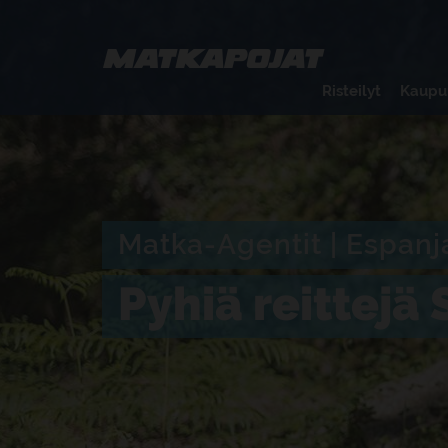
Risteilyt
Kaupu
Matka-Agentit | Espanj
Pyhiä reittej