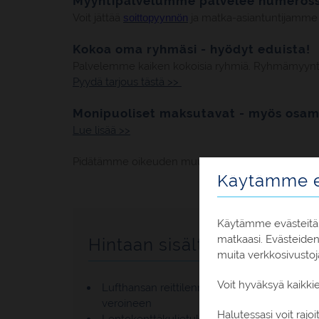
Myyntipalvelumme palvelee numeross
Voit jättää
soittopyynnön
ja matka-asiantuntijamme
Kokoa oma ryhmäsi - hyödyt eduista!
Palvelemme kaiken kokoisia ryhmiä. Ryhmämyynt
Pyydä tarjous tästä >>
Monipuoliset maksutavat - myös osam
Lue lisää >>
Pidätämme oikeuden muutoksiin.
Käytämme e
Käytämme evästeitä,
matkaasi. Evästeide
Hintaan sisältyy
muita verkkosivustoj
Voit hyväksyä kaikki
Lufthansan reittilennot Helsinki-Frankfurt-Po
veroineen
Halutessasi voit raj