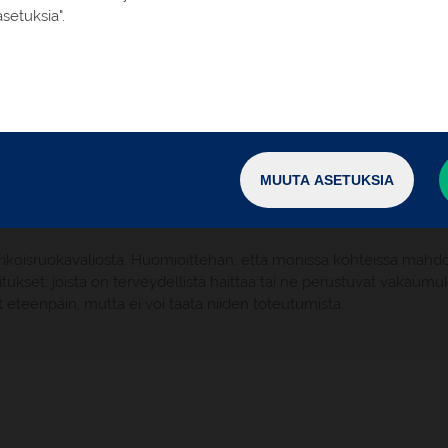
6 yön majoitus 2–3 tähden va
setuksia".
hotelleissa/hostelleissa
Hospederia San Martín
Hotelliaamiaiset, illallinen 6 
lla majoituksesta seuraavaan 1
Opastettu kävelykierros San
keskustassa
t Oy:n matkakohtaisia lisä- ja erityisehtoja. Tutustu erityisest
MUUTA ASETUKSIA
ivun matkaohjeistuksesta.
rikoisruokavaliosta. Huomioittehan, että monissa kohteissa mahdol
joitukset, joista on terveydellistä haittaa tai ne perustuvat vakaumu
t eteenpäin, mutta ei voi taata niiden toteutumista.