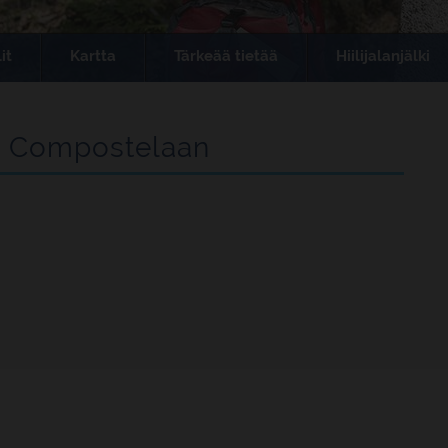
it
Kartta
Tärkeää tietää
Hiilijalanjälki
de Compostelaan