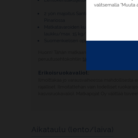
Lentokenttäkuljetukset kohteessa
valitsemalla "Muuta a
2 yön majoitus Santiago de Compostelassa 
Pinariossa
Matkatavaroiden kuljetus vaellusreitin varre
laukku/max. 15 kg/hlö
Suomenkielisen oppaan palvelut kohteessa
Huom! Tähän matkaan sovelletaan myös Matkapoja
peruutusehtokohtiin
tästä
tai Tärkeää tietää -s
Erikoisruokavaliot:
Ilmoittakaa jo varausvaiheessa mahdollisesta e
rajalliset. Ilmoitattehan vain todelliset ruokara
kasvisruokavalio). Matkapojat Oy välittää toivee
Aikataulu (lento/laiva)