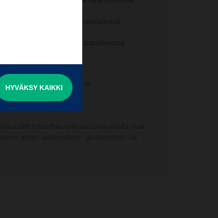
atimattomissa, vaeltajille tarkoitetuissa
iltana (sis. talon viini ja mineeralivesi)
tiago de Compostelan historiallisessa
i matkan maksu-, muutos- ja
HYVÄKSY KAIKKI
lisuudet toteuttaa erikoisruokavalioita ovat
kseen (esim. laktoositon-, gluteeniton- tai