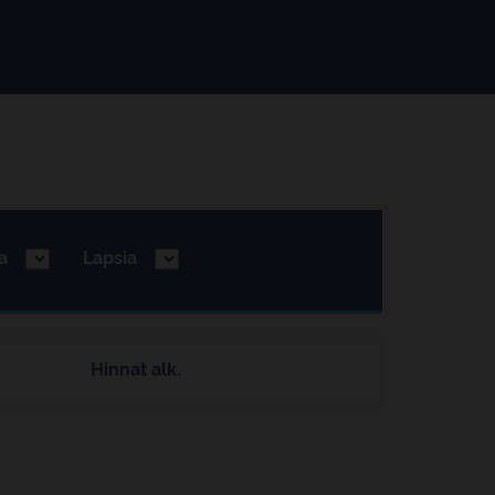
a
Lapsia
Hinnat alk.