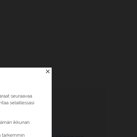
×
araat seuraavaa
aa selaillessasi
 tämän ikkunan.
 kg/hlö
ia tarkemmin