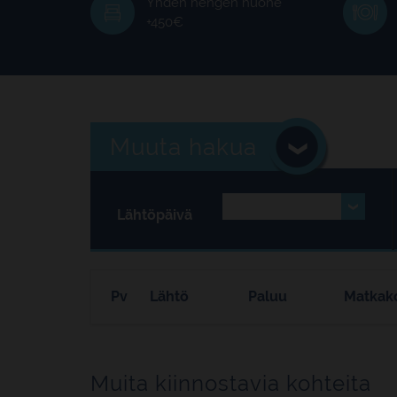
Yhden hengen huone
+450€
Muuta hakua
Lähtöpäivä
Pv
Lähtö
Paluu
Matkak
Muita kiinnostavia kohteita