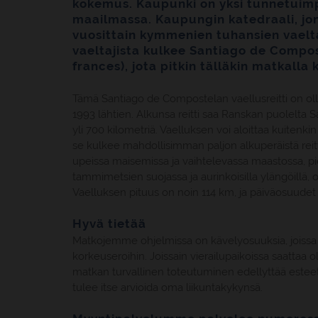
kokemus. Kaupunki on yksi tunnetuimpi
maailmassa. Kaupungin katedraali, jo
vuosittain kymmenien tuhansien vaelta
vaeltajista kulkee Santiago de Compos
frances), jota pitkin tälläkin matkalla
Tämä Santiago de Compostelan vaellusreitti on ol
1993 lähtien. Alkunsa reitti saa Ranskan puolelta 
yli 700 kilometriä. Vaelluksen voi aloittaa kuitenki
se kulkee mahdollisimman paljon alkuperäistä reitt
upeissa maisemissa ja vaihtelevassa maastossa, pien
tammimetsien suojassa ja aurinkoisilla ylängöillä,
Vaelluksen pituus on noin 114 km, ja päiväosuudet
Hyvä tietää
Matkojemme ohjelmissa on kävelyosuuksia, joissa on
korkeuseroihin. Joissain vierailupaikoissa saattaa 
matkan turvallinen toteutuminen edellyttää esteet
tulee itse arvioida oma liikuntakykynsä.