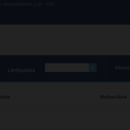
Läksiäisillallinen 11.10. +59€
Aikuisi
Lähtöpaikka
ohde
Matkaväline