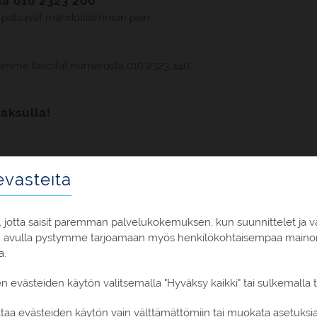
a 010 2323 200
 palaavat mahdollisimman pian.
imme tavoitat numerosta 010 2323 440.
aksulla!
västeitä
 jotta saisit paremman palvelukokemuksen, kun suunnittelet ja v
n avulla pystymme tarjoamaan myös henkilökohtaisempaa mainont
a.
en evästeiden käytön valitsemalla "Hyväksy kaikki" tai sulkemalla
rto-Frankfurt-Helsinki
Matkatavara ruumaan 1 x 23
oittaa evästeiden käytön vain välttämättömiin tai muokata asetuks