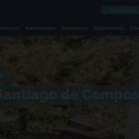
Kuljetukset
nkilomat
Kiertomatkat
Rantalomat
Kaukomatkat
Eri
a
ä Santiago de Compo