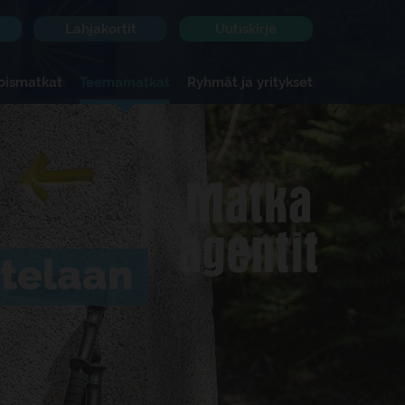
Lahjakortit
Uutiskirje
koismatkat
Teemamatkat
Ryhmät ja yritykset
stelaan