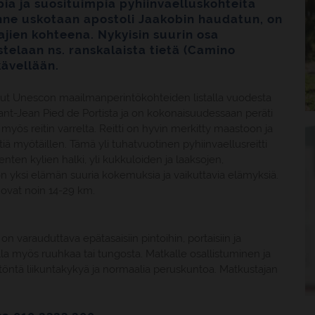
a ja suosituimpia pyhiinvaelluskohteita
nne uskotaan apostoli Jaakobin haudatun, on
jien kohteena. Nykyisin suurin osa
telaan ns. ranskalaista tietä (Camino
 kävellään.
lut Unescon maailmanperintökohteiden listalla vuodesta
Sant-Jean Pied de Portista ja on kokonaisuudessaan peräti
n myös reitin varrelta. Reitti on hyvin merkitty maastoon ja
iä myötäillen. Tämä yli tuhatvuotinen pyhiinvaellusreitti
ten kylien halki, yli kukkuloiden ja laaksojen,
 on yksi elämän suuria kokemuksia ja vaikuttavia elämyksiä.
 ovat noin 14-29 km.
 varauduttava epätasaisiin pintoihin, portaisiin ja
olla myös ruuhkaa tai tungosta. Matkalle osallistuminen ja
öntä liikuntakykyä ja normaalia peruskuntoa. Matkustajan