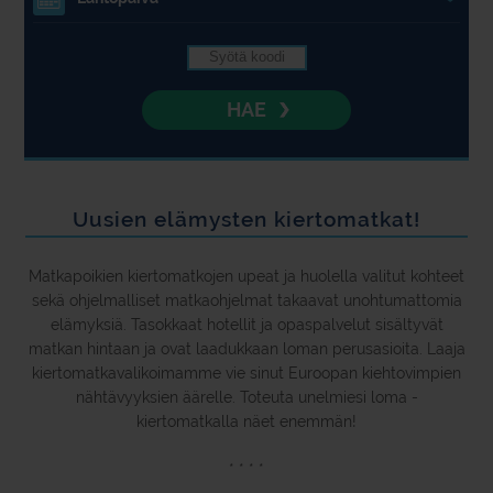
4.
HAE
Uusien elämysten kiertomatkat!
Matkapoikien kiertomatkojen upeat ja huolella valitut kohteet
sekä ohjelmalliset matkaohjelmat takaavat unohtumattomia
elämyksiä. Tasokkaat hotellit ja opaspalvelut sisältyvät
matkan hintaan ja ovat laadukkaan loman perusasioita. Laaja
kiertomatkavalikoimamme vie sinut Euroopan kiehtovimpien
nähtävyyksien äärelle. Toteuta unelmiesi loma -
kiertomatkalla näet enemmän!
* * * *