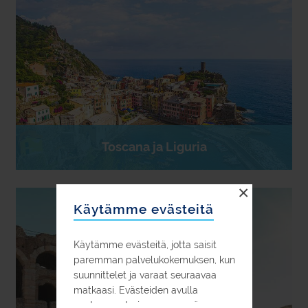
Toscana ja Liguria
×
Käytämme evästeitä
Käytämme evästeitä, jotta saisit
paremman palvelukokemuksen, kun
suunnittelet ja varaat seuraavaa
matkaasi. Evästeiden avulla
pystymme tarjoamaan myös