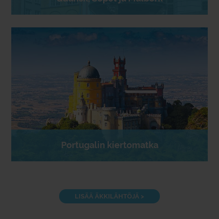
Portugalin kiertomatka
LISÄÄ ÄKKILÄHTÖJÄ >