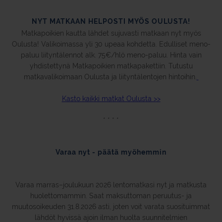
NYT MATKAAN HELPOSTI MYÖS OULUSTA!
Matkapoikien kautta lähdet sujuvasti matkaan nyt myös
Oulusta! Valikoimassa yli 30 upeaa kohdetta. Edulliset meno-
paluu liityntälennot alk. 75€/hlö meno-paluu. Hinta vain
yhdistettynä Matkapoikien matkapakettiin. Tutustu
matkavalikoimaan Oulusta ja liityntälentojen hintoihin.
Kasto kaikki matkat Oulusta >>
* * * *
Varaa nyt - päätä myöhemmin
Varaa marras–joulukuun 2026 lentomatkasi nyt ja matkusta
huolettomammin. Saat maksuttoman peruutus- ja
muutosoikeuden 31.8.2026 asti, joten voit varata suosituimmat
lähdöt hyvissä ajoin ilman huolta suunnitelmien