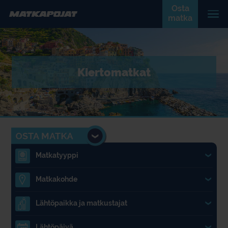
Osta
matka
Kiertomatkat
Matkatyyppi
1.
Matkakohde
2.
Lähtöpaikka ja matkustajat
3.
Lähtöpäivä