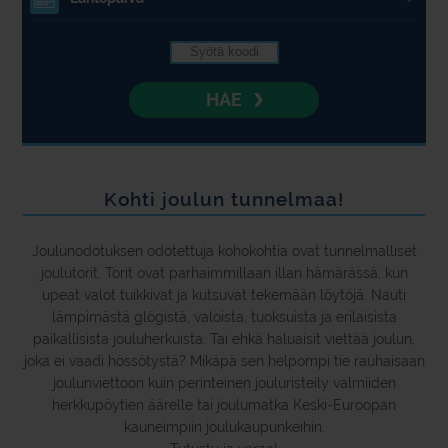
4.
HAE
Kohti joulun tunnelmaa!
Joulunodotuksen odotettuja kohokohtia ovat tunnelmalliset
joulutorit. Torit ovat parhaimmillaan illan hämärässä, kun
upeat valot tuikkivat ja kutsuvat tekemään löytöjä. Nauti
lämpimästä glögistä, valoista, tuoksuista ja erilaisista
paikallisista jouluherkuista. Tai ehkä haluaisit viettää joulun,
joka ei vaadi hössötystä? Mikäpä sen helpompi tie rauhaisaan
joulunviettoon kuin perinteinen jouluristeily valmiiden
herkkupöytien äärelle tai joulumatka Keski-Euroopan
kauneimpiin joulukaupunkeihin.