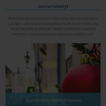
Jouluristeilyt
Perinteikkäät jouluristeilyt kutsuvat joulun tunnelmaan!
Laivojen valmiissa joulupöydissä nautit joulun herkuista
ilman kiireettä ja stressiä! Lähde nauttimaan joulusta
Itämeren merimaisemiin ja varaa jouluristeilysi nyt!
Jouluristeily Baltic Princess