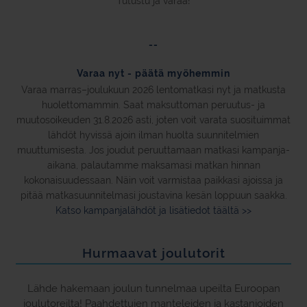
Tutustu ja varaa!
--
Varaa nyt - päätä myöhemmin
Varaa marras–joulukuun 2026 lentomatkasi nyt ja matkusta
huolettomammin. Saat maksuttoman peruutus- ja
muutosoikeuden 31.8.2026 asti, joten voit varata suosituimmat
lähdöt hyvissä ajoin ilman huolta suunnitelmien
muuttumisesta. Jos joudut peruuttamaan matkasi kampanja-
aikana, palautamme maksamasi matkan hinnan
kokonaisuudessaan. Näin voit varmistaa paikkasi ajoissa ja
pitää matkasuunnitelmasi joustavina kesän loppuun saakka.
Katso kampanjalähdöt ja lisätiedot täältä >>
Hurmaavat joulutorit
Lähde hakemaan joulun tunnelmaa upeilta Euroopan
joulutoreilta! Paahdettujen manteleiden ja kastanjoiden