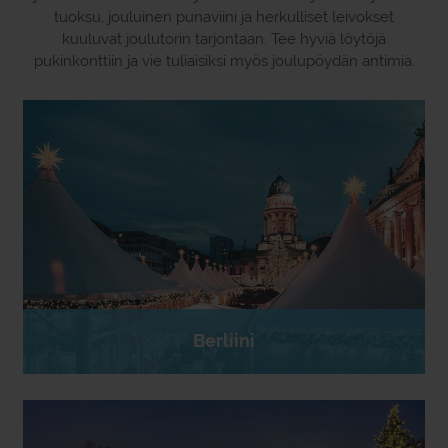
tuoksu, jouluinen punaviini ja herkulliset leivokset
kuuluvat joulutorin tarjontaan. Tee hyviä löytöjä
pukinkonttiin ja vie tuliaisiksi myös joulupöydän antimia.
Berliini