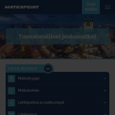
Osta
matka
Tunnelmalliset joulumatkat
Matkatyyppi
1.
Matkakohde
2.
Lähtöpaikka ja matkustajat
3.
Lähtöpäivä