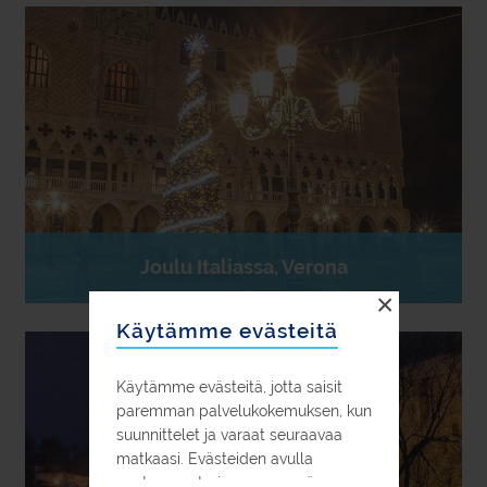
Joulu Italiassa, Verona
×
Käytämme evästeitä
Käytämme evästeitä, jotta saisit
paremman palvelukokemuksen, kun
suunnittelet ja varaat seuraavaa
matkaasi. Evästeiden avulla
pystymme tarjoamaan myös