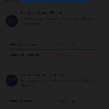
Aikataulu (lento/laiva)
käytön vain välttämättömiin tai
muokata asetuksia tarkemmin
Lentoaikataulu Finnair
valitsemalla "Muuta asetuksia".
Ajat ovat paikallista aikaa. Unkarissa kello on 1 h
vähemmän kuin Suomessa.
Helsinki - Budapest
10:00 - 11:20
Budapest - Helsinki
18:25 - 21:45
Lentoaikataulu Oulusta
Liityntälento Oulu-Helsinki / Helsinki-Oulu. Lennot
Finnairilla.
Oulu - Helsinki
07:55 - 08:55