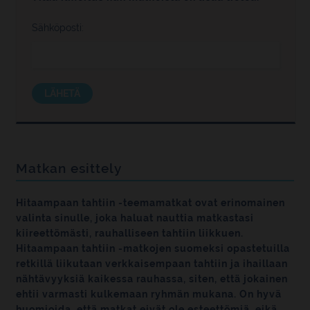
Sähköposti:
LÄHETÄ
Matkan esittely
Hitaampaan tahtiin -teemamatkat ovat erinomainen
valinta sinulle, joka haluat nauttia matkastasi
kiireettömästi, rauhalliseen tahtiin liikkuen.
Hitaampaan tahtiin -matkojen suomeksi opastetuilla
retkillä liikutaan verkkaisempaan tahtiin ja ihaillaan
nähtävyyksiä kaikessa rauhassa, siten, että jokainen
ehtii varmasti kulkemaan ryhmän mukana. On hyvä
huomioida, että matkat eivät ole esteettömiä, eikä