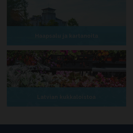
Haapsalu ja kartanoita
Latvian kukkaloistoa