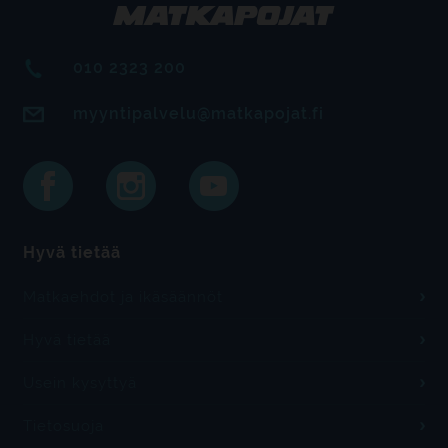
010 2323 200
myyntipalvelu@matkapojat.fi
Hyvä tietää
Matkaehdot ja ikäsäännöt
Hyvä tietää
Usein kysyttyä
Tietosuoja