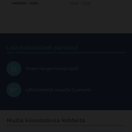
Helsinki - Oulu
22:50 - 23:50
Lisämaksulliset palvelut
Yhden hengen huone+190€
Liittymälennot muualta Suomesta
Muita kiinnostavia kohteita