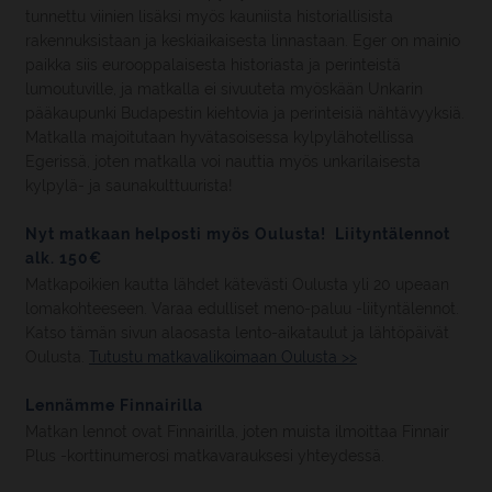
tunnettu viinien lisäksi myös kauniista historiallisista
rakennuksistaan ja keskiaikaisesta linnastaan. Eger on mainio
paikka siis eurooppalaisesta historiasta ja perinteistä
lumoutuville, ja matkalla ei sivuuteta myöskään Unkarin
pääkaupunki Budapestin kiehtovia ja perinteisiä nähtävyyksiä.
Matkalla majoitutaan hyvätasoisessa kylpylähotellissa
Egerissä, joten matkalla voi nauttia myös unkarilaisesta
kylpylä- ja saunakulttuurista!
Nyt matkaan helposti myös Oulusta! Liityntälennot
alk. 150€
Matkapoikien kautta lähdet kätevästi Oulusta yli 20 upeaan
lomakohteeseen. Varaa edulliset meno-paluu -liityntälennot.
Katso tämän sivun alaosasta lento-aikataulut ja lähtöpäivät
Oulusta.
Tutustu matkavalikoimaan Oulusta >>
Lennämme Finnairilla
Matkan lennot ovat Finnairilla, joten muista ilmoittaa Finnair
Plus -korttinumerosi matkavarauksesi yhteydessä.