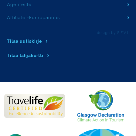
Agenteille
Affiliate -kumppanuus
design by S.E.V.I.
Tilaa uutiskirje
Tilaa lahjakortti