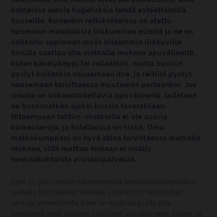
kohteissa olevia kuljetuksia tehdä esteettömillä
busseilla. Kuitenkin retkikohteissa on otettu
huomioon mahdollisia liikkumisen esteitä ja ne on
valikoitu sopimaan myös hitaammin liikkuville.
Sinulla saattaa olla matkalla mukana apuvälineitä,
kuten kävelykeppi tai rollaattori, mutta bussiin
pystyt kuitenkin nousemaan itse, ja reitillä pystyt
nousemaan tarvittaessa muutaman portaankin. Jos
sinulla on kokoontaitettavia apuvälineitä, laitetaan
ne bussimatkan ajaksi bussin tavaratilaan.
Hitaampaan tahtiin -matkoilla ei ole suuria
korkeuseroja, ja hotelleissa on hissit. Oma
matkakumppani on hyvä ottaa tarvittaessa matkalle
mukaan, sillä matkan hintaan ei sisälly
henkilökohtaista avustuspalvelua.
Eger on yksi Unkarin kauneimmista barokkikaupungeista ja
samalla historiallinen viinialue, josta löytyy vuosisatoja
vanhoja viinikellareita. Eger on myös kaupunki, jota
turkkilaiset eivät koskaan pystyneet valloittamaan. Kohde on