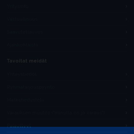
Yritysinfo
Vastuullisuus
Saavutettavuus
Ajankohtaista
Tavoitat meidät
Yhteystiedot
Ryhmätarjouspyyntö
Matkatiedustelu
Varauksen muutos ("minulla on jo varaus")
Palautteet