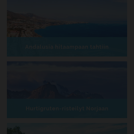
Andalusia hitaampaan tahtiin
Hurtigruten-risteilyt Norjaan