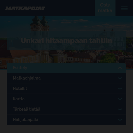
Osta
matka
Unkari hitaampaan tahtiin
Esittely
Matkaohjelma
Hotellit
Kartta
Tärkeää tietää
Hiilijalanjälki