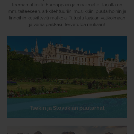
teemamatkoille Eurooppaan ja maailmalle. Tarjolla on
mm. taiteeseen, arkkitehtuuriin, musiikkiin, puutarhoihin ja
linnoihin keskittyviä matkoja. Tutustu laajaan valikoimaan
ja varaa paikkasi. Tervetuloa mukaan!
Tsekin ja Slovakian puutarhat