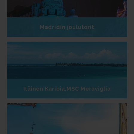
Madridin joulutorit
Itäinen Karibia,MSC Meraviglia