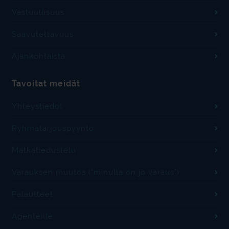
Vastuullisuus
Saavutettavuus
Ajankohtaista
Tavoitat meidät
Yhteystiedot
Ryhmätarjouspyyntö
Matkatiedustelu
Varauksen muutos ("minulla on jo varaus")
Palautteet
Agenteille