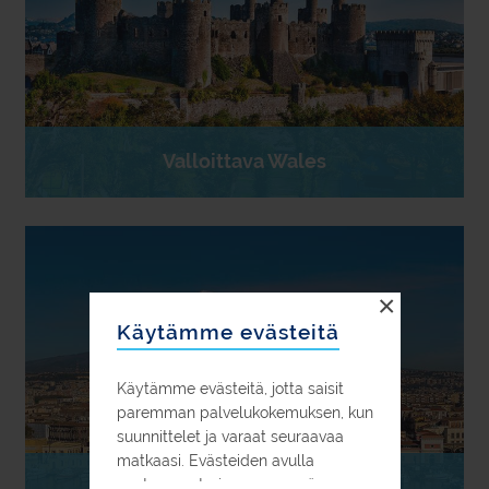
Valloittava Wales
×
Käytämme evästeitä
Käytämme evästeitä, jotta saisit
paremman palvelukokemuksen, kun
suunnittelet ja varaat seuraavaa
matkaasi. Evästeiden avulla
pystymme tarjoamaan myös
Klassinen Sisilia