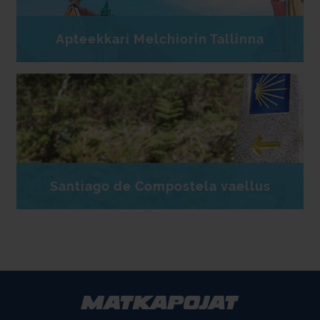
Apteekkari Melchiorin Tallinna
Santiago de Compostela vaellus