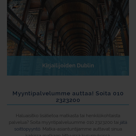
Kirjailijoiden Dublin
Myyntipalvelumme auttaa! Soita 010
2323200
Haluaisitko lisätietoa matkasta tai henkilökohtaista
palvelua? Soita myyntipalveluumme 010 2323200 tai
jätä
soittopyyntö
. Matka-asiantuntijamme auttavat sinua
kaikissa matkaan liittyvissä kysymyksissä.