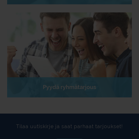
Pyydä ryhmätarjous
Tilaa uutiskirje ja saat parhaat tarjoukset!