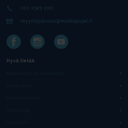
010 2323 200
myyntipalvelu@matkapojat.fi
Hyvä tietää
Matkaehdot ja ikäsäännöt
Hyvä tietää
Usein kysyttyä
Tietosuoja
Yritysinfo