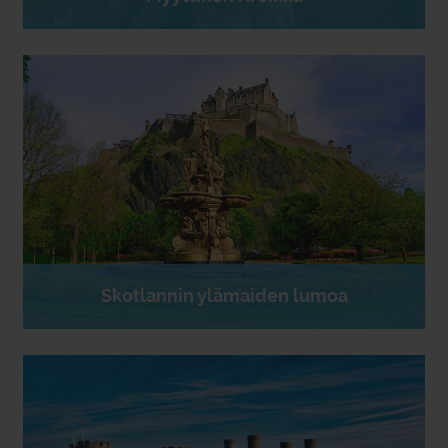
Skotlannin ylämaiden lumoa