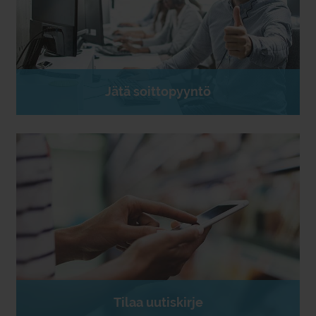
Jätä soittopyyntö
Tilaa uutiskirje