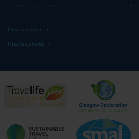
Affiliate -kumppanuus
design by S.E.V.I.
Tilaa uutiskirje
Tilaa lahjakortti