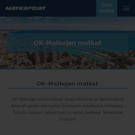
Osta
matka
OK-Matkojen matkat
OK-Matkojen matkat
OK-Matkojen ohjelmalliset kaupunkilomat ja kiertomatkat
tarjovat upeita elämyksiä Euroopan suosituissa kohteissa.
Tutustu laajaan valikoimaan ja varaa paikkasi. Tervetuloa
mukaan!