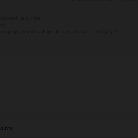
virvokkeet, kahvi/tee
en
tä myyntipalvelu@matkapojat.fi tai soittamalla 010 2323 200
holma