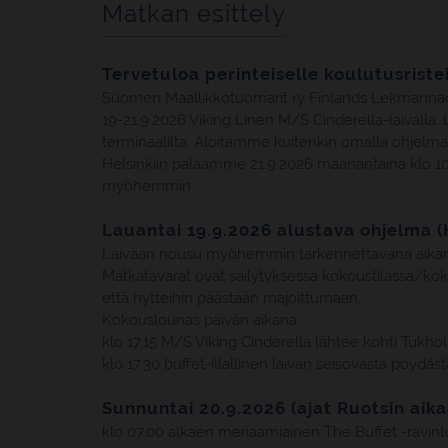
Matkan esittely
Tervetuloa perinteiselle koulutusriste
Suomen Maallikkotuomarit ry Finlands Lekmannado
19-21.9.2026 Viking Linen M/S Cinderella-laivalla. 
terminaalilta. Aloitamme kuitenkin omalla ohjelmall
Helsinkiin palaamme 21.9.2026 maanantaina klo 10.
myöhemmin.
Lauantai 19.9.2026 alustava ohjelma (
Laivaan nousu myöhemmin tarkennettavana aikan
Matkatavarat ovat säilytyksessä kokoustilassa/koko
että hytteihin päästään majoittumaan.
Kokouslounas päivän aikana
klo 17.15 M/S Viking Cinderella lähtee kohti Tukh
klo 17.30 buffet-illallinen laivan seisovasta pöydäst
Sunnuntai 20.9.2026 (ajat Ruotsin aika
klo 07.00 alkaen meriaamiainen The Buffet -ravint