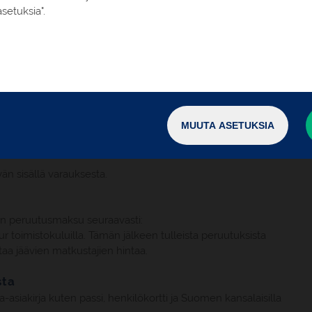
setuksia".
aukset tehdään tällä sivulla olevan varaamolinkin kautta.
10 2323 200. Puhelinvarauksissa hintaan lisätään
sta viimeistään 14.8.2026 mennessä sähköpostilla
MUUTA ASETUKSIA
n sisällä varauksesta.
n peruutusmaksu seuraavasti:
 toimistokuluilla. Tämän jälkeen tulleista peruutuksista
a jäävien matkustajien hintaa.
sta
asiakirja kuten passi, henkilökortti ja Suomen kansalaisilla