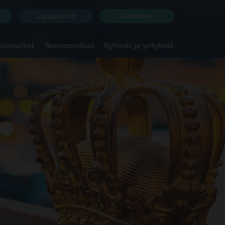
Lahjakortit
Uutiskirje
koismatkat
Teemamatkat
Ryhmät ja yritykset