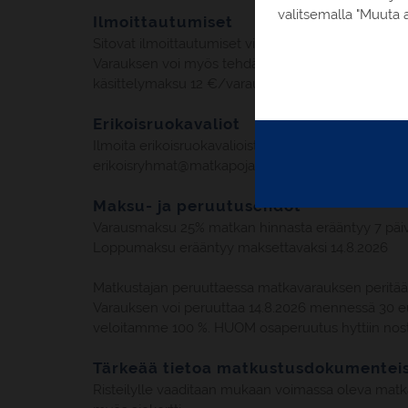
valitsemalla "Muuta a
Ilmoittautumiset
Sitovat ilmoittautumiset viimeistään 15.8.2025. Var
Varauksen voi myös tehdä puhelimitse numeroon 0
käsittelymaksu 12 €/varaus.
Erikoisruokavaliot
Ilmoita erikoisruokavalioista /ruoka-aineallergioi
erikoisryhmat@matkapojat.fi
Maksu- ja peruutusehdot
Varausmaksu 25% matkan hinnasta erääntyy 7 päivä
Loppumaksu erääntyy maksettavaksi 14.8.2026
Matkustajan peruuttaessa matkavarauksen peritää
Varauksen voi peruuttaa 14.8.2026 mennessä 30 eur
veloitamme 100 %. HUOM osaperuutus hyttiin nosta
Tärkeää tietoa matkustusdokumentei
Risteilylle vaaditaan mukaan voimassa oleva matka-