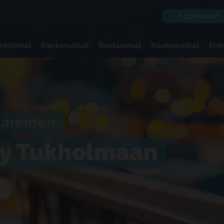
Kuljetukset
nkilomat
Kiertomatkat
Rantalomat
Kaukomatkat
Eri
areiden
ily Tukholmaan