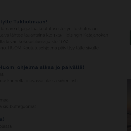
ilylle Tukholmaan!
mare rf, järjestää koulutusristeilyn Tukholmaan
Laiva lähtee lauantaina klo 17.15 Helsingin Katajanokan
a laivan kokoustilassa jo klo 11.00.
10. HUOM Koulutusohjelma päivittyy tälle sivulle
Huom, ohjelma alkaa jo päivällä)
a.
uskannella olevassa tilassa siihen asti,
olmaa
ä sis. buffetjuomat
a)
olassa