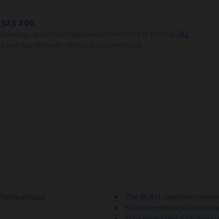
2323 200
ta palvelua, soita myyntipalveluumme 010 2323200 tai
jätä
 kaikissa matkaan liittyvissä kysymyksissä.
 hyttiluokassa
The Buffet -illallinen meno
Kokousohjelma ja kokouska
EU:n määräämä ETS-maksu