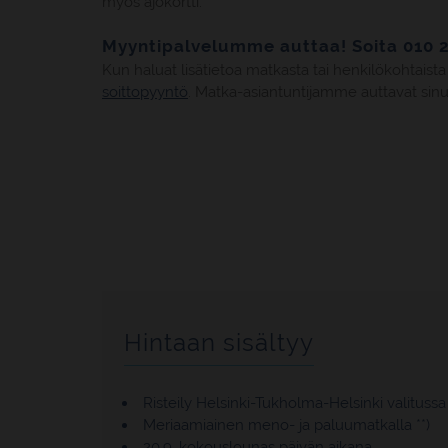
myös ajokortti.
Myyntipalvelumme auttaa! Soita 010 
Kun haluat lisätietoa matkasta tai henkilökohtais
soittopyyntö
. Matka-asiantuntijamme auttavat sinua
Hintaan sisältyy
Risteily Helsinki-Tukholma-Helsinki valitussa
Meriaamiainen meno- ja paluumatkalla **)
20.9. kokouslounas päivän aikana