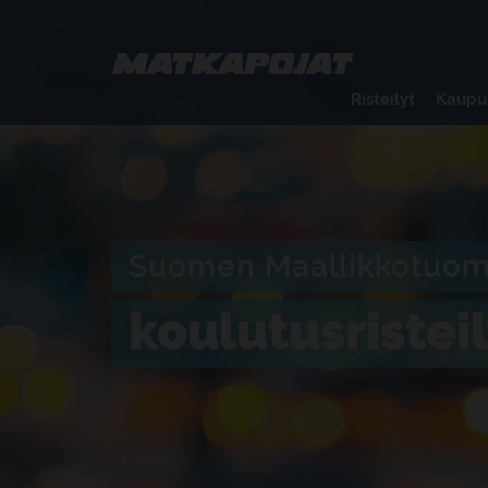
Risteilyt
Kaupu
Suomen Maallikkotuom
koulutusriste