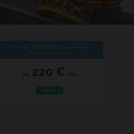
Suomen Maallikkotuomareiden
koulutusristeily
220 €
alk.
/hlö
VARAA