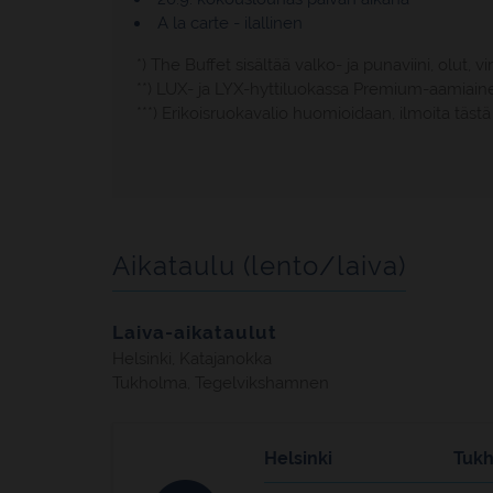
A la carte - ilallinen
*) The Buffet sisältää valko- ja punaviini, olut, 
**) LUX- ja LYX-hyttiluokassa Premium-aamiain
***) Erikoisruokavalio huomioidaan, ilmoita täs
Aikataulu (lento/laiva)
Laiva-aikataulut
Helsinki, Katajanokka
Tukholma, Tegelvikshamnen
Helsinki
Tuk