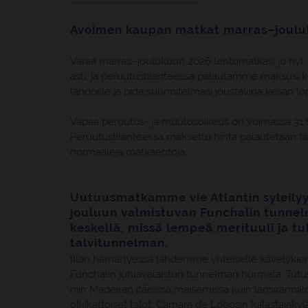
Avoimen kaupan matkat marras–joulu
Varaa marras–joulukuun 2026 lentomatkasi jo nyt. 
asti, ja peruutustilanteessa palautamme maksusi 
lähdöille ja pidä suunnitelmasi joustavina kesän l
Vapaa peruutus- ja muutosoikeus on voimassa 31.8
Peruutustilanteessa maksettu hinta palautetaan tä
normaaleja matkaehtoja.
Uutuusmatkamme vie Atlantin syleilyy
jouluun valmistuvan Funchalin tunnel
keskellä, missä lempeä merituuli ja t
talvitunnelman.
Illan hämärtyessä lähdemme yhteiselle kävelykier
Funchalin juhlavalaistun tunnelman hurmata. Tutus
niin Madeiran itäisissä maisemissa kuin länsirannik
olkikattoiset talot, Câmara de Lobosin kalastajak