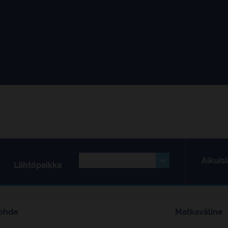
Aikuisi
Lähtöpaikka
ohde
Matkaväline