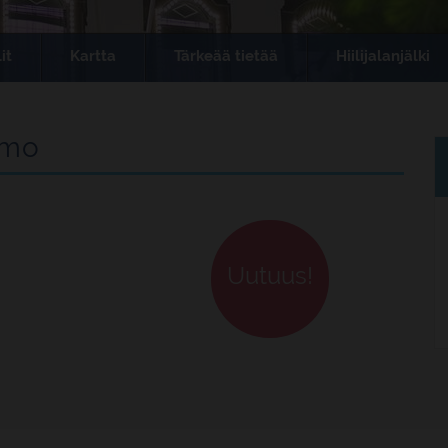
it
Kartta
Tärkeää tietää
Hiilijalanjälki
umo
Uutuus!