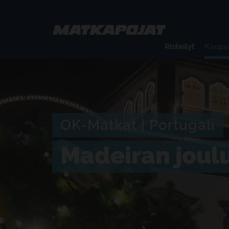
Risteilyt
Kaupu
OK-Matkat | Portugali
Madeiran joul