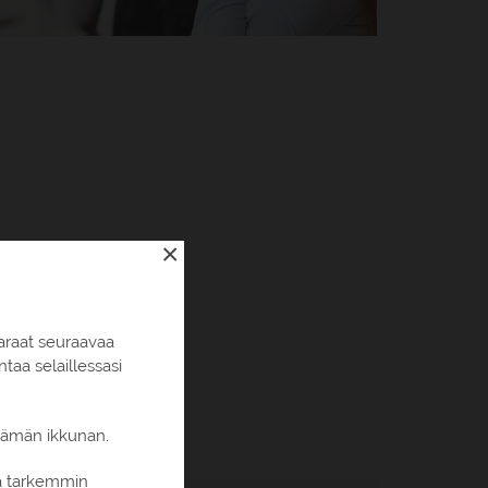
×
araat seuraavaa
aa selaillessasi
 tämän ikkunan.
ia tarkemmin