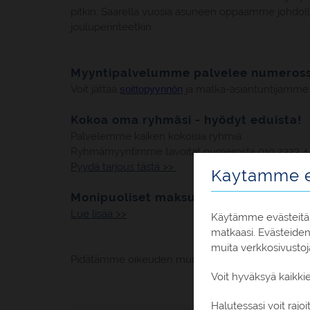
pitkin. Saarella vuosia asuneen oppaamme johdolla t
jouluperinteetkin.
Myyntipalvelumme palvelee numeross
Voit jättää
soittopyynnön
ja matka-asiantuntijamme
Kokoa oma ryhmäsi - hyödyt eduista!
Palvelemme kaiken kokoisia ryhmiä.
Ryhmämyyntimme tavoitat numerosta 010 2323 4
Pyydä tarjous tästä >>
Käytämme e
Monipuoliset maksutavat - myös osam
Lue lisää >>
Käytämme evästeitä,
matkaasi. Evästeide
muita verkkosivustoj
Pidätämme oikeuden muutoksiin.
Voit hyväksyä kaikki
Halutessasi voit raj