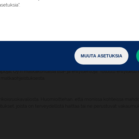
setuksia".
issabon - Funchal - Lissabon -
Matkaohjelman mukaiset ku
Aamiainen päivittäin, 1 lounas,
Funchalin jouluvalot kävely
MUUTA ASETUKSIA
Suomenkielisen oppaan pal
t Oy:n matkakohtaisia lisä- ja erityisehtoja. Tutustu erityisest
 matkaohjeistuksesta.
rikoisruokavaliosta. Huomioittehan, että monissa kohteissa mahdol
joitukset, joista on terveydellistä haittaa tai ne perustuvat vakaumu