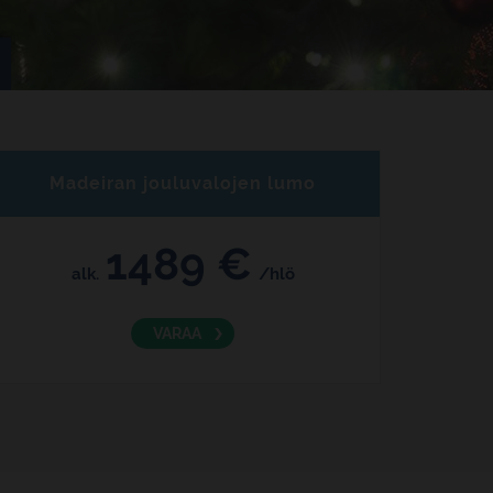
Madeiran jouluvalojen lumo
1489 €
alk.
/hlö
VARAA