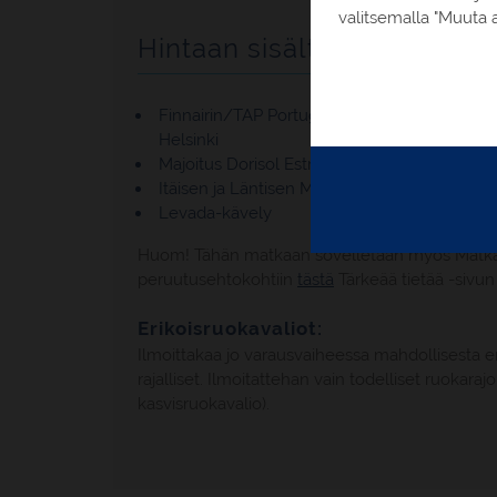
valitsemalla "Muuta a
Hintaan sisältyy
Finnairin/TAP Portugalin lennot Helsinki - L
Helsinki
Majoitus Dorisol Estrelicia -hotellissa
Itäisen ja Läntisen Madeiran kierrokset
Levada-kävely
Huom! Tähän matkaan sovelletaan myös Matkapoja
peruutusehtokohtiin
tästä
Tärkeää tietää -sivun
Erikoisruokavaliot:
Ilmoittakaa jo varausvaiheessa mahdollisesta e
rajalliset. Ilmoitattehan vain todelliset ruokara
kasvisruokavalio).