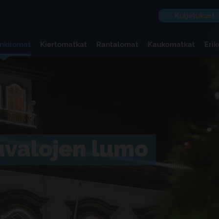
Kuljetukset
nkilomat
Kiertomatkat
Rantalomat
Kaukomatkat
Eri
uvalojen lumo