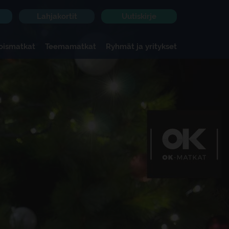
Lahjakortit
Uutiskirje
koismatkat
Teemamatkat
Ryhmät ja yritykset