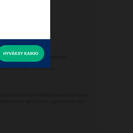
ljetukset
 3 illallista
kierros
HYVÄKSY KAIKKI
velut matkaohjelman mukaisesti
i matkan maksu-, muutos- ja
lisuudet toteuttaa erikoisruokavalioita ovat
kseen (esim. laktoositon-, gluteeniton- tai