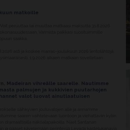
kuun matkoille
Voit peruuttaa tai muuttaa matkaasi maksutta 31.8.2026
kokonaisuudessaan. Varmista paikkasi suosituimmille
oppuun saakka.
.2026 asti ja koskee marras–joulukuun 2026 lentolähtöjä.
ysimääräisesti. 1.9.2026 alkaen matkaan sovelletaan
n, Madeiran vihreälle saarelle. Nautimme
masta palmujen ja kukkivien puutarhojen
uhannet valot luovat ainutlaatuisen
rokselle säihkyvien jouluvalojen alle ja annamme
tumme saaren vaihtelevaan luontoon ja viehättäviin kyliin
on dramaattisilla näköalapaikoilla. Näet Santanan
ylän ja pääset kävelemään perinteisiä Levada kastelukanavia