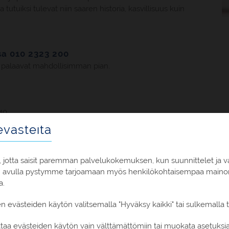
utuiksi tulevat niin saaren historia, kasvillisuus kuin
a 010 2323 200
 palaavat mahdollisimman pian.
40.
västeitä
aksulla!
 jotta saisit paremman palvelukokemuksen, kun suunnittelet ja v
n avulla pystymme tarjoamaan myös henkilökohtaisempaa mainont
a.
en evästeiden käytön valitsemalla "Hyväksy kaikki" tai sulkemalla
oittaa evästeiden käytön vain välttämättömiin tai muokata asetuks