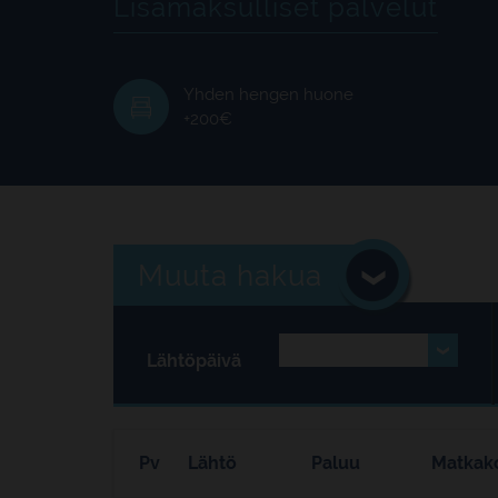
Lisämaksulliset palvelut
Yhden hengen huone
+200€
Muuta hakua
Lähtöpäivä
Pv
Lähtö
Paluu
Matkak