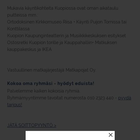
Mukavia käyntikohteita Kuopiossa ovat oman aikataulu
puitteissa mm.:
Ortodoksinen Kirkkomuseo Riisa • Käynti Puijon Tornissa tai
Konttilassa
Kuopion Kaupunginteatterin ja Musiikkikeskuksen esitykset
Ostosretki Kuopion torille ja Kauppahalliin• Matkuksen
kauppakeskus ja IKEA
Vastuullinen matkajärjestäjä Matkapojat Oy.
Kokoa oma ryhmäsi - hyödyt eduista!
Palvelemme kaiken kokoisia ryhmiä.
Ryhmämyyntimme tavoitat numerosta 010 2323 440 -
pyydä
tarjous!
JÄTÄ SOITTOPYYNTÖ >
×