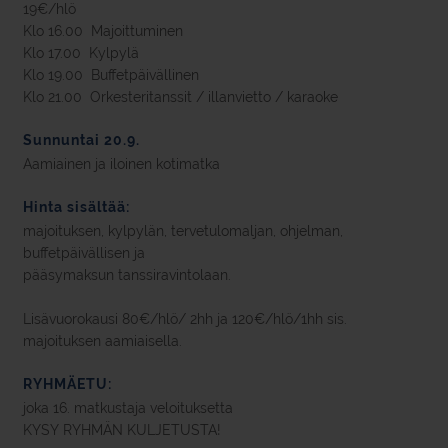
19€/hlö
Klo 16.00 Majoittuminen
Klo 17.00 Kylpylä
Klo 19.00 Buffetpäivällinen
Klo 21.00 Orkesteritanssit / illanvietto / karaoke
Sunnuntai 20.9.
Aamiainen ja iloinen kotimatka
Hinta sisältää:
majoituksen, kylpylän, tervetulomaljan, ohjelman,
buffetpäivällisen ja
pääsymaksun tanssiravintolaan.
Lisävuorokausi 80€/hlö/ 2hh ja 120€/hlö/1hh sis.
majoituksen aamiaisella.
RYHMÄETU:
joka 16. matkustaja veloituksetta
KYSY RYHMÄN KULJETUSTA!