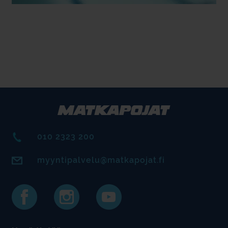
010 2323 200
myyntipalvelu@matkapojat.fi