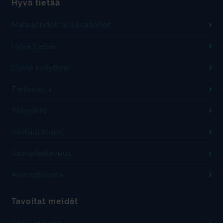
Hyvä tietää
Matkaehdot ja ikäsäännöt
Hyvä tietää
Usein kysyttyä
Tietosuoja
Yritysinfo
Vastuullisuus
Saavutettavuus
Ajankohtaista
Tavoitat meidät