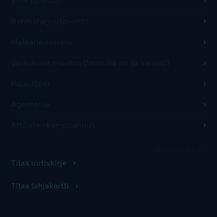
Yhteystiedot
Ryhmätarjouspyyntö
Matkatiedustelu
Varauksen muutos ("minulla on jo varaus")
Palautteet
Agenteille
Affiliate -kumppanuus
design by S.E.V.I.
Tilaa uutiskirje
Tilaa lahjakortti