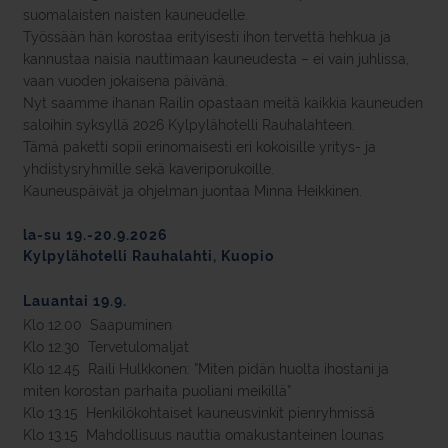
suomalaisten naisten kauneudelle.
Työssään hän korostaa erityisesti ihon tervettä hehkua ja
kannustaa naisia nauttimaan kauneudesta – ei vain juhlissa,
vaan vuoden jokaisena päivänä.
Nyt saamme ihanan Railin opastaan meitä kaikkia kauneuden
saloihin syksyllä 2026 Kylpylähotelli Rauhalahteen.
Tämä paketti sopii erinomaisesti eri kokoisille yritys- ja
yhdistysryhmille sekä kaveriporukoille.
Kauneuspäivät ja ohjelman juontaa Minna Heikkinen.
la-su 19.-20.9.2026
Kylpylähotelli Rauhalahti, Kuopio
Lauantai 19.9.
Klo 12.00 Saapuminen
Klo 12.30 Tervetulomaljat
Klo 12.45 Raili Hulkkonen: ”Miten pidän huolta ihostani ja
miten korostan parhaita puoliani meikillä”
Klo 13.15 Henkilökohtaiset kauneusvinkit pienryhmissä
Klo 13.15 Mahdollisuus nauttia omakustanteinen lounas