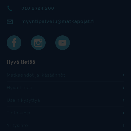
010 2323 200
myyntipalvelu@matkapojat.fi
Hyvä tietää
Matkaehdot ja ikäsäännöt
Hyvä tietää
Usein kysyttyä
Tietosuoja
Yritysinfo