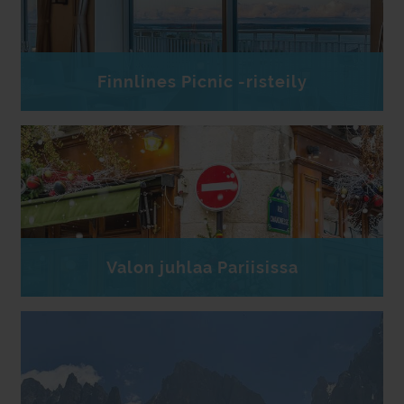
Finnlines Picnic -risteily
Valon juhlaa Pariisissa