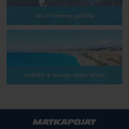
Val di Fiemme patikka
Antiikki & Design-lehti: Nizza