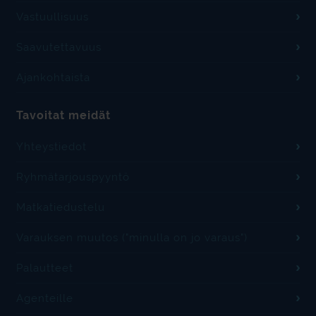
Vastuullisuus
Saavutettavuus
Ajankohtaista
Tavoitat meidät
Yhteystiedot
Ryhmätarjouspyyntö
Matkatiedustelu
Varauksen muutos ("minulla on jo varaus")
Palautteet
Agenteille