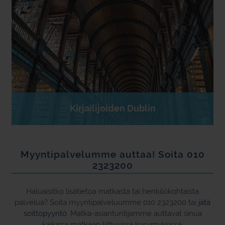
Kirjailijoiden Dublin
Myyntipalvelumme auttaa! Soita 010
2323200
Haluaisitko lisätietoa matkasta tai henkilökohtaista
palvelua? Soita myyntipalveluumme 010 2323200 tai
jätä
soittopyyntö
. Matka-asiantuntijamme auttavat sinua
kaikissa matkaan liittyvissä kysymyksissä.