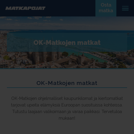
Osta
matka
OK-Matkojen matkat
OK-Matkojen matkat
OK-Matkojen ohjelmalliset kaupunkilomat ja kiertomatkat
tarjovat upeita elämyksiä Euroopan suosituissa kohteissa.
Tutustu laajaan valikoimaan ja varaa paikkasi. Tervetuloa
mukaan!