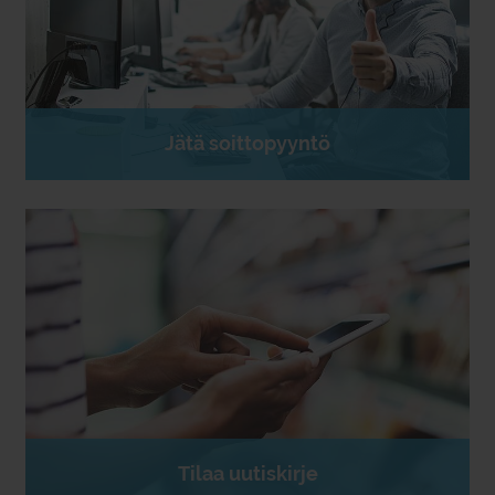
Jätä soittopyyntö
Tilaa uutiskirje