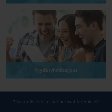
Pyydä ryhmätarjous
Tilaa uutiskirje ja saat parhaat tarjoukset!