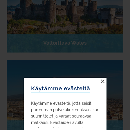
Valloittava Wales
×
Käytämme evästeitä
Käytämme evästeitä, jotta saisit
paremman palvelukokemuksen, kun
suunnittelet ja varaat seuraavaa
matkaasi. Evästeiden avulla
pystymme tarjoamaan myös
Klassinen Sisilia