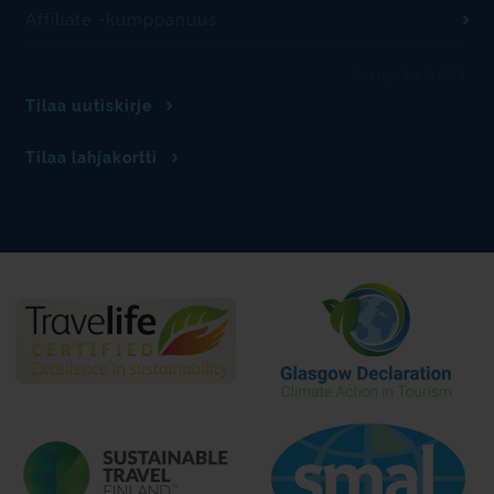
Affiliate -kumppanuus
design by S.E.V.I.
Tilaa uutiskirje
Tilaa lahjakortti