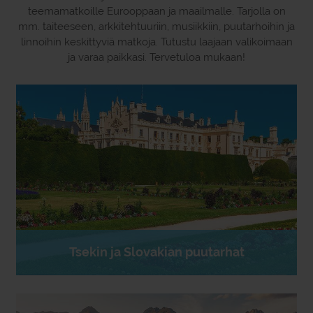
teemamatkoille Eurooppaan ja maailmalle. Tarjolla on
mm. taiteeseen, arkkitehtuuriin, musiikkiin, puutarhoihin ja
linnoihin keskittyviä matkoja. Tutustu laajaan valikoimaan
ja varaa paikkasi. Tervetuloa mukaan!
Tsekin ja Slovakian puutarhat