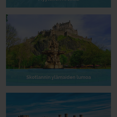
Skotlannin ylämaiden lumoa