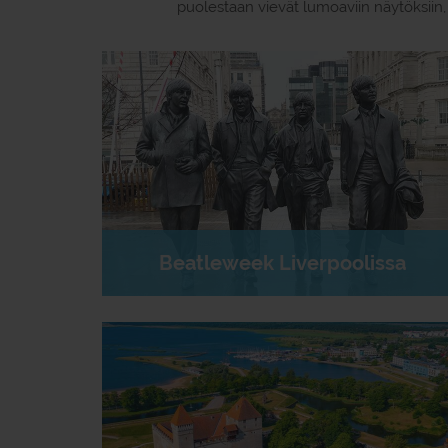
puolestaan vievät lumoaviin näytöksiin, 
Beatleweek Liverpoolissa