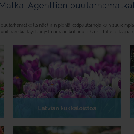
Matka-Agenttien puutarhamatka
uutarhamatkoilla näet niin pieniä kotipuutarhoja kuin suurempia
 voit hankkia täydennystä omaan kotipuutarhaasi. Tutustu laajaan 
Latvian kukkaloistoa