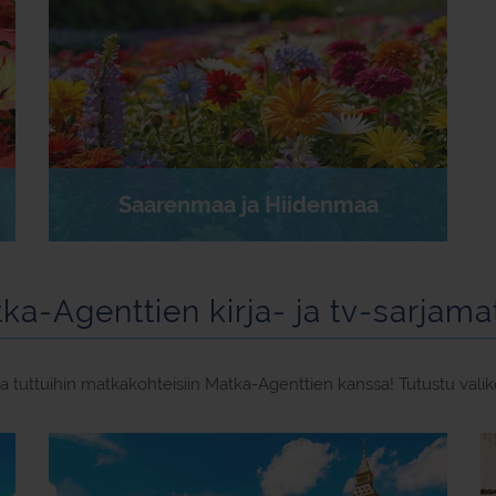
Saarenmaa ja Hiidenmaa
ka-Agenttien kirja- ja tv-sarjama
ista tuttuihin matkakohteisiin Matka-Agenttien kanssa! Tutustu va