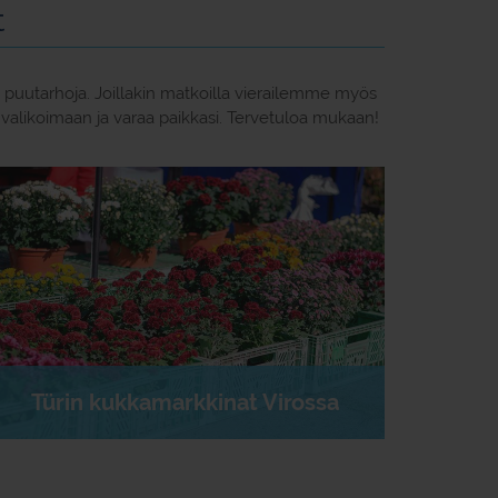
t
 puutarhoja. Joillakin matkoilla vierailemme myös
valikoimaan ja varaa paikkasi. Tervetuloa mukaan!
Türin kukkamarkkinat Virossa