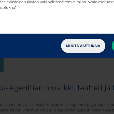
oittaa evästeiden käytön vain välttämättömiin tai muokata asetuks
setuksia".
MUUTA ASETUKSIA
a-Agenttien musiikki, teatteri ja 
maan teatterista, taiteesta konserteista, oopperoista ja musikaale
ksiä tai kuuluisia musikaaleja, joissa pääset uppoutumaan eri aikak