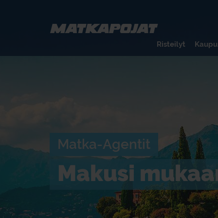
Risteilyt
Kaupu
Matka-Agentit
Makusi mukaa