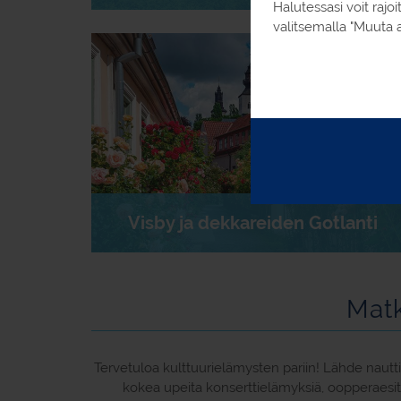
Halutessasi voit raj
valitsemalla "Muuta a
Visby ja dekkareiden Gotlanti
Matk
Tervetuloa kulttuurielämysten pariin! Lähde nautti
kokea upeita konserttielämyksiä, oopperaesity