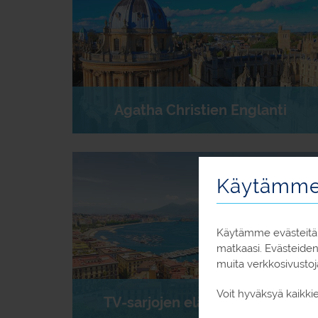
Agatha Christien Englanti
Käytämme 
Käytämme evästeitä,
matkaasi. Evästeide
muita verkkosivustoj
Voit hyväksyä kaikki
TV-sarjojen eläväinen Napoli