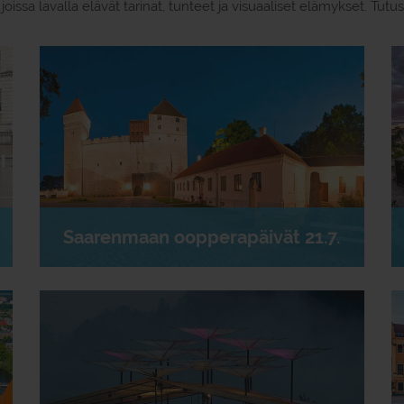
joissa lavalla elävät tarinat, tunteet ja visuaaliset elämykset. Tu
Saarenmaan oopperapäivät 21.7.