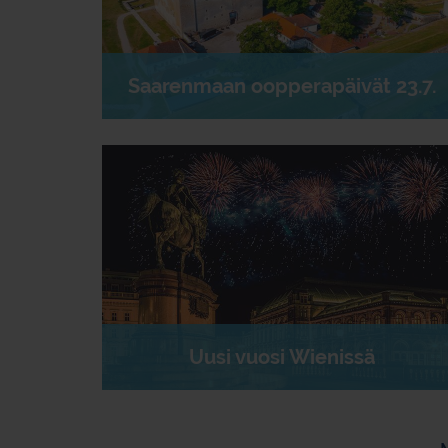
Saarenmaan oopperapäivät 23.7.
Uusi vuosi Wienissä