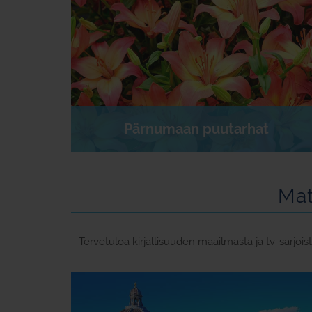
Pärnumaan puutarhat
Mat
Tervetuloa kirjallisuuden maailmasta ja tv-sarjo