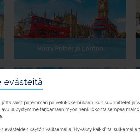
Harry Potter ja Lontoo
evästeitä
 jotta saisit paremman palvelukokemuksen, kun suunnittelet ja v
n avulla pystymme tarjoamaan myös henkilökohtaisempaa mainont
a.
en evästeiden käytön valitsemalla "Hyväksy kaikki" tai sulkemalla
TV-sarjojen Liverpool