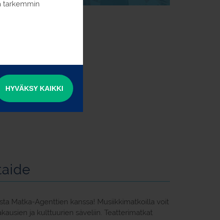
ia tarkemmin
HYVÄKSY KAIKKI
taide
ista Matka-Agenttien kanssa! Musiikkimatkoilla voit
ausien ja kulttuurien säveliin. Teatterimatkat