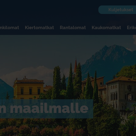
Kuljetukset
nkilomat
Kiertomatkat
Rantalomat
Kaukomatkat
Eri
n maailmalle