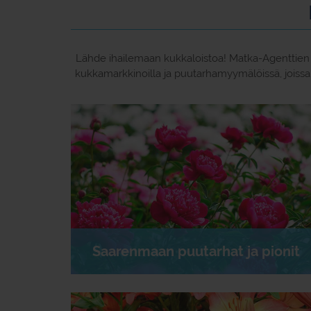
Lähde ihailemaan kukkaloistoa! Matka-Agenttien p
kukkamarkkinoilla ja puutarhamyymälöissä, joissa
Saarenmaan puutarhat ja pionit