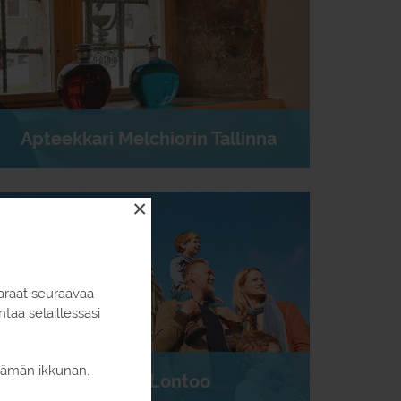
Apteekkari Melchiorin Tallinna
×
araat seuraavaa
aa selaillessasi
 tämän ikkunan.
Lasten Lontoo